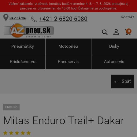
Vážení zákazníci, z dôvodu horúčav budú v termíne 4. 8. – 7. 8. 2026 predajňa aj
pneuservis otvorené len do 15:00 hod. Ďakujeme za pochopenie.
Kontakt
+421 2 6820 6080
NAVIGÁCIA
0
Pneumatiky
Motopneu
Disky
Príslušenstvo
Pneuservis
Autoservis
Späť
ENDURO
Mitas Enduro Trail+ Dakar