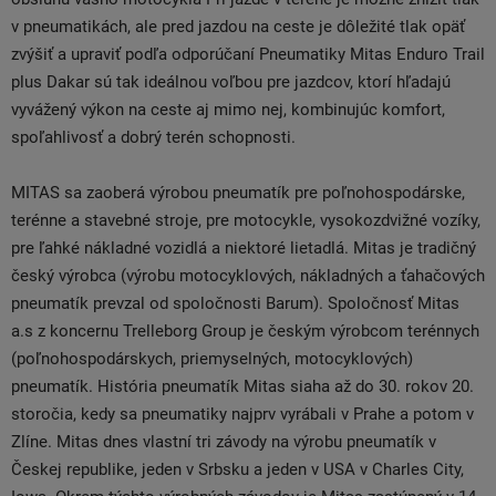
v pneumatikách, ale pred jazdou na ceste je dôležité tlak opäť
zvýšiť a upraviť podľa odporúčaní Pneumatiky Mitas Enduro Trail
plus Dakar sú tak ideálnou voľbou pre jazdcov, ktorí hľadajú
vyvážený výkon na ceste aj mimo nej, kombinujúc komfort,
spoľahlivosť a dobrý terén schopnosti.
MITAS sa zaoberá výrobou pneumatík pre poľnohospodárske,
terénne a stavebné stroje, pre motocykle, vysokozdvižné vozíky,
pre ľahké nákladné vozidlá a niektoré lietadlá. Mitas je tradičný
český výrobca (výrobu motocyklových, nákladných a ťahačových
pneumatík prevzal od spoločnosti Barum). Spoločnosť Mitas
a.s z koncernu Trelleborg Group je českým výrobcom terénnych
(poľnohospodárskych, priemyselných, motocyklových)
pneumatík. História pneumatík Mitas siaha až do 30. rokov 20.
storočia, kedy sa pneumatiky najprv vyrábali v Prahe a potom v
Zlíne. Mitas dnes vlastní tri závody na výrobu pneumatík v
Českej republike, jeden v Srbsku a jeden v USA v Charles City,