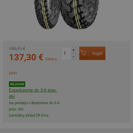
193,11 €
+
Kúpiť
137,30 €
–
Cena s
DPH
SKLADOM
Expedujeme do 3-8 prac.
dní
Na predajni v Bratislave do 3-8
prac. dní.
Centrálny sklad ČR 8 ks.