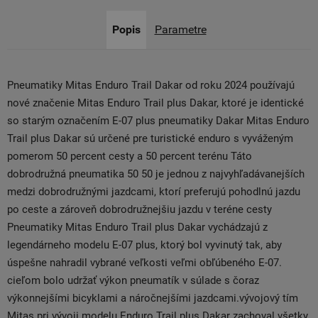
Popis
Parametre
Pneumatiky Mitas Enduro Trail Dakar od roku 2024 používajú
nové značenie Mitas Enduro Trail plus Dakar, ktoré je identické
so starým označením E-07 plus pneumatiky Dakar Mitas Enduro
Trail plus Dakar sú určené pre turistické enduro s vyváženým
pomerom 50 percent cesty a 50 percent terénu Táto
dobrodružná pneumatika 50 50 je jednou z najvyhľadávanejších
medzi dobrodružnými jazdcami, ktorí preferujú pohodlnú jazdu
po ceste a zároveň dobrodružnejšiu jazdu v teréne cesty
Pneumatiky Mitas Enduro Trail plus Dakar vychádzajú z
legendárneho modelu E-07 plus, ktorý bol vyvinutý tak, aby
úspešne nahradil vybrané veľkosti veľmi obľúbeného E-07.
cieľom bolo udržať výkon pneumatík v súlade s čoraz
výkonnejšími bicyklami a náročnejšími jazdcami.vývojový tím
Mitas pri vývoji modelu Enduro Trail plus Dakar zachoval všetky