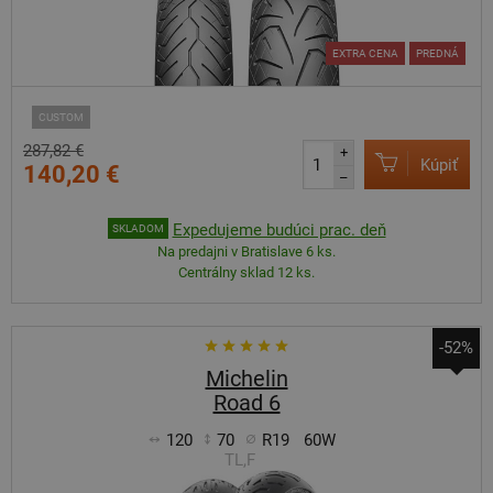
EXTRA CENA
PREDNÁ
CUSTOM
287,82 €
+
Kúpiť
140,20 €
–
Expedujeme budúci prac. deň
SKLADOM
Na predajni v Bratislave 6 ks.
Centrálny sklad 12 ks.
-52%
Michelin
Road 6
120
70
R19
60W
TL,F