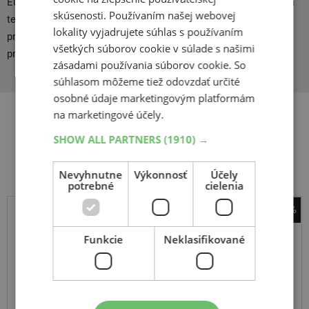
Európe, samozrejme sa mu to darí aj vďaka modernej výrobe a
skúsenosti. Používaním našej webovej
technológiám: Či už ide o štruktúru reagujúcu na vonkajšie
lokality vyjadrujete súhlas s používaním
prostredie, alebo drážky, ktoré odvádzajú vodu a aktívne
všetkých súborov cookie v súlade s našimi
prispievajú k väčšej bezpečnosti.
zásadami používania súborov cookie. So
súhlasom môžeme tiež odovzdať určité
osobné údaje marketingovým platformám
na marketingové účely.
Súvisiace produkty
SHOW ALL PARTNERS
(1910) →
Nevyhnutne
Výkonnosť
Účely
potrebné
cielenia
-44%
Continental
Funkcie
Neklasifikované
ContiTrailAttack 3
120
70
R19
60W
TL,F