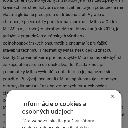
Iowa. Okrem týchto výrobných závodov je Mitas zastúpený v 14
krajinách prostredníctvom svojich zahraničných pobočiek a má
vlastnú globálnu predajnú a distribučnú sieť. Vyrába a
distribuuje pneumatiky pod dvoma značkami: Mitas a Cultor.
MITAS a.s., s ročným obratom 450 miliónov eur (rok 2012), je
jedným z popredných európskych výrobcov
poľnohospodárskych pneumatík a pneumatík pre ťažkú
stavebnú techniku. Pneumatiky Mitas nesú českú značku
kvality. S pneumatikami pre motocykle Mitas si môžete byť istí,
že kupujete overenú európsku kvalitu. Každá zmes je
pneumatiky Mitas vyvinuté s ohľadom na jej najbežnejšie
použitie. Pri vývoji pneumatík Mitas spolupracuje s mnohými
motocyklistami = víťazstvo v mnohých motocyklových
disciplínach, či už na asfalte alebo mimo neho. Továreň Mitas
×
bola založená už v roku 1933 ako dcérska spoločnosť
Informácie o cookies a
Michelinu, odkiaľ pochádza názov (Mitas = MIchelin + VeriTAS)
osobných údajoch
v spojení s výrobcom obručí. Mitas je jedným z najmodernejších
Táto webová lokalita používa súbory
a najvýznamnejších výrobcov motocyklových pneumatík v
cookie na zlepšenie používateľskej