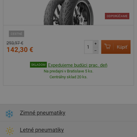
ODPORÚČAME
CESTNÉ
293,97 €
+
Kúpiť
142,30 €
–
Expedujeme budúci prac. deň
SKLADOM
Na predajni v Bratislave 5 ks.
Centrálny sklad 20 ks.
Zimné pneumatiky
Letné pneumatiky