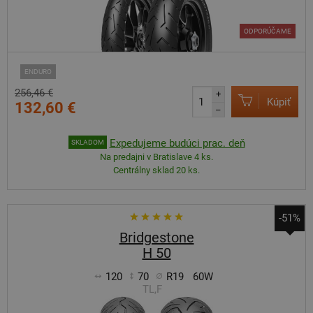
ODPORÚČAME
ENDURO
256,46 €
+
Kúpiť
132,60 €
–
Expedujeme budúci prac. deň
SKLADOM
Na predajni v Bratislave 4 ks.
Centrálny sklad 20 ks.
-51%
Bridgestone
H 50
120
70
R19
60W
TL,F