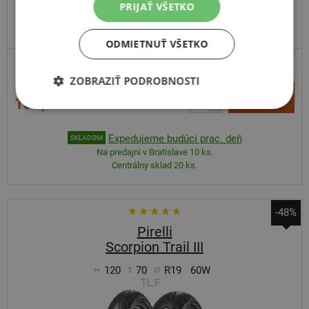
PRIJAŤ VŠETKO
ODPORÚČAME
ODMIETNUŤ VŠETKO
ENDURO
ZOBRAZIŤ PODROBNOSTI
238,62 €
+
Kúpiť
133,00 €
–
Expedujeme budúci prac. deň
SKLADOM
Na predajni v Bratislave 10 ks.
Centrálny sklad 20 ks.
-48%
Pirelli
Scorpion Trail III
120
70
R19
60W
TL,F