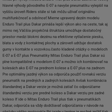
hlavné výhody pôvodného E-07 a navyše pneumatiku vylepšil na
vyššiu úroveň Riders stále si tak môžu užívať originálnu
multifunkčnosť a odolnosť Mierne upravený dezén modelu
Enduro Trail plus Dakar prináša lepší výkon ako na ceste, tak aj
mimo nej.Väčšia projekčná štruktúra umožňuje dostatočný
priestor medzi blokmi dezénu na efektívne vytlačenie piesku,
blata a vody z kontaktnej plochy a zároveň udržuje dostatok
gumy v kontakte s vozovkou.často kladené otázky o modeloch
E-07 a E-07 plus Pneumatiky Mitas Enduro Trail plus Dakar sú
plne kompatibilné s modelom E-07 a možno ich kombinovať na
kolesách ako E-07 na prednom kolese a E-07 plus na zadnom
Pre optimálny jazdný výkon sa odporúča použiť rovnakú verziu
pneumatík na predných a zadných kolesách Avšak kombinácia
štandardnej a Dakar verzie je možná zatiaľ čo odporúčame
štandardnú verziu pre predné koleso a Dakar verziu pre zadné
koleso If ide o Mitas Enduro Trail plus tlak v pneumatikách
Dakar, odporúča sa vždy dodržiavať odporúčania v návode na
obsluhu vášho motocykla Pri jazde v teréne je možné znížiť tlak