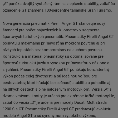
„A“ ponúka dvojitý vystužený rám na zlepšenie stability, zatiaľ čo
označenie GT znamená 100-percentné talianske Gran Turismo.
Nová generácia pneumatík Pirelli Angel GT stanovuje nový
štandard pre počet najazdených kilometrov v segmente
športových turistických pneumatík. Pneumatiky Pirelli Angel GT
poskytujú maximálnu priľnavosť na mokrom povrchu aj pri
nízkych teplotách bez kompromisov na suchom povrchu.
Konštrukcia a materiál pneumatiky sú optimalizované pre
športovú turistickú jazdu s vysokou priľnavosťou v náklone a
zrýchlení. Pneumatiky Pirelli Angel GT ponúkajú konzistentný
výkon počas celej životnosti a sú ideálnou voľbou pre
cestovateľov, ktorí hľadajú bezpečnosť, stabilitu a pohodlie aj
na dlhých cestách s plne naloženým motocyklom. Verzia „A“ s
dvoma vrstvami kostry je určená pre extrémne ťažké motocykle,
zatiaľ čo verzia „D“ je určená pre modely Ducati Multistrada
1200 S a GT. Pneumatiky Pirelli Angel GT predstavujú evolúciu
modelu Angel ST a sú synonymom vysokého výkonu,