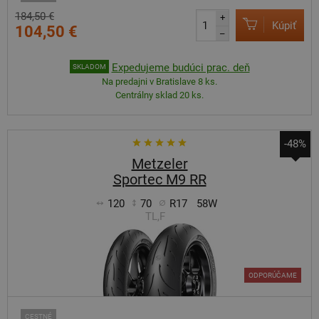
184,50 €
+
Kúpiť
104,50 €
–
Expedujeme budúci prac. deň
SKLADOM
Na predajni v Bratislave 8 ks.
Centrálny sklad 20 ks.
-48%
Metzeler
Sportec M9 RR
120
70
R17
58W
TL,F
ODPORÚČAME
CESTNÉ