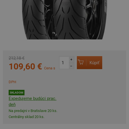
212,18 €
+
Kúpiť
109,60 €
–
Cena s
DPH
SKLADOM
Expedujeme budúci prac.
deň
Na predajni v Bratislave 20 ks.
Centrálny sklad 20 ks.