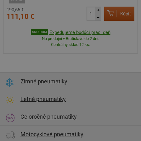
CESTNÉ
190,65 €
+
Kúpiť
111,10 €
–
Expedujeme budúci prac. deň
SKLADOM
Na predajni v Bratislave do 2 dní.
Centrálny sklad 12 ks.
Zimné pneumatiky
Letné pneumatiky
Celoročné pneumatiky
Motocyklové pneumatiky