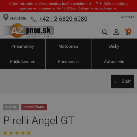
Vážení zákazníci, z dôvodu horúčav budú v termíne 4. 8. – 7. 8. 2026 predajňa aj
pneuservis otvorené len do 15:00 hod. Ďakujeme za pochopenie.
Kontakt
+421 2 6820 6080
NAVIGÁCIA
0
Pneumatiky
Motopneu
Disky
Príslušenstvo
Pneuservis
Autoservis
Späť
CESTNÉ
ODPORÚČAME
Pirelli Angel GT