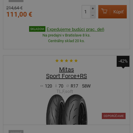
214,64 €
+
Kúpiť
111,00 €
–
Expedujeme budúci prac. deň
SKLADOM
Na predajni v Bratislave 8 ks.
Centrálny sklad 20 ks.
-42%
Mitas
Sport Force+RS
120
70
R17
58W
TL,F,soft
ODPORÚČAME