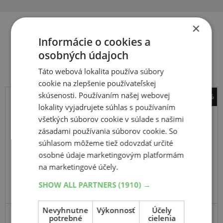
×
Informácie o cookies a
Súvisiace produkty
osobných údajoch
Táto webová lokalita používa súbory
cookie na zlepšenie používateľskej
skúsenosti. Používaním našej webovej
-51%
lokality vyjadrujete súhlas s používaním
Michelin
všetkých súborov cookie v súlade s našimi
Pilot Road 4
zásadami používania súborov cookie. So
120
70
R17
58W
súhlasom môžeme tiež odovzdať určité
TL,F
osobné údaje marketingovým platformám
na marketingové účely.
SHOW ALL PARTNERS
(1910) →
ODPORÚČAME
Nevyhnutne
Výkonnosť
Účely
potrebné
cielenia
CESTNÉ