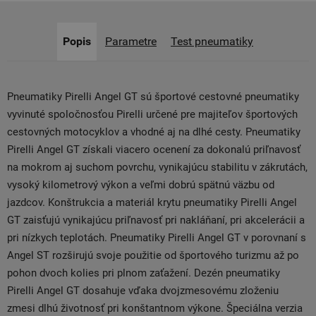
Popis
Parametre
Test pneumatiky
Pneumatiky Pirelli Angel GT sú športové cestovné pneumatiky
vyvinuté spoločnosťou Pirelli určené pre majiteľov športových
cestovných motocyklov a vhodné aj na dlhé cesty. Pneumatiky
Pirelli Angel GT získali viacero ocenení za dokonalú priľnavosť
na mokrom aj suchom povrchu, vynikajúcu stabilitu v zákrutách,
vysoký kilometrový výkon a veľmi dobrú spätnú väzbu od
jazdcov. Konštrukcia a materiál krytu pneumatiky Pirelli Angel
GT zaisťujú vynikajúcu priľnavosť pri nakláňaní, pri akcelerácii a
pri nízkych teplotách. Pneumatiky Pirelli Angel GT v porovnaní s
Angel ST rozširujú svoje použitie od športového turizmu až po
pohon dvoch kolies pri plnom zaťažení. Dezén pneumatiky
Pirelli Angel GT dosahuje vďaka dvojzmesovému zloženiu
zmesi dlhú životnosť pri konštantnom výkone. Špeciálna verzia