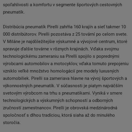
spoľahlivosti a komfortu v segmente športových cestovných
pneumatík.
Distribúcia pneumatík Pirelli zahŕňa 160 krajín a sieť takmer 10
000 distribútorov. Pirelli pozostáva z 25 tovární po celom svete.
V Miláne je najdôležitejšie výskumné a vývojové centrum, ktoré
spravuje ďalšie továrne v rôznych krajinách. Vďaka svojmu
technologickému zameraniu sa Pirelli spojilo s poprednými
výrobcami automobilov a motocyklov, vďaka tomuto prepojeniu
vzniklo veľké množstvo homologácií pre modely luxusných
automobiliek. Pirelli sa zameriava hlavne na vývoj športových a
výkonnostných pneumatík. V súčasnosti je piatym najväčším
svetovým výrobcom na trhu s pneumatikami. Vyniká v smere
technologických a výskumných schopností a odborných
zručností zamestnancov. Pirelli je obrovská medzinárodná
spoločnosť s dlhou tradíciou, ktorá siaha až do minulého
storočia.