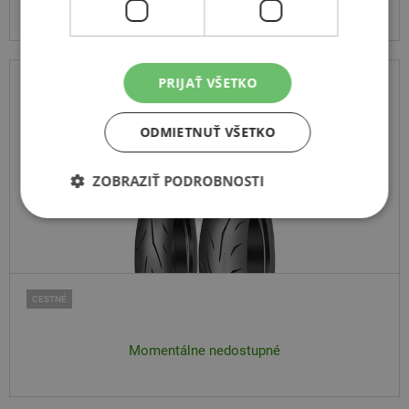
Centrálny sklad 20 ks.
PRIJAŤ VŠETKO
Mitas
Sport Force+
ODMIETNUŤ VŠETKO
150
60
R17
66H
TL,R
ZOBRAZIŤ PODROBNOSTI
CESTNÉ
Momentálne nedostupné