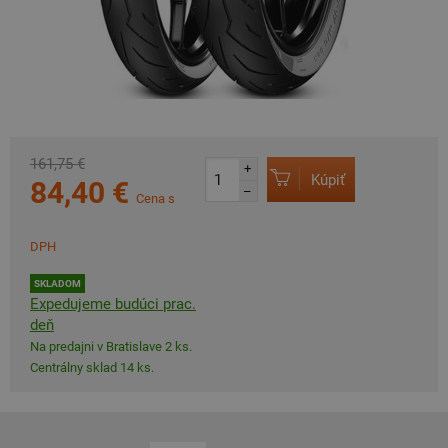
161,75 €
+
Kúpiť
84,40 €
–
Cena s
DPH
SKLADOM
Expedujeme budúci prac.
deň
Na predajni v Bratislave 2 ks.
Centrálny sklad 14 ks.