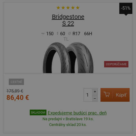
-51%
Bridgestone
S 22
150
60
R17
66H
TL
ODPORÚČAME
CESTNÉ
175,89 €
+
Kúpiť
86,40 €
–
Expedujeme budúci prac. deň
SKLADOM
Na predajni v Bratislave 19 ks.
Centrálny sklad 20 ks.