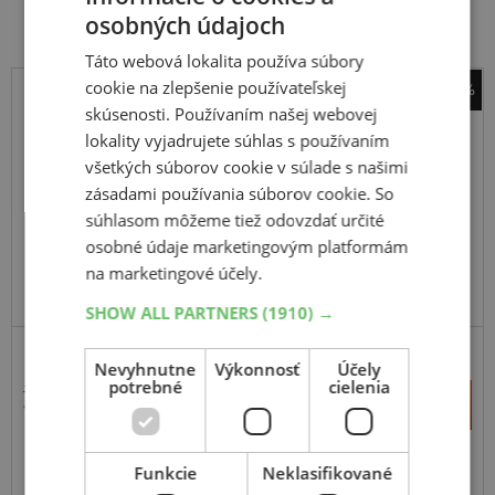
osobných údajoch
Táto webová lokalita používa súbory
cookie na zlepšenie používateľskej
-48%
skúsenosti. Používaním našej webovej
Pirelli
lokality vyjadrujete súhlas s používaním
Angel City
všetkých súborov cookie v súlade s našimi
150
60
-17
66S
zásadami používania súborov cookie. So
TL,R
súhlasom môžeme tiež odovzdať určité
osobné údaje marketingovým platformám
na marketingové účely.
ODPORÚČAME
SHOW ALL PARTNERS
(1910) →
CESTNÉ
Nevyhnutne
Výkonnosť
Účely
potrebné
cielenia
151,29 €
+
Kúpiť
78,80 €
–
Expedujeme budúci prac. deň
Funkcie
Neklasifikované
SKLADOM
Na predajni v Bratislave 9 ks.