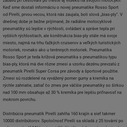
zábavu pri cestovaní po meste aj vidieku na svojom motocykli.
Keď sme dostali informáciu o novej pneumatike Rosso Sport
od Pirelli, prvou vecou, ​​ktorá nás zaujala, boli slová „bias-ply“. V
dnešnej dobe je bežne prijímané, že radiálne motocyklové
pneumatiky sú lepšie v rýchlosti, ovládaní a správe tepla pri
vyšších rýchlostiach, ale konštrukcia bias-ply stále má svoje
miesto, najmä na trhu ťažkých cruiserov a veľkých turistických
motoriek, rovnako ako u terénnych motoriek. Pneumatika
Rosso Sport je teda krížová pneumatika s pneumatikou typu
bias-ply, ktorá má dve rôzne zmesi a vzorku dezénu prevzatú z
pneumatík Pirelli Super Corsa pre závody a športové použitie.
Zmesi sú rozdelené na vyvážený pomer gumy a kremíka na
rýchle zahriatie, zatiaľ čo zmes pre väčšie pneumatiky so šírkou
nad 100 mm obsahuje až 30 % kremíka pre lepšiu priľnavosť na
mokrom povrchu.
Distribúcia pneumatík Pirelli zahŕňa 160 krajín a sieť takmer
10000 distribútorov. Spoločnosť Pirelli sa skladá z 25 tovární po