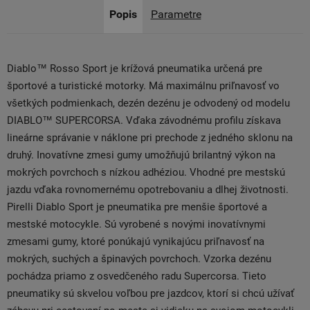
Popis
Parametre
Diablo™ Rosso Sport je krížová pneumatika určená pre
športové a turistické motorky. Má maximálnu priľnavosť vo
všetkých podmienkach, dezén dezénu je odvodený od modelu
DIABLO™ SUPERCORSA. Vďaka závodnému profilu získava
lineárne správanie v náklone pri prechode z jedného sklonu na
druhý. Inovatívne zmesi gumy umožňujú brilantný výkon na
mokrých povrchoch s nízkou adhéziou. Vhodné pre mestskú
jazdu vďaka rovnomernému opotrebovaniu a dlhej životnosti.
Pirelli Diablo Sport je pneumatika pre menšie športové a
mestské motocykle. Sú vyrobené s novými inovatívnymi
zmesami gumy, ktoré ponúkajú vynikajúcu priľnavosť na
mokrých, suchých a špinavých povrchoch. Vzorka dezénu
pochádza priamo z osvedčeného radu Supercorsa. Tieto
pneumatiky sú skvelou voľbou pre jazdcov, ktorí si chcú užívať