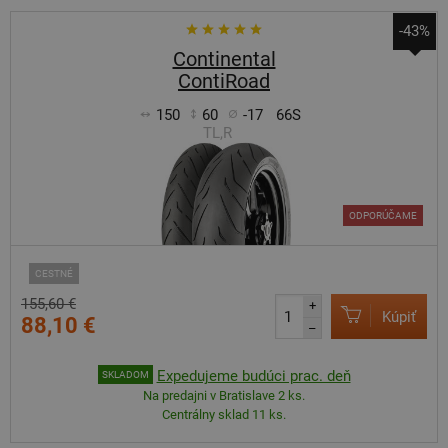
-43%
Continental
ContiRoad
150
60
-17
66S
TL,R
ODPORÚČAME
CESTNÉ
155,60 €
+
Kúpiť
88,10 €
–
Expedujeme budúci prac. deň
SKLADOM
Na predajni v Bratislave 2 ks.
Centrálny sklad 11 ks.