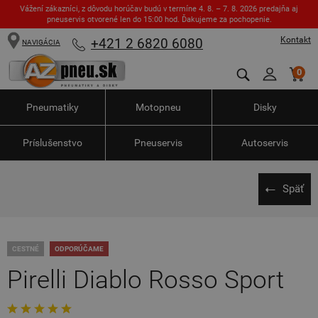
Vážení zákazníci, z dôvodu horúčav budú v termíne 4. 8. – 7. 8. 2026 predajňa aj
pneuservis otvorené len do 15:00 hod. Ďakujeme za pochopenie.
Kontakt
+421 2 6820 6080
NAVIGÁCIA
0
Pneumatiky
Motopneu
Disky
Príslušenstvo
Pneuservis
Autoservis
Späť
CESTNÉ
ODPORÚČAME
Pirelli Diablo Rosso Sport