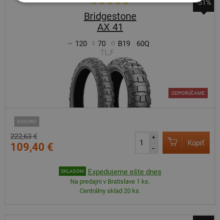
-51%
Bridgestone
AX 41
120
70
B19
60Q
TL,F
ODPORÚČAME
ENDURO
222,63 €
+
Kúpiť
109,40 €
–
Expedujeme ešte dnes
SKLADOM
Na predajni v Bratislave 1 ks.
Centrálny sklad 20 ks.