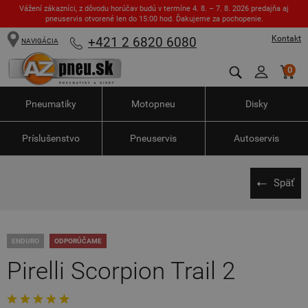
Vážení zákazníci, z dôvodu horúčav budú v termíne 4. 8. – 7. 8. 2026 predajňa aj
pneuservis otvorené len do 15:00 hod. Ďakujeme za pochopenie.
Kontakt
+421 2 6820 6080
NAVIGÁCIA
0
Pneumatiky
Motopneu
Disky
Príslušenstvo
Pneuservis
Autoservis
Späť
ENDURO
ODPORÚČAME
Pirelli Scorpion Trail 2