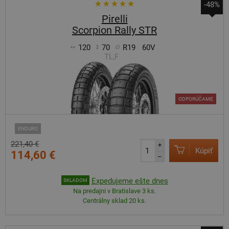
-48%
Pirelli
Scorpion Rally STR
120
70
R19
60V
TL,F
ODPORÚČAME
ENDURO
221,40 €
+
Kúpiť
114,60 €
–
Expedujeme ešte dnes
SKLADOM
Na predajni v Bratislave 3 ks.
Centrálny sklad 20 ks.