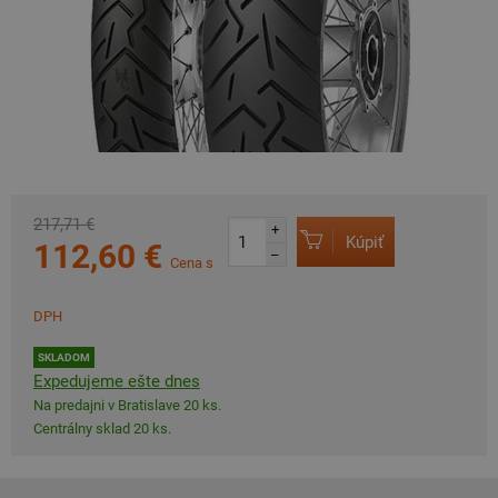
217,71 €
+
Kúpiť
112,60 €
–
Cena s
DPH
SKLADOM
Expedujeme ešte dnes
Na predajni v Bratislave 20 ks.
Centrálny sklad 20 ks.