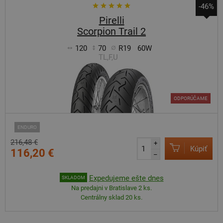
-46%
Pirelli
Scorpion Trail 2
120
70
R19
60W
TL,F,U
ODPORÚČAME
ENDURO
216,48 €
+
Kúpiť
116,20 €
–
Expedujeme ešte dnes
SKLADOM
Na predajni v Bratislave 2 ks.
Centrálny sklad 20 ks.