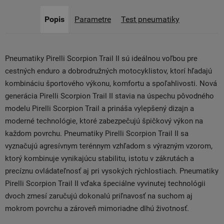
Popis
Parametre
Test pneumatiky
Pneumatiky Pirelli Scorpion Trail II sú ideálnou voľbou pre
cestných enduro a dobrodružných motocyklistov, ktorí hľadajú
kombináciu športového výkonu, komfortu a spoľahlivosti. Nová
generácia Pirelli Scorpion Trail II stavia na úspechu pôvodného
modelu Pirelli Scorpion Trail a prináša vylepšený dizajn a
moderné technológie, ktoré zabezpečujú špičkový výkon na
každom povrchu. Pneumatiky Pirelli Scorpion Trail II sa
vyznačujú agresívnym terénnym vzhľadom s výrazným vzorom,
ktorý kombinuje vynikajúcu stabilitu, istotu v zákrutách a
precíznu ovládateľnosť aj pri vysokých rýchlostiach. Pneumatiky
Pirelli Scorpion Trail II vďaka špeciálne vyvinutej technológii
dvoch zmesí zaručujú dokonalú priľnavosť na suchom aj
mokrom povrchu a zároveň mimoriadne dlhú životnosť.