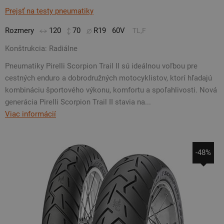
Prejsť na testy pneumatiky
Rozmery
120
70
R19
60V
TL,F
Konštrukcia: Radiálne
Pneumatiky Pirelli Scorpion Trail II sú ideálnou voľbou pre
cestných enduro a dobrodružných motocyklistov, ktorí hľadajú
kombináciu športového výkonu, komfortu a spoľahlivosti. Nová
generácia Pirelli Scorpion Trail II stavia na...
Viac informácií
-48%