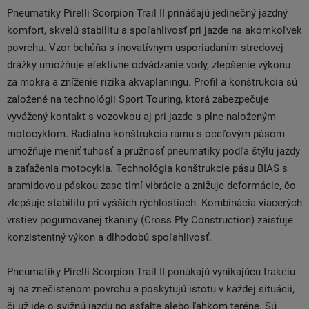
Pneumatiky Pirelli Scorpion Trail II prinášajú jedinečný jazdný
komfort, skvelú stabilitu a spoľahlivosť pri jazde na akomkoľvek
povrchu. Vzor behúňa s inovatívnym usporiadaním stredovej
drážky umožňuje efektívne odvádzanie vody, zlepšenie výkonu
za mokra a zníženie rizika akvaplaningu. Profil a konštrukcia sú
založené na technológii Sport Touring, ktorá zabezpečuje
vyvážený kontakt s vozovkou aj pri jazde s plne naloženým
motocyklom. Radiálna konštrukcia rámu s oceľovým pásom
umožňuje meniť tuhosť a pružnosť pneumatiky podľa štýlu jazdy
a zaťaženia motocykla. Technológia konštrukcie pásu BIAS s
aramidovou páskou zase tlmí vibrácie a znižuje deformácie, čo
zlepšuje stabilitu pri vyšších rýchlostiach. Kombinácia viacerých
vrstiev pogumovanej tkaniny (Cross Ply Construction) zaisťuje
konzistentný výkon a dlhodobú spoľahlivosť.
Pneumatiky Pirelli Scorpion Trail II ponúkajú vynikajúcu trakciu
aj na znečistenom povrchu a poskytujú istotu v každej situácii,
či už ide o svižnú jazdu po asfalte alebo ľahkom teréne. Sú