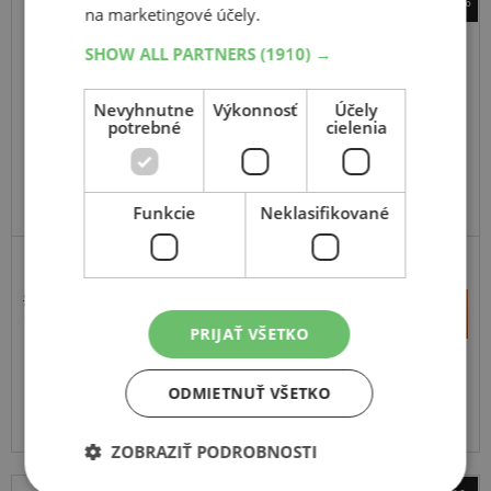
-53%
na marketingové účely.
Continental
SHOW ALL PARTNERS
TKC 80 Twinduro
(1910) →
120
70
-19
60Q
Nevyhnutne
Výkonnosť
Účely
TL,F
potrebné
cielenia
ODPORÚČAME
Funkcie
Neklasifikované
ENDURO
233,09 €
+
Kúpiť
110,60 €
–
PRIJAŤ VŠETKO
Expedujeme ešte dnes
SKLADOM
ODMIETNUŤ VŠETKO
Na predajni v Bratislave 3 ks.
Centrálny sklad 11 ks.
ZOBRAZIŤ PODROBNOSTI