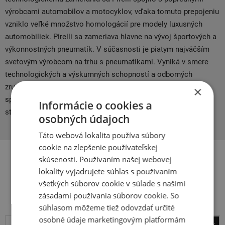
výrobcami automobilov a motocyklov, vďaka tomuto prepojeniu
vzniklo veľké množstvo homologácií pre modely luxusných
automobiliek. Pirelli sa zameriava hlavne na vývoj športových a
výkonnostných pneumatík. V súčasnosti je piatym najväčším
svetovým výrobcom na trhu s pneumatikami. Vyniká v smere
technologických a výskumných schopností a odborných
zručností zamestnancov. Pirelli je obrovská medzinárodná
×
spoločnosť s dlhou tradíciou, ktorá siaha až do minulého
Informácie o cookies a
storočia.
osobných údajoch
Táto webová lokalita používa súbory
cookie na zlepšenie používateľskej
skúsenosti. Používaním našej webovej
lokality vyjadrujete súhlas s používaním
Súvisiace produkty
všetkých súborov cookie v súlade s našimi
zásadami používania súborov cookie. So
súhlasom môžeme tiež odovzdať určité
osobné údaje marketingovým platformám