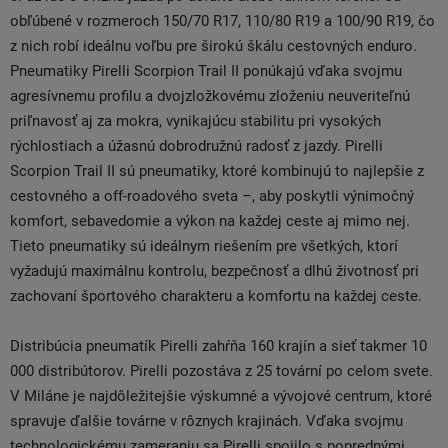
obľúbené v rozmeroch 150/70 R17, 110/80 R19 a 100/90 R19, čo
z nich robí ideálnu voľbu pre širokú škálu cestovných enduro.
Pneumatiky Pirelli Scorpion Trail II ponúkajú vďaka svojmu
agresívnemu profilu a dvojzložkovému zloženiu neuveriteľnú
priľnavosť aj za mokra, vynikajúcu stabilitu pri vysokých
rýchlostiach a úžasnú dobrodružnú radosť z jazdy. Pirelli
Scorpion Trail II sú pneumatiky, ktoré kombinujú to najlepšie z
cestovného a off-roadového sveta –, aby poskytli výnimočný
komfort, sebavedomie a výkon na každej ceste aj mimo nej.
Tieto pneumatiky sú ideálnym riešením pre všetkých, ktorí
vyžadujú maximálnu kontrolu, bezpečnosť a dlhú životnosť pri
zachovaní športového charakteru a komfortu na každej ceste.
Distribúcia pneumatík Pirelli zahŕňa 160 krajín a sieť takmer 10
000 distribútorov. Pirelli pozostáva z 25 tovární po celom svete.
V Miláne je najdôležitejšie výskumné a vývojové centrum, ktoré
spravuje ďalšie továrne v rôznych krajinách. Vďaka svojmu
technologickému zameraniu sa Pirelli spojilo s poprednými