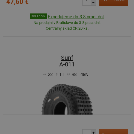
47,60 €
–
Expedujeme do 3-8 prac. dní
SKLADOM
Na predajni v Bratislave do 3-8 prac. dní.
Centrálny sklad ČR 20 ks.
Sunf
A-011
22
11
R8
48N
+