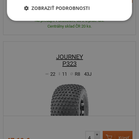
ZOBRAZIŤ PODROBNOSTI
Expedujeme do 3-8 prac. dní
SKLADOM
Na predajni v Bratislave do 3-8 prac. dní.
Centrálny sklad ČR 20 ks.
JOURNEY
P323
22
11
R8
43J
+
Kúpiť