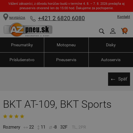
Vážení zákazníci, z dôvodu horúčav budú v termíne 4. 8. – 7. 8. 2026 predajňa aj
pneuservis otvorené len do 15:00 hod. Ďakujeme za pochopenie.
Kontakt
+421 2 6820 6080
NAVIGÁCIA
0
Pneumatiky
Motopneu
Disky
Príslušenstvo
Pneuservis
Autoservis
Späť
BKT AT-109, BKT Sports
Rozmery
22
11
-8
32F
TL, 2PR