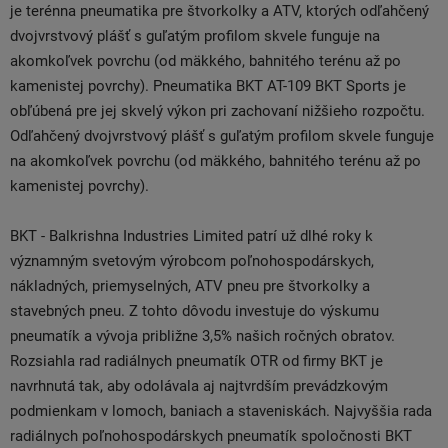
je terénna pneumatika pre štvorkolky a ATV, ktorých odľahčený
dvojvrstvový plášť s guľatým profilom skvele funguje na
akomkoľvek povrchu (od mäkkého, bahnitého terénu až po
kamenistej povrchy). Pneumatika BKT AT-109 BKT Sports je
obľúbená pre jej skvelý výkon pri zachovaní nižšieho rozpočtu.
Odľahčený dvojvrstvový plášť s guľatým profilom skvele funguje
na akomkoľvek povrchu (od mäkkého, bahnitého terénu až po
kamenistej povrchy).
BKT - Balkrishna Industries Limited patrí už dlhé roky k
významným svetovým výrobcom poľnohospodárskych,
nákladných, priemyselných, ATV pneu pre štvorkolky a
stavebných pneu. Z tohto dôvodu investuje do výskumu
pneumatík a vývoja približne 3,5% našich ročných obratov.
Rozsiahla rad radiálnych pneumatík OTR od firmy BKT je
navrhnutá tak, aby odolávala aj najtvrdším prevádzkovým
podmienkam v lomoch, baniach a staveniskách. Najvyššia rada
radiálnych poľnohospodárskych pneumatík spoločnosti BKT