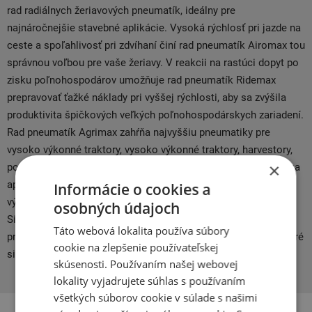
rad radiálnych žeriavových pneumatík, ideálny pre
najnáročnejšie stavebné aplikácie. Vysoká rýchlosť pri jazde na
ceste a spoľahlivosť pri zdvíhaní činí rad pneumatík Airomax tou
správnou voľbou pre vaše žeriavy. V reakcii na rastúci dopyt po
zisku poľnohospodárov umožňuje rad pneumatík Ridemax
prepravovať ťažké náklady pri vyššej rýchlosti, aby sa zvýšila
produktivita špičkových veľkých poľnohospodárskych zariadení.
Rad pneumatík Agrimax zahŕňa najvyššiu pneumatiky pre
vysoko výkonné traktory, vysoko výkonné traktory, harvestory,
×
postrekovače a rozmetadlá, nech už je vaša poľnohospodárska
aplikácia čokoľvek, ponúka rada pneumatík Agrimax špičkový
Informácie o cookies a
výkon, ktorý vždy poskytuje najlepšiu ochranu vašim poliach.
osobných údajoch
Silné a pevné v najťažších prevádzkových podmienkach, tieto
Táto webová lokalita používa súbory
pneumatiky v prístavoch zvládnu aj tie najťažšie zaťaženie, ktoré
cookie na zlepšenie používateľskej
si udržujú vynikajúcu stabilitu.
skúsenosti. Používaním našej webovej
lokality vyjadrujete súhlas s používaním
všetkých súborov cookie v súlade s našimi