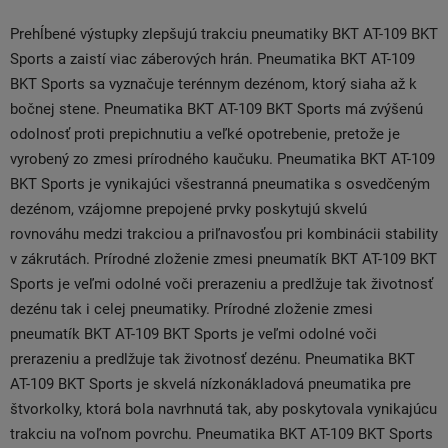
Prehĺbené výstupky zlepšujú trakciu pneumatiky BKT AT-109 BKT
Sports a zaistí viac záberových hrán. Pneumatika BKT AT-109
BKT Sports sa vyznačuje terénnym dezénom, ktorý siaha až k
bočnej stene. Pneumatika BKT AT-109 BKT Sports má zvýšenú
odolnosť proti prepichnutiu a veľké opotrebenie, pretože je
vyrobený zo zmesi prírodného kaučuku. Pneumatika BKT AT-109
BKT Sports je vynikajúci všestranná pneumatika s osvedčeným
dezénom, vzájomne prepojené prvky poskytujú skvelú
rovnováhu medzi trakciou a priľnavosťou pri kombinácii stability
v zákrutách. Prírodné zloženie zmesi pneumatík BKT AT-109 BKT
Sports je veľmi odolné voči prerazeniu a predlžuje tak životnosť
dezénu tak i celej pneumatiky. Prírodné zloženie zmesi
pneumatík BKT AT-109 BKT Sports je veľmi odolné voči
prerazeniu a predlžuje tak životnosť dezénu. Pneumatika BKT
AT-109 BKT Sports je skvelá nízkonákladová pneumatika pre
štvorkolky, ktorá bola navrhnutá tak, aby poskytovala vynikajúcu
trakciu na voľnom povrchu. Pneumatika BKT AT-109 BKT Sports