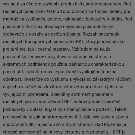
vyvinutá za účelom zvýšenia produktivity poľnohospodárov. Rad
radiálnych pneumatík OTR od spoločnosti Earthmax ideálny pre
montáž na vyklápača, grejdre, nakladače, buldozéry, skládky. Rad
pneumatík Portmax obsahuje najvyššiu pneumatiky pre
stohovače s dosahy a nosiča stúpania. Rozsah pneumatík
radiálnych transportných pneumatík BKT, ktorý je ideálny ako
pre terénne, tak i cestnú prepravu. Vzhľadom na to, že
pneumatiky žeriavov sú vystavené pôsobeniu stresu a
extrémnych podmienok použitia, základnou charakteristikou
pneumatík radu Airomax je poskytnúť vynikajúcu tepelnú
odolnosť. Investície do výskumu a vývoja sú základným kľúčom
úspechu v súťaži na zložitom celosvetovom trhu s rýchlo sa
vyvíjajúcimi potrebami. Špeciálny sortiment pneumatík
radiálnych portov spoločnosti BKT, schopný splniť náročné
požiadavky v oblasti logistiky a manipulácie s portami. Talent
pre inovácie je základný kompetencií Divízia výskumu a vývoja
spoločnosti BKT a jednou zo silných stránok. Rad Ridemax je
vhodná pre montáž na prívesy, cisterny a rozmetadlá .. BKT je