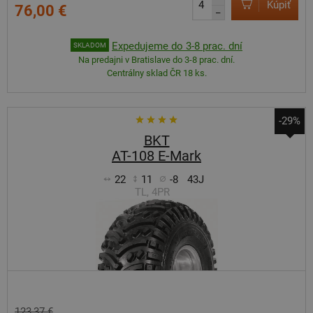
Kúpiť
76,00 €
–
Expedujeme do 3-8 prac. dní
SKLADOM
Na predajni v Bratislave do 3-8 prac. dní.
Centrálny sklad ČR 18 ks.
-29%
BKT
AT-108 E-Mark
22
11
-8
43J
TL, 4PR
123,37 €