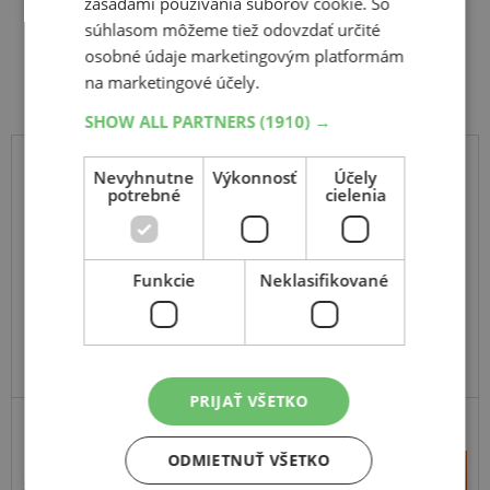
zásadami používania súborov cookie. So
súhlasom môžeme tiež odovzdať určité
Súvisiace produkty
osobné údaje marketingovým platformám
na marketingové účely.
SHOW ALL PARTNERS
(1910) →
Nevyhnutne
Výkonnosť
Účely
JOURNEY
potrebné
cielenia
P322
22
11
R8
43J
Funkcie
Neklasifikované
PRIJAŤ VŠETKO
ODMIETNUŤ VŠETKO
+
Kúpiť
57,30 €
–