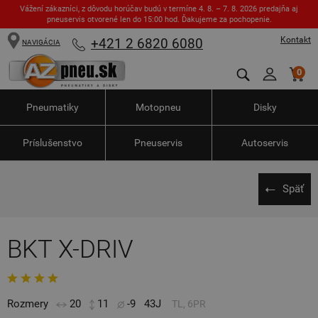
Vážení zákazníci, z dôvodu horúčav budú v termíne 4. 8. – 7. 8. 2026 predajňa aj
pneuservis otvorené len do 15:00 hod. Ďakujeme za pochopenie.
Kontakt
+421 2 6820 6080
NAVIGÁCIA
0
Pneumatiky
Motopneu
Disky
Príslušenstvo
Pneuservis
Autoservis
Späť
BKT X-DRIV
Rozmery
20
11
-9
43J
TL, 6PR