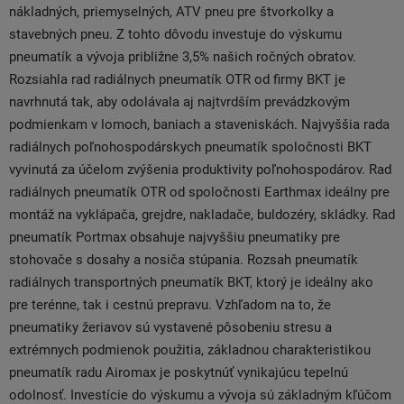
nákladných, priemyselných, ATV pneu pre štvorkolky a
stavebných pneu. Z tohto dôvodu investuje do výskumu
pneumatík a vývoja približne 3,5% našich ročných obratov.
Rozsiahla rad radiálnych pneumatík OTR od firmy BKT je
navrhnutá tak, aby odolávala aj najtvrdším prevádzkovým
podmienkam v lomoch, baniach a staveniskách. Najvyššia rada
radiálnych poľnohospodárskych pneumatík spoločnosti BKT
vyvinutá za účelom zvýšenia produktivity poľnohospodárov. Rad
radiálnych pneumatík OTR od spoločnosti Earthmax ideálny pre
montáž na vyklápača, grejdre, nakladače, buldozéry, skládky. Rad
pneumatík Portmax obsahuje najvyššiu pneumatiky pre
stohovače s dosahy a nosiča stúpania. Rozsah pneumatík
radiálnych transportných pneumatík BKT, ktorý je ideálny ako
pre terénne, tak i cestnú prepravu. Vzhľadom na to, že
pneumatiky žeriavov sú vystavené pôsobeniu stresu a
extrémnych podmienok použitia, základnou charakteristikou
pneumatík radu Airomax je poskytnúť vynikajúcu tepelnú
odolnosť. Investície do výskumu a vývoja sú základným kľúčom