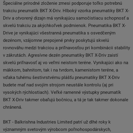
Špeciálne prírodné zloženie zmesi podporuje toľko potrebnú
trakciu pneumatík BKT X-Driv. Hlboký vzorka pneumatiky BKT X-
Driv a otvorený dizajn má vynikajúcu samočistiacu schopnosť a
skvelú trakciu za akýchkoľvek podmienok. Pneumatika BKT X-
Drive je vynikajúci všestranná pneumatika s osvedčeným
dezénom, vzájomne prepojené prvky poskytujú skvelú
rovnováhu medzi trakciou a priľnavosťou pri kombinácii stability
v zákrutách. Agresívne dezén pneumatiky BKT X-Driv zaistí
skvelú priľnavosť aj vo veľmi neistom teréne. Vynikajúci ako na
mäkkom, bahnitom, tak i na tvrdom, kamenistom teréne, a
vďaka tuhému šestivrstvému ​​plášťu pneumatiky BKT X-Driv
budete mať nad svojím strojom neustále kontrolu (aj pri
vysokých rýchlostiach). Veľké ramenné výstupky pneumatík
BKT X-Driv takmer obaľujú bočnicu, a tá je tak takmer dokonale
chránená.
BKT - Balkrishna Industries Limited patrí už dlhé roky k
významným svetovým výrobcom poľnohospodárskych,