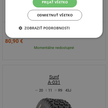
PRIJAŤ VŠETKO
ODMIETNUŤ VŠETKO
ZOBRAZIŤ PODROBNOSTI
80,90 €
Momentálne nedostupné
Sunf
A-031
20
11
R9
43J