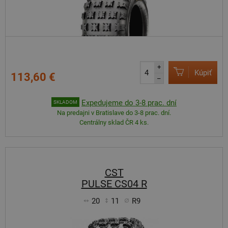
+
Kúpiť
113,60 €
–
Expedujeme do 3-8 prac. dní
SKLADOM
Na predajni v Bratislave do 3-8 prac. dní.
Centrálny sklad ČR 4 ks.
CST
PULSE CS04 R
20
11
R9