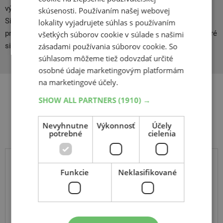
výkon, ktorý vždy poskytuje najlepšiu ochranu vašim poliach.
skúsenosti. Používaním našej webovej
Silné a pevné v najťažších prevádzkových podmienkach, tieto
lokality vyjadrujete súhlas s používaním
pneumatiky v prístavoch zvládnu aj tie najťažšie zaťaženie, ktoré
všetkých súborov cookie v súlade s našimi
si udržujú vynikajúcu stabilitu.
zásadami používania súborov cookie. So
súhlasom môžeme tiež odovzdať určité
osobné údaje marketingovým platformám
na marketingové účely.
SHOW ALL PARTNERS
(1910) →
Súvisiace produkty
Nevyhnutne
Výkonnosť
Účely
potrebné
cielenia
Funkcie
Sunf
Neklasifikované
A-027R
20
11
R9
43J