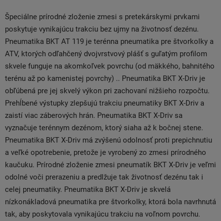
Špeciálne prírodné zloženie zmesi s pretekárskymi prvkami
poskytuje vynikajúcu trakciu bez ujmy na životnosť dezénu.
Pneumatika BKT AT 119 je terénna pneumatika pre štvorkolky a
ATV, ktorých odľahčený dvojvrstvový plášť s guľatým profilom
skvele funguje na akomkoľvek povrchu (od mäkkého, bahnitého
terénu až po kamenistej povrchy) .. Pneumatika BKT X-Driv je
obľúbená pre jej skvelý výkon pri zachovaní nižšieho rozpočtu.
Prehĺbené výstupky zlepšujú trakciu pneumatiky BKT X-Driv a
zaistí viac záberových hrán. Pneumatika BKT X-Driv sa
vyznačuje terénnym dezénom, ktorý siaha až k bočnej stene.
Pneumatika BKT X-Driv má zvýšenú odolnosť proti prepichnutiu
a veľké opotrebenie, pretože je vyrobený zo zmesi prírodného
kaučuku. Prírodné zloženie zmesi pneumatík BKT X-Driv je veľmi
odolné voči prerazeniu a predlžuje tak životnosť dezénu tak i
celej pneumatiky. Pneumatika BKT X-Driv je skvelá
nízkonákladová pneumatika pre štvorkolky, ktorá bola navrhnutá
tak, aby poskytovala vynikajúcu trakciu na voľnom povrchu.