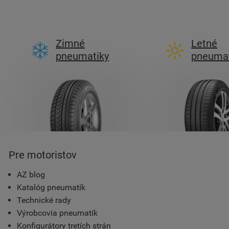
Zimné
Letné
pneumatiky
pneumat
Pre motoristov
AZ blog
Katalóg pneumatík
Technické rady
Výrobcovia pneumatík
Konfigurátory tretích strán