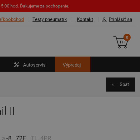
o 15:00 hod. Ďakujeme za pochopenie.
eľkoobchod
Testy pneumatík
Kontakt
Prihlásiť sa
0
Autoservis
Výpredaj
Späť
l II
-8
72F
TL, 4PR