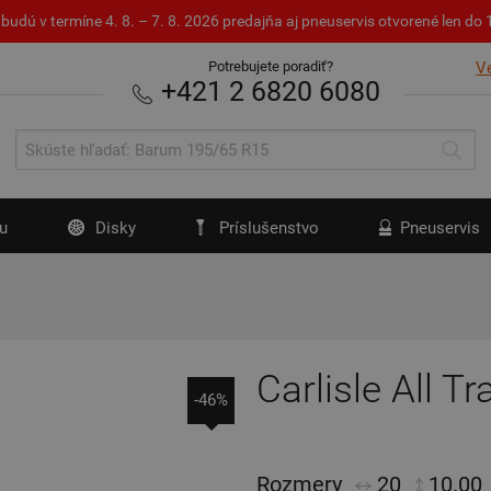
budú v termíne 4. 8. – 7. 8. 2026 predajňa aj pneuservis otvorené len d
Potrebujete poradiť?
V
+421 2 6820 6080
u
Disky
Príslušenstvo
Pneuservis
Carlisle All Trai
-46%
Rozmery
20
10.00