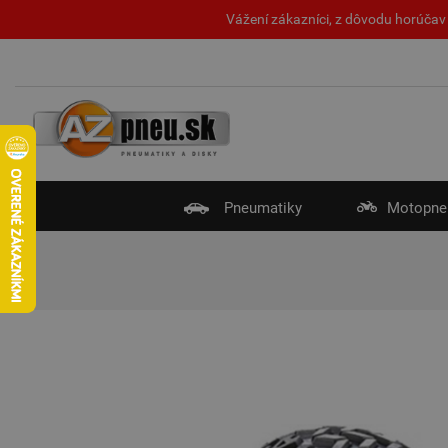
Vážení zákazníci, z dôvodu horúčav 
Pneumatiky
Motopne