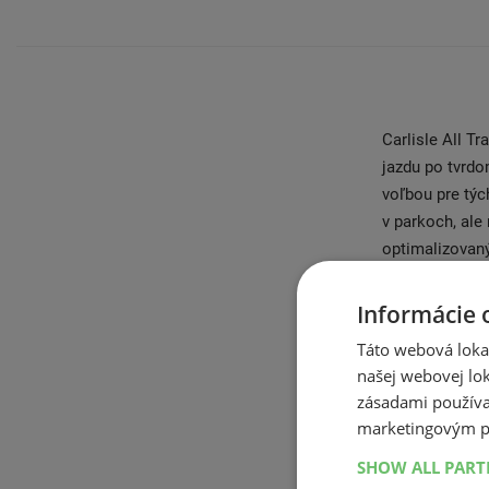
Carlisle All T
jazdu po tvrd
voľbou pre týc
v parkoch, ale
optimalizovan
typických teré
tvrdom povrchu
Informácie 
a menej hlučná
Táto webová lokal
povrchu, po kt
našej webovej lok
alebo v parkoch
zásadami používa
životnosť a od
marketingovým p
SHOW ALL PAR
Táto pneu je ta