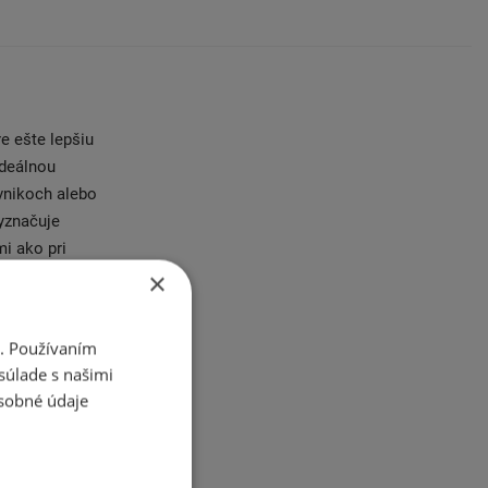
re ešte lepšiu
ideálnou
ávnikoch alebo
vyznačuje
i ako pri
u jazdu po
×
I komfortnejšia
poškodenie
i. Používaním
 po trávnikoch
súlade s našimi
 zaisťuje dlhú
sobné údaje
hu.
I je pneu,