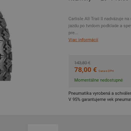
Carlisle All Trail II nadväzuje 
jazdu po tvrdom podklade a spe
pre...
Viac informácií
143,80 €
78,00 €
Cena s DPH
Momentálne nedostupné
Pneumatika vyrobená a schválen
V 95% garantujeme vek pneumat