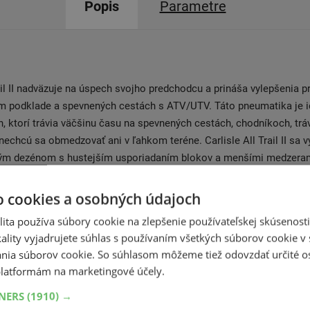
Popis
Parametre
rail II nadväzuje na úspech svojho predchodcu a prináša vylepšenia p
om podklade a spevnených cestách s ATV/UTV. Táto pneumatika je 
h, ktorí trávia väčšinu času na spevnených cestách, chodníkoch, tr
 nechcú sa obmedzovať ani v ľahkom teréne. Carlisle All Trail II sa 
ým dezénom s hustejším usporiadaním blokov a menšími medzeram
nnych pneumatikách. Táto konštrukcia zaisťuje ešte hladšiu a tichši
 a minimalizuje vibrácie. Vďaka tomu je jazda s Carlisle All Trail I
o cookies a osobných údajoch
. Rovnako ako jej predchodca, aj Carlisle All Trail II minimalizuje 
ita používa súbory cookie na zlepšenie používateľskej skúsenost
orom sa vozidlo pohybuje, čo je dôležité pre užívateľov, ktorí jazdia
ality vyjadrujete súhlas s používaním všetkých súborov cookie v 
. Pneumatika Carlisle All Trail II je vyrobená z odolnej zmesi, ktorá
nia súborov cookie. So súhlasom môžeme tiež odovzdať určité o
olnosť proti opotrebovaniu aj pri častom používaní na tvrdom povrc
latformám na marketingové účely.
TNERS
(1910) →
k investíciou do spoľahlivosti a dlhodobej výdrže. Carlisle All Trail I