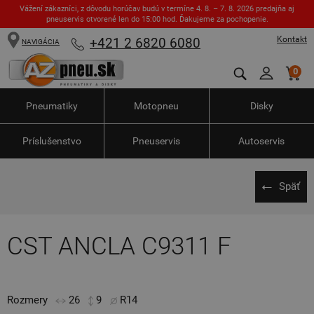
Vážení zákazníci, z dôvodu horúčav budú v termíne 4. 8. – 7. 8. 2026 predajňa aj
pneuservis otvorené len do 15:00 hod. Ďakujeme za pochopenie.
Kontakt
+421 2 6820 6080
NAVIGÁCIA
0
Pneumatiky
Motopneu
Disky
Príslušenstvo
Pneuservis
Autoservis
Späť
CST ANCLA C9311 F
Rozmery
26
9
R14