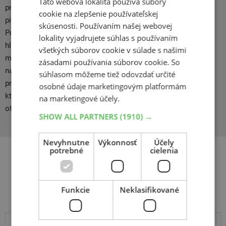
Táto webová lokalita používa súbory
pneumatiky s výrazným dezénom, ktorý sa ľahko prepichuje
cookie na zlepšenie používateľskej
pieskom a poskytuje vynikajúci výkon na takomto povrchu.
skúsenosti. Používaním našej webovej
Pokiaľ sa chystáte do blatistého terénu, CST má pneumatiky s
lokality vyjadrujete súhlas s používaním
hlbokým a agresívnym dezénom, ktorý vám poskytne
všetkých súborov cookie v súlade s našimi
maximálnu trakciu a samozrejme nechýbajú ani pneumatiky
zásadami používania súborov cookie. So
navrhnuté špeciálne pre zasnežené podmienky. Pri výbere ATV
súhlasom môžeme tiež odovzdať určité
pneumatík CST si môžete byť istí, že získate kvalitný výrobok,
osobné údaje marketingovým platformám
ktorý vám poskytne výnimočný výkon a spoľahlivosť vo vašich
na marketingové účely.
off-road dobrodružstvách.
SHOW ALL PARTNERS
(1910) →
Nevyhnutne
Výkonnosť
Účely
potrebné
cielenia
Súvisiace produkty
Funkcie
Neklasifikované