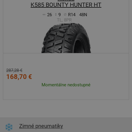
K585 BOUNTY HUNTER HT
26
9
R14
48N
TL, 8PR
287,28 €
168,70 €
Momentálne nedostupné
Zimné pneumatiky