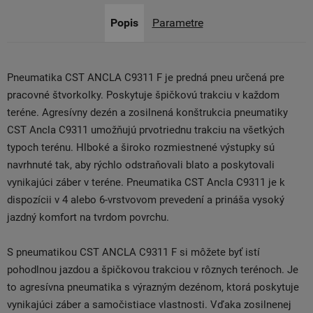
Popis
Parametre
Pneumatika CST ANCLA C9311 F je predná pneu určená pre
pracovné štvorkolky. Poskytuje špičkovú trakciu v každom
teréne. Agresívny dezén a zosilnená konštrukcia pneumatiky
CST Ancla C9311 umožňujú prvotriednu trakciu na všetkých
typoch terénu. Hlboké a široko rozmiestnené výstupky sú
navrhnuté tak, aby rýchlo odstraňovali blato a poskytovali
vynikajúci záber v teréne. Pneumatika CST Ancla C9311 je k
dispozícii v 4 alebo 6-vrstvovom prevedení a prináša vysoký
jazdný komfort na tvrdom povrchu.
S pneumatikou CST ANCLA C9311 F si môžete byť istí
pohodlnou jazdou a špičkovou trakciou v rôznych terénoch. Je
to agresívna pneumatika s výrazným dezénom, ktorá poskytuje
vynikajúci záber a samočistiace vlastnosti. Vďaka zosilnenej