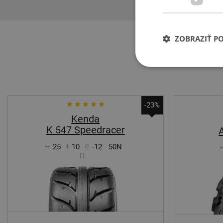
ZOBRAZIŤ P
-23%
Kenda
K 547 Speedracer
25
10
-12
50N
TL