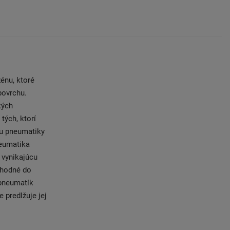
énu, ktoré
povrchu.
kých
tých, ktorí
nu pneumatiky
neumatika
 vynikajúcu
vhodné do
 pneumatík
 predlžuje jej