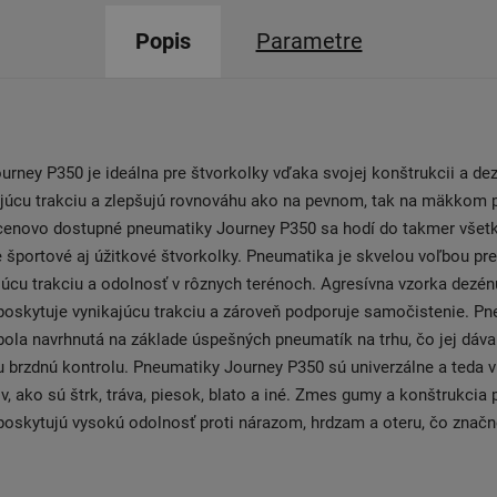
Popis
Parametre
rney P350 je ideálna pre štvorkolky vďaka svojej konštrukcii a dez
ajúcu trakciu a zlepšujú rovnováhu ako na pevnom, tak na mäkkom 
 cenovo dostupné pneumatiky Journey P350 sa hodí do takmer všet
športové aj úžitkové štvorkolky. Pneumatika je skvelou voľbou pre 
júcu trakciu a odolnosť v rôznych terénoch. Agresívna vzorka dezé
poskytuje vynikajúcu trakciu a zároveň podporuje samočistenie. P
ola navrhnutá na základe úspešných pneumatík na trhu, čo jej dáva
iu brzdnú kontrolu. Pneumatiky Journey P350 sú univerzálne a teda 
v, ako sú štrk, tráva, piesok, blato a iné. Zmes gumy a konštrukcia
oskytujú vysokú odolnosť proti nárazom, hrdzam a oteru, čo značne