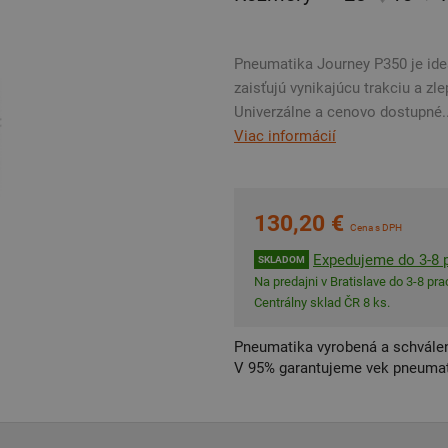
Pneumatika Journey P350 je ideá
zaisťujú vynikajúcu trakciu a 
Univerzálne a cenovo dostupné..
Viac informácií
130,20 €
Cena s DPH
Expedujeme do 3-8 p
SKLADOM
Na predajni v Bratislave do 3-8 prac
Centrálny sklad ČR 8 ks.
Pneumatika vyrobená a schválen
V 95% garantujeme vek pneumat