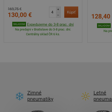
169,75 €
+
Kúpiť
130,00 €
128,40
–
Expedujeme do 3-8 prac. dní
SKLADOM
SKLADOM
Na predajni v Bratislave do 3-8 prac. dní.
Na pre
Centrálny sklad ČR 6 ks.
Zimné
Letné
pneumatiky
pneumat