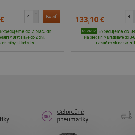
+
Kúpiť
 €
133,10 €
–
Expedujeme do 2 prac. dní
Expedujeme do 3-8
SKLADOM
dajni v Bratislave do 2 dní.
Na predajni v Bratislave do 3-8
Centrálny sklad 6 ks.
Centrálny sklad ČR 20 
Celoročné
iky
pneumatiky