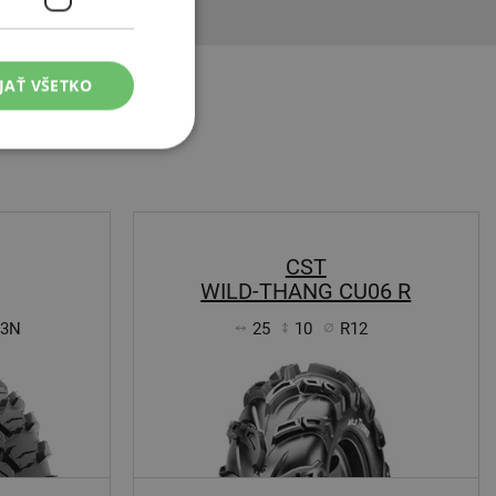
JAŤ VŠETKO
CST
WILD-THANG CU06 R
63N
25
10
R12