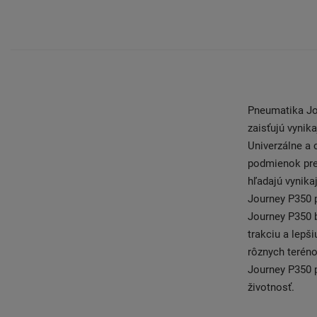
Pneumatika Jou
zaisťujú vynik
Univerzálne a
podmienok pre 
hľadajú vynika
Journey P350 
Journey P350 b
trakciu a lepš
rôznych teréno
Journey P350 p
životnosť.