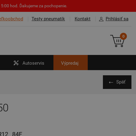
o 15:00 hod. Ďakujeme za pochopenie.
eľkoobchod
Testy pneumatík
Kontakt
Prihlásiť sa
0
Autoservis
Výpredaj
Späť
50
R12
84F