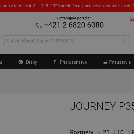
budú v termíne 4. 8. – 7. 8. 2026 predajňa aj pneuservis otvorené len d
Potrebujete poradiť?
V
+421 2 6820 6080
u
Disky
Príslušenstvo
Pneuservis
JOURNEY P3
Rozmery
25
10