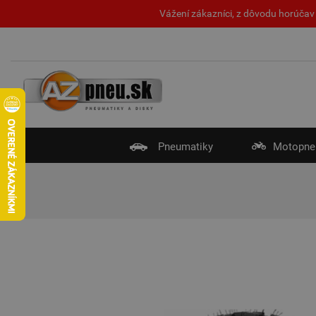
Vážení zákazníci, z dôvodu horúčav 
Pneumatiky
Motopne