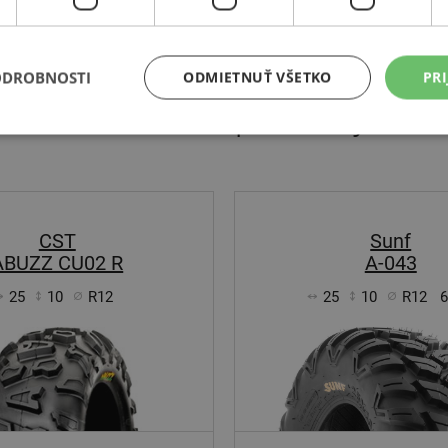
ODROBNOSTI
ODMIETNUŤ VŠETKO
PRI
Súvisiace produkty
CST
Sunf
ABUZZ CU02 R
A-043
25
10
R12
25
10
R12