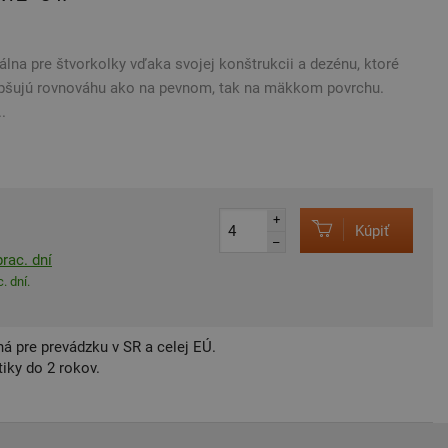
lna pre štvorkolky vďaka svojej konštrukcii a dezénu, ktoré
zlepšujú rovnováhu ako na pevnom, tak na mäkkom povrchu.
.
+
Kúpiť
–
rac. dní
. dní.
á pre prevádzku v SR a celej EÚ.
iky do 2 rokov.