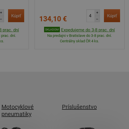
+
+
Kúpiť
Kúpiť
134,10 €
–
–
 prac. dní
Expedujeme do 3-8 prac. dní
SKLADOM
 prac. dní.
Na predajni v Bratislave do 3-8 prac. dní.
ks.
Centrálny sklad ČR 4 ks.
Motocyklové
Príslušenstvo
pneumatiky