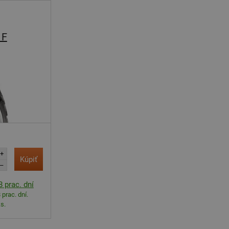
 F
+
Kúpiť
–
 prac. dní
 prac. dní.
s.