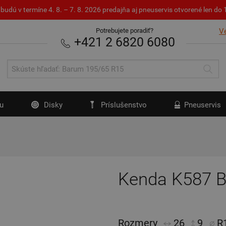
budú v termíne 4. 8. – 7. 8. 2026 predajňa aj pneuservis otvorené len d
Potrebujete poradiť?
V
+421 2 6820 6080
u
Disky
Príslušenstvo
Pneuservis
Kenda K587 
Rozmery
26
9
R