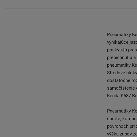
Pneumatiky Ke
vynikajúce jaz
poskytujú pres
prepichnutiu 
pneumatiky Ken
Stredové bloky
dostatočne roz
samočistenie 
Kenda K587 Be
Pneumatiky Ke
športe, komuná
povrchoch pri
výška zubov za