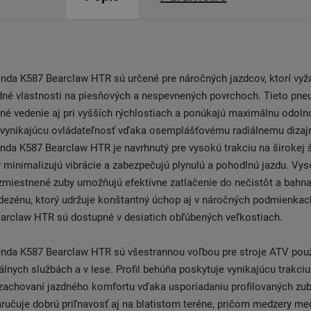
nda K587 Bearclaw HTR sú určené pre náročných jazdcov, ktorí vyž
dné vlastnosti na piesňových a nespevnených povrchoch. Tieto pne
né vedenie aj pri vyšších rýchlostiach a ponúkajú maximálnu odolno
a vynikajúcu ovládateľnosť vďaka osemplášťovému radiálnemu dizaj
da K587 Bearclaw HTR je navrhnutý pre vysokú trakciu na širokej š
 minimalizujú vibrácie a zabezpečujú plynulú a pohodlnú jazdu. Vys
miestnené zuby umožňujú efektívne zatlačenie do nečistôt a bahna
dezénu, ktorý udržuje konštantný úchop aj v náročných podmienkac
arclaw HTR sú dostupné v desiatich obľúbených veľkostiach.
nda K587 Bearclaw HTR sú všestrannou voľbou pre stroje ATV použ
lnych službách a v lese. Profil behúňa poskytuje vynikajúcu trakci
 zachovaní jazdného komfortu vďaka usporiadaniu profilovaných zu
ručuje dobrú priľnavosť aj na blatistom teréne, pričom medzery me