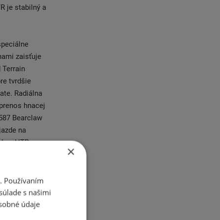
 je stabilný a
špeciálne
nami zaisťuje
 Terrain
re tvrdšie
late. Radiálna
 prenos hnacej
K587 Bearclaw
jazde na
rclaw HTR
×
ch pneumatík
i. Používaním
súlade s našimi
sukní a
sobné údaje
radné traktory
níku alebo