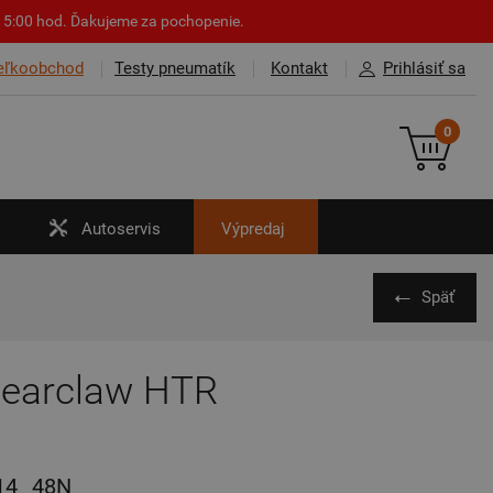
o 15:00 hod. Ďakujeme za pochopenie.
eľkoobchod
Testy pneumatík
Kontakt
Prihlásiť sa
0
Autoservis
Výpredaj
Späť
Bearclaw HTR
14
48N