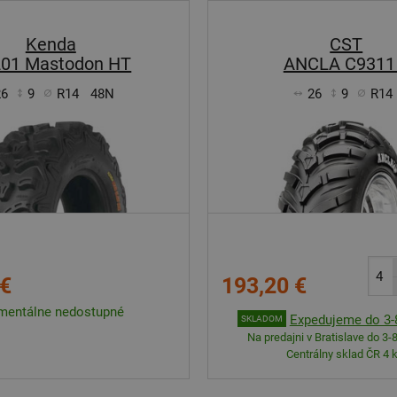
Kenda
CST
01 Mastodon HT
ANCLA C9311
26
9
R14
48N
26
9
R14
 €
193,20 €
entálne nedostupné
Expedujeme do 3-8
SKLADOM
Na predajni v Bratislave do 3-8
Centrálny sklad ČR 4 k