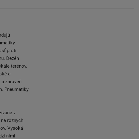
adujú
umatiky
sť proti
nu. Dezén
kále terénov.
oké a
 a zároveň
h. Pneumatiky
ívané v
u na rôznych
bov. Vysoká
dzi nimi