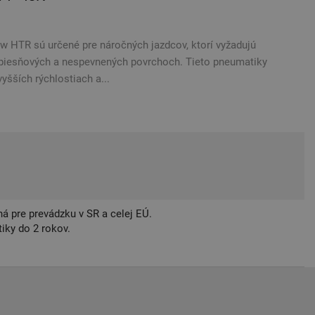
 HTR sú určené pre náročných jazdcov, ktorí vyžadujú
a piesňových a nespevnených povrchoch. Tieto pneumatiky
vyšších rýchlostiach a...
á pre prevádzku v SR a celej EÚ.
iky do 2 rokov.