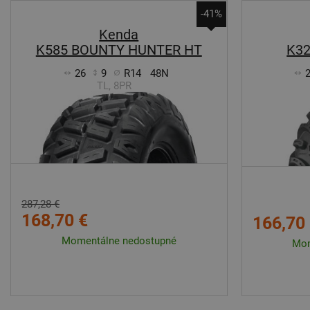
-41%
Kenda
K585 BOUNTY HUNTER HT
K32
26
9
R14
48N
TL, 8PR
287,28 €
168,70 €
166,70
Momentálne nedostupné
Mom