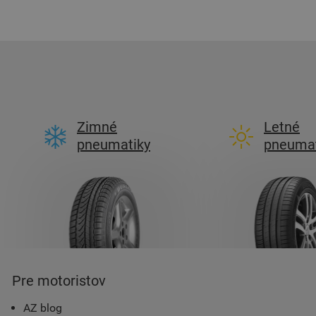
Zimné
Letné
pneumatiky
pneumat
Pre motoristov
AZ blog