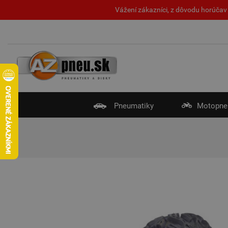
Vážení zákazníci, z dôvodu horúčav 
Pneumatiky
Motopne