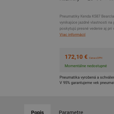
Pneumatiky Kenda K587 Bearclaw
vynikajúce jazdné vlastnosti n
poskytujú presné vedenie aj pri 
Viac informácií
172,10 €
Cena s DPH
Momentálne nedostupné
Pneumatika vyrobená a schválen
V 95% garantujeme vek pneumat
Popis
Parametre