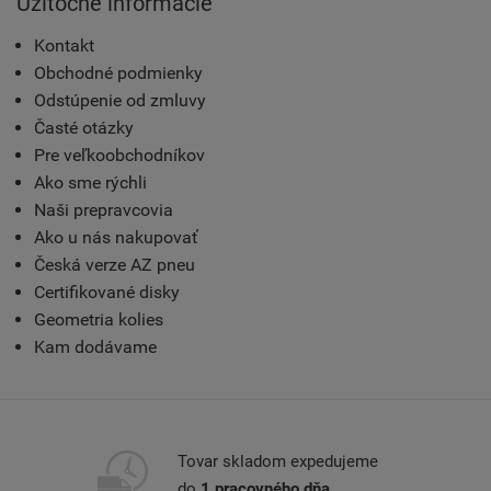
Užitočné informácie
Kontakt
Obchodné podmienky
Odstúpenie od zmluvy
Časté otázky
Pre veľkoobchodníkov
Ako sme rýchli
Naši prepravcovia
Ako u nás nakupovať
Česká verze AZ pneu
Certifikované disky
Geometria kolies
Kam dodávame
Tovar skladom expedujeme
do
1 pracovného dňa