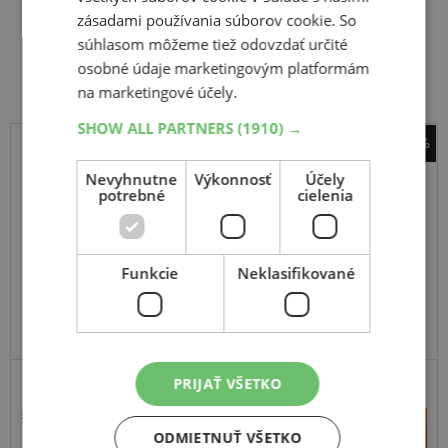
zásadami používania súborov cookie. So
Súvisiace produkty
súhlasom môžeme tiež odovzdať určité
osobné údaje marketingovým platformám
na marketingové účely.
SHOW ALL PARTNERS
(1910) →
-44%
Kenda
Nevyhnutne
Výkonnosť
Účely
K538 Executioner
potrebné
cielenia
25
8
-12
43L
TL, 6PR
Funkcie
Neklasifikované
PRIJAŤ VŠETKO
205,66 €
+
Kúpiť
115,00 €
ODMIETNUŤ VŠETKO
–