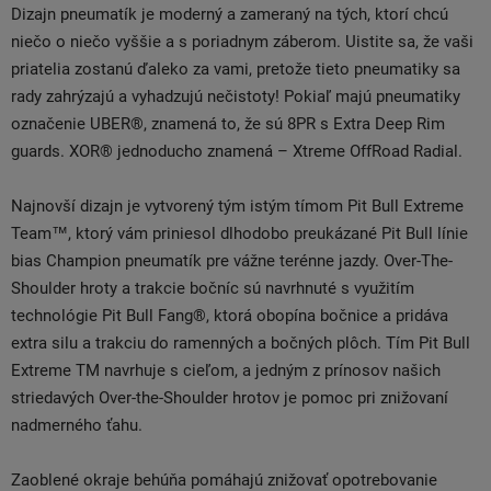
Dizajn pneumatík je moderný a zameraný na tých, ktorí chcú
niečo o niečo vyššie a s poriadnym záberom. Uistite sa, že vaši
priatelia zostanú ďaleko za vami, pretože tieto pneumatiky sa
rady zahrýzajú a vyhadzujú nečistoty! Pokiaľ majú pneumatiky
označenie UBER®, znamená to, že sú 8PR s Extra Deep Rim
guards. XOR® jednoducho znamená – Xtreme OffRoad Radial.
Najnovší dizajn je vytvorený tým istým tímom Pit Bull Extreme
Team™, ktorý vám priniesol dlhodobo preukázané Pit Bull línie
bias Champion pneumatík pre vážne terénne jazdy. Over-The-
Shoulder hroty a trakcie bočníc sú navrhnuté s využitím
technológie Pit Bull Fang®, ktorá obopína bočnice a pridáva
extra silu a trakciu do ramenných a bočných plôch. Tím Pit Bull
Extreme TM navrhuje s cieľom, a jedným z prínosov našich
striedavých Over-the-Shoulder hrotov je pomoc pri znižovaní
nadmerného ťahu.
Zaoblené okraje behúňa pomáhajú znižovať opotrebovanie