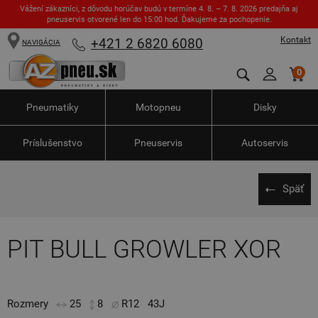
Vážení zákazníci, z dôvodu horúčav budú v termíne 4. 8. – 7. 8. 2026 predajňa aj
pneuservis otvorené len do 15:00 hod. Ďakujeme za pochopenie.
Kontakt
+421 2 6820 6080
NAVIGÁCIA
0
Pneumatiky
Motopneu
Disky
Príslušenstvo
Pneuservis
Autoservis
Späť
PIT BULL GROWLER XOR
Rozmery
25
8
R12
43J