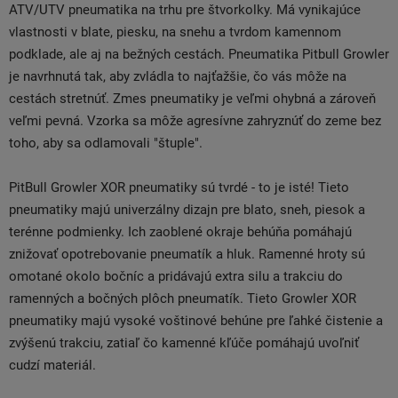
ATV/UTV pneumatika na trhu pre štvorkolky. Má vynikajúce
vlastnosti v blate, piesku, na snehu a tvrdom kamennom
podklade, ale aj na bežných cestách. Pneumatika Pitbull Growler
je navrhnutá tak, aby zvládla to najťažšie, čo vás môže na
cestách stretnúť. Zmes pneumatiky je veľmi ohybná a zároveň
veľmi pevná. Vzorka sa môže agresívne zahryznúť do zeme bez
toho, aby sa odlamovali "štuple".
PitBull Growler XOR pneumatiky sú tvrdé - to je isté! Tieto
pneumatiky majú univerzálny dizajn pre blato, sneh, piesok a
terénne podmienky. Ich zaoblené okraje behúňa pomáhajú
znižovať opotrebovanie pneumatík a hluk. Ramenné hroty sú
omotané okolo bočníc a pridávajú extra silu a trakciu do
ramenných a bočných plôch pneumatík. Tieto Growler XOR
pneumatiky majú vysoké voštinové behúne pre ľahké čistenie a
zvýšenú trakciu, zatiaľ čo kamenné kľúče pomáhajú uvoľniť
cudzí materiál.