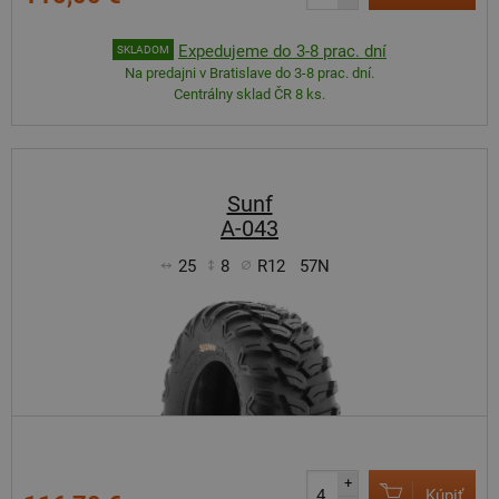
Expedujeme do 3-8 prac. dní
SKLADOM
Na predajni v Bratislave do 3-8 prac. dní.
Centrálny sklad ČR 8 ks.
Sunf
A-043
25
8
R12
57N
+
Kúpiť