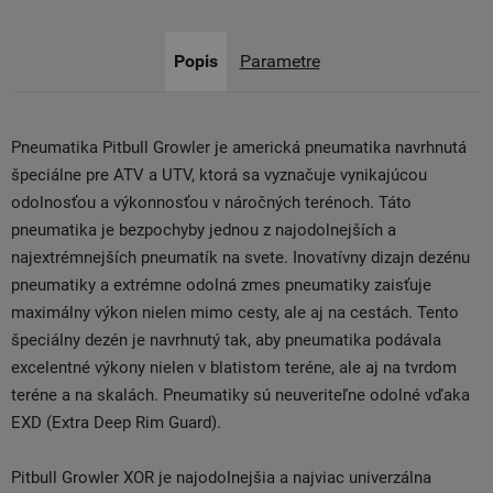
Popis
Parametre
Pneumatika Pitbull Growler je americká pneumatika navrhnutá
špeciálne pre ATV a UTV, ktorá sa vyznačuje vynikajúcou
odolnosťou a výkonnosťou v náročných terénoch. Táto
pneumatika je bezpochyby jednou z najodolnejších a
najextrémnejších pneumatík na svete. Inovatívny dizajn dezénu
pneumatiky a extrémne odolná zmes pneumatiky zaisťuje
maximálny výkon nielen mimo cesty, ale aj na cestách. Tento
špeciálny dezén je navrhnutý tak, aby pneumatika podávala
excelentné výkony nielen v blatistom teréne, ale aj na tvrdom
teréne a na skalách. Pneumatiky sú neuveriteľne odolné vďaka
EXD (Extra Deep Rim Guard).
Pitbull Growler XOR je najodolnejšia a najviac univerzálna