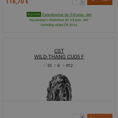
116,70 €
–
Expedujeme do 3-8 prac. dní
SKLADOM
Na predajni v Bratislave do 3-8 prac. dní.
Centrálny sklad ČR 20 ks.
CST
WILD-THANG CU05 F
25
8
R12
+