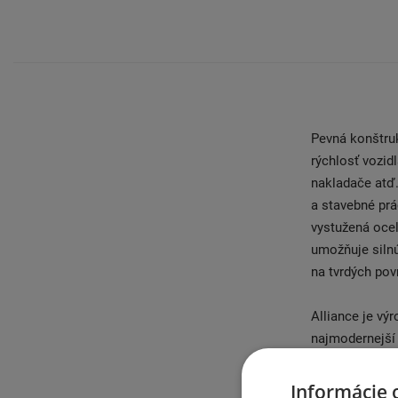
Pevná konštru
rýchlosť vozid
nakladače atď.
a stavebné prá
vystužená oceľ
umožňuje siln
na tvrdých pov
Alliance je vý
najmodernejší 
vyvíjané vo v
Izraeli a Indi
Informácie 