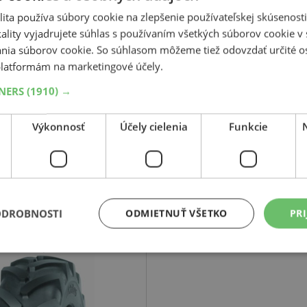
c ako 40 rokov. Tento výrobca ponúka zákazníkom veľmi široký sor
ita používa súbory cookie na zlepšenie používateľskej skúsenost
diagonálnych pneumatík až po vysoko kvalitné produkty.
ality vyjadrujete súhlas s používaním všetkých súborov cookie v 
nia súborov cookie. So súhlasom môžeme tiež odovzdať určité o
latformám na marketingové účely.
TNERS
(1910) →
Súvisiace produkty
Výkonnosť
Účely cielenia
Funkcie
-29%
Mitas
MPT 22
ODROBNOSTI
ODMIETNUŤ VŠETKO
PRI
5
70
R24
151G
TL MPT/EM