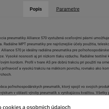
Popis
Parametre
kcia pneumatiky Alliance 570 vystužená oceľovými pásmi umožňuje
la. Radiálne MPT pneumatiky pre najrôznejšie účely použitia, telesk
 Alliance 570 je ideálny radiálna pneumatika pre poľnohospodárske
ce. Vysoké nosnosti aj pri nízkom tlaku vzduchu. Radiálne textilné 
ovým kordom. Profil v tvare AS pre dobrú trakciu pri použití na orn
ú priľnavosť a vysokú trakciu na mäkkom povrchu, rovnako ako kom
rchoch.
robca poľnohospodárskych pneumatík, ktorý spojil vo svojich produ
výskum v oblasti výroby pneumatík s vynikajúcou kvalitou. Všetky 
lastnom výskumnom a rozvojovom centre a vyrábané v moderných z
i. Alliance sa rozvojom polnohospodářských, lesných, stavebných a
o cookies a osobných údajoch