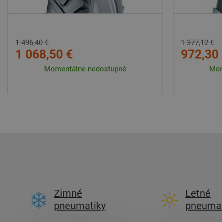
1 496,40 €
1 377,12 €
1 068,50 €
972,30
Momentálne nedostupné
Mom
Zimné
Letné
pneumatiky
pneumat