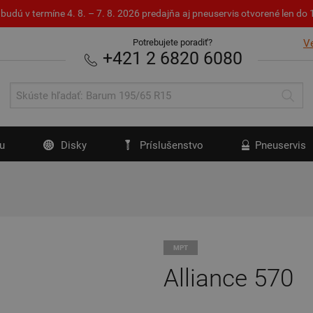
budú v termíne 4. 8. – 7. 8. 2026 predajňa aj pneuservis otvorené len d
Potrebujete poradiť?
V
+421 2 6820 6080
u
Disky
Príslušenstvo
Pneuservis
MPT
Alliance 570