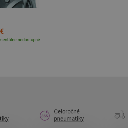
 €
entálne nedostupné
Celoročné
iky
pneumatiky