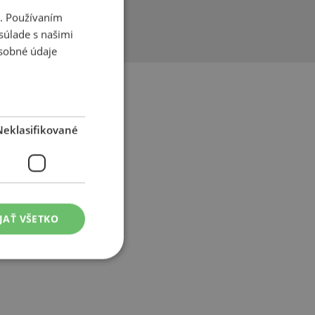
timent od
i. Používaním
súlade s našimi
sobné údaje
Neklasifikované
JAŤ VŠETKO