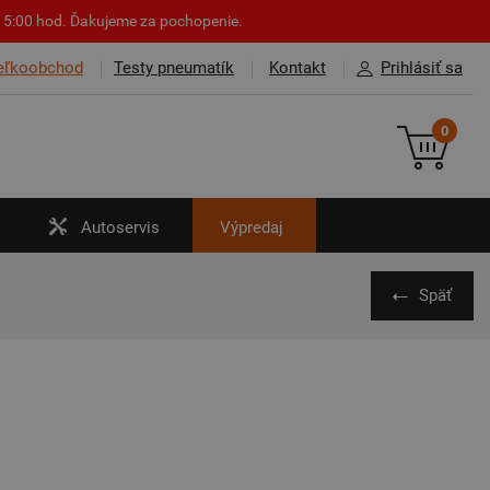
o 15:00 hod. Ďakujeme za pochopenie.
eľkoobchod
Testy pneumatík
Kontakt
Prihlásiť sa
0
Autoservis
Výpredaj
Späť