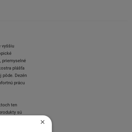
 vyššiu
opické
, priemyselné
kostra plášťa
ej pôde. Dezén
fortnú prácu
ktoch ten
produkty sú
ávodoch v
×
 EM pneumatík