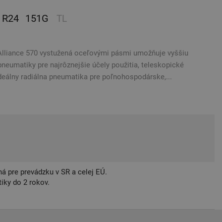
R24
151G
TL
Alliance 570 vystužená oceľovými pásmi umožňuje vyššiu
pneumatiky pre najrôznejšie účely použitia, teleskopické
ideálny radiálna pneumatika pre poľnohospodárske,...
á pre prevádzku v SR a celej EÚ.
iky do 2 rokov.