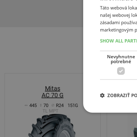
zaoberá už via
Táto webová lokal
jednoduchých 
našej webovej lok
zásadami používa
marketingovým p
SHOW ALL PAR
Nevyhnutne
potrebné
-29%
Mitas
AC 70 G
ZOBRAZIŤ P
445
70
R24
151G
44
TL MPT