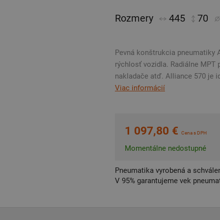
Rozmery
445
70
Pevná konštrukcia pneumatiky 
rýchlosť vozidla. Radiálne MPT 
nakladače atď. Alliance 570 je 
Viac informácií
1 097,80 €
Cena s DPH
Momentálne nedostupné
Pneumatika vyrobená a schválen
V 95% garantujeme vek pneumat