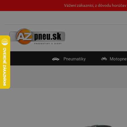
Vážení zákazníci, z dôvodu horúčav 
Pneumatiky
Motopne