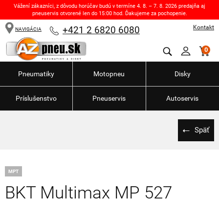
Vážení zákazníci, z dôvodu horúčav budú v termíne 4. 8. – 7. 8. 2026 predajňa aj
pneuservis otvorené len do 15:00 hod. Ďakujeme za pochopenie.
Kontakt
+421 2 6820 6080
NAVIGÁCIA
0
Pneumatiky
Motopneu
Disky
Príslušenstvo
Pneuservis
Autoservis
Späť
MPT
BKT Multimax MP 527