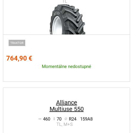
TL
TRAKTOR
764,90 €
Momentálne nedostupné
Alliance
Multiuse 550
460
70
R24
159A8
TL, M+S