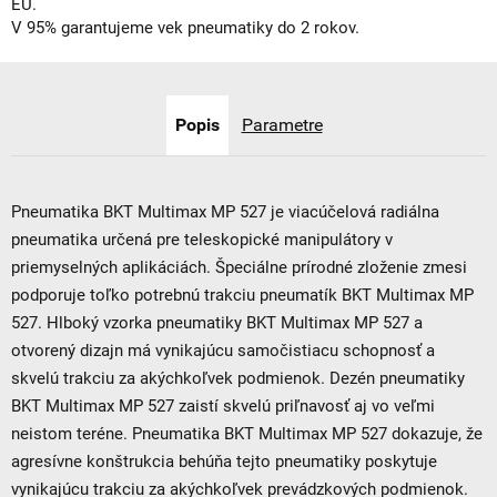
EÚ.
V 95% garantujeme vek pneumatiky do 2 rokov.
Popis
Parametre
Pneumatika BKT Multimax MP 527 je viacúčelová radiálna
pneumatika určená pre teleskopické manipulátory v
priemyselných aplikáciách. Špeciálne prírodné zloženie zmesi
podporuje toľko potrebnú trakciu pneumatík BKT Multimax MP
527. Hlboký vzorka pneumatiky BKT Multimax MP 527 a
otvorený dizajn má vynikajúcu samočistiacu schopnosť a
skvelú trakciu za akýchkoľvek podmienok. Dezén pneumatiky
BKT Multimax MP 527 zaistí skvelú priľnavosť aj vo veľmi
neistom teréne. Pneumatika BKT Multimax MP 527 dokazuje, že
agresívne konštrukcia behúňa tejto pneumatiky poskytuje
vynikajúcu trakciu za akýchkoľvek prevádzkových podmienok.