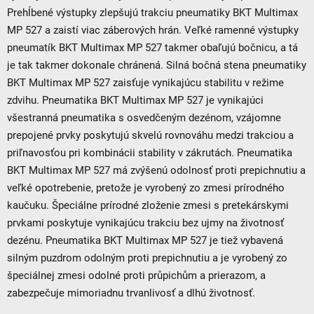
Prehĺbené výstupky zlepšujú trakciu pneumatiky BKT Multimax
MP 527 a zaistí viac záberových hrán. Veľké ramenné výstupky
pneumatík BKT Multimax MP 527 takmer obaľujú bočnicu, a tá
je tak takmer dokonale chránená. Silná bočná stena pneumatiky
BKT Multimax MP 527 zaisťuje vynikajúcu stabilitu v režime
zdvihu. Pneumatika BKT Multimax MP 527 je vynikajúci
všestranná pneumatika s osvedčeným dezénom, vzájomne
prepojené prvky poskytujú skvelú rovnováhu medzi trakciou a
priľnavosťou pri kombinácii stability v zákrutách. Pneumatika
BKT Multimax MP 527 má zvýšenú odolnosť proti prepichnutiu a
veľké opotrebenie, pretože je vyrobený zo zmesi prírodného
kaučuku. Špeciálne prírodné zloženie zmesi s pretekárskymi
prvkami poskytuje vynikajúcu trakciu bez ujmy na životnosť
dezénu. Pneumatika BKT Multimax MP 527 je tiež vybavená
silným puzdrom odolným proti prepichnutiu a je vyrobený zo
špeciálnej zmesi odolné proti průpichům a prierazom, a
zabezpečuje mimoriadnu trvanlivosť a dlhú životnosť.