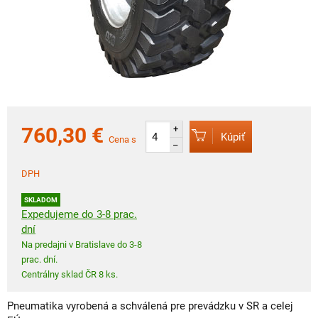
760,30 €
+
Kúpiť
Cena s
–
DPH
SKLADOM
Expedujeme do 3-8 prac.
dní
Na predajni v Bratislave do 3-8
prac. dní.
Centrálny sklad ČR 8 ks.
Pneumatika vyrobená a schválená pre prevádzku v SR a celej