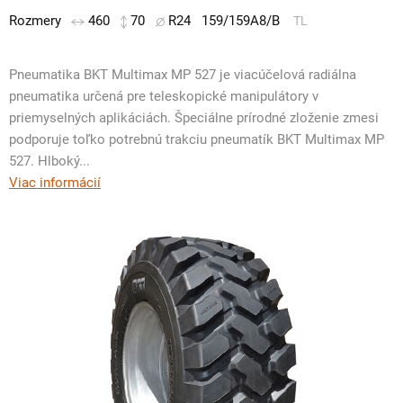
Rozmery
460
70
R24
159/159A8/B
TL
Pneumatika BKT Multimax MP 527 je viacúčelová radiálna
pneumatika určená pre teleskopické manipulátory v
priemyselných aplikáciách. Špeciálne prírodné zloženie zmesi
podporuje toľko potrebnú trakciu pneumatík BKT Multimax MP
527. Hlboký...
Viac informácií