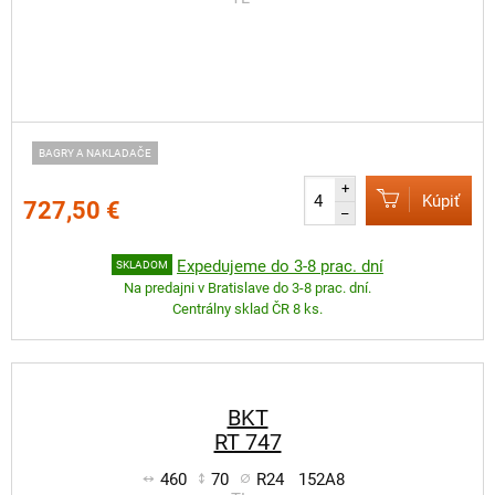
BAGRY A NAKLADAČE
+
Kúpiť
727,50 €
–
Expedujeme do 3-8 prac. dní
SKLADOM
Na predajni v Bratislave do 3-8 prac. dní.
Centrálny sklad ČR 8 ks.
BKT
RT 747
460
70
R24
152A8