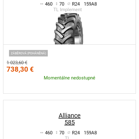
460
70
R24
159A8
TL Implement
ZÁBĚROVÁ (POHÁNĚNÁ)
1 023,60 €
738,30 €
Momentálne nedostupné
Alliance
585
460
70
R24
159A8
TL