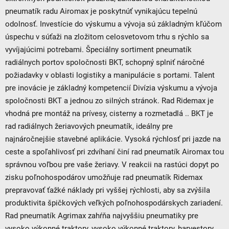
pneumatík radu Airomax je poskytnúť vynikajúcu tepelnú
odolnosť. Investície do výskumu a vývoja sú základným kľúčom
úspechu v súťaži na zložitom celosvetovom trhu s rýchlo sa
vyvíjajúcimi potrebami. Špeciálny sortiment pneumatík
radiálnych portov spoločnosti BKT, schopný splniť náročné
požiadavky v oblasti logistiky a manipulácie s portami. Talent
pre inovácie je základný kompetencií Divízia výskumu a vývoja
spoločnosti BKT a jednou zo silných stránok. Rad Ridemax je
vhodná pre montáž na prívesy, cisterny a rozmetadlá .. BKT je
rad radiálnych žeriavových pneumatík, ideálny pre
najnáročnejšie stavebné aplikácie. Vysoká rýchlosť pri jazde na
ceste a spoľahlivosť pri zdvíhaní činí rad pneumatík Airomax tou
správnou voľbou pre vaše žeriavy. V reakcii na rastúci dopyt po
zisku poľnohospodárov umožňuje rad pneumatík Ridemax
prepravovať ťažké náklady pri vyššej rýchlosti, aby sa zvýšila
produktivita špičkových veľkých poľnohospodárskych zariadení.
Rad pneumatík Agrimax zahŕňa najvyššiu pneumatiky pre
vysoko výkonné traktory, vysoko výkonné traktory, harvestory,