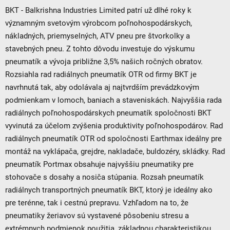
BKT - Balkrishna Industries Limited patrí už dlhé roky k
významným svetovým výrobcom poľnohospodárskych,
nákladných, priemyselných, ATV pneu pre štvorkolky a
stavebných pneu. Z tohto dôvodu investuje do výskumu
pneumatík a vývoja približne 3,5% našich ročných obratov.
Rozsiahla rad radiálnych pneumatík OTR od firmy BKT je
navrhnutá tak, aby odolávala aj najtvrdším prevádzkovým
podmienkam v lomoch, baniach a staveniskách. Najvyššia rada
radiálnych poľnohospodárskych pneumatík spoločnosti BKT
vyvinutá za účelom zvýšenia produktivity poľnohospodárov. Rad
radiálnych pneumatík OTR od spoločnosti Earthmax ideálny pre
montáž na vyklápača, grejdre, nakladače, buldozéry, skládky. Rad
pneumatík Portmax obsahuje najvyššiu pneumatiky pre
stohovače s dosahy a nosiča stúpania. Rozsah pneumatík
radiálnych transportných pneumatík BKT, ktorý je ideálny ako
pre terénne, tak i cestnú prepravu. Vzhľadom na to, že
pneumatiky žeriavov sú vystavené pôsobeniu stresu a
extrémnych podmienok použitia, základnou charakteristikou