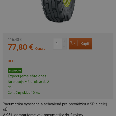
116,40 €
+
Kúpiť
77,80 €
–
Cena s
DPH
SKLADOM
Expedujeme ešte dnes
Na predajni v Bratislave do 2
dní.
Centrálny sklad 10 ks.
Pneumatika vyrobená a schválená pre prevádzku v SR a celej
EÚ.
V 95% garantujeme vek pneumatiky do 2 rokov.