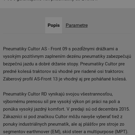
Popis
Parametre
Pneumatiky Cultor AS - Front 09 s pozdĺžnymi drážkami a
vysokým pozitívnym zaplnením dezénu pneumatiky zabezpečujú
bezpečnú jazdu a dobré držanie stopy. Pneumatiky Cultor pre
predné kolesá traktorov sú vhodné pre riadené osi traktorov.
Záberový profil AS-Front 13 je vhodný aj pre poháňané kolesá.
Pneumatiky Cultor RD vynikajú svojou všestrannosťou,
výbornému prenosu síl pre vysoký výkon pri práci na poli a
ponúka vysoký jazdný komfort. V predaji sú od decembra 2015.
Zákazníci si pod značkou Cultor môžu navyše vyberať tiež z
ponuky industriálnych pneumatík, ale aj plášťov pre stroje zo
segmentov earthmover (EM), skid steer a multipurpose (MPT).