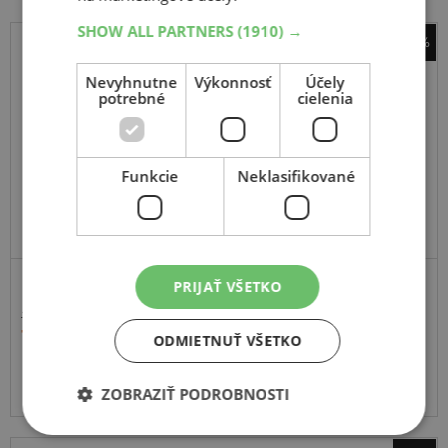
SHOW ALL PARTNERS
(1910) →
-33%
Cultor
Nevyhnutne
Výkonnosť
Účely
AS - Front 06
potrebné
cielenia
6.0
-
-16
TT
Funkcie
Neklasifikované
PRIJAŤ VŠETKO
TRAKTOROVÉ PŘEDNÍ
110,40 €
74,10 €
ODMIETNUŤ VŠETKO
Momentálne nedostupné
ZOBRAZIŤ PODROBNOSTI