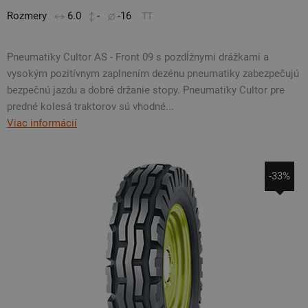
Rozmery
6.0
-
-16
TT
Pneumatiky Cultor AS - Front 09 s pozdĺžnymi drážkami a
vysokým pozitívnym zaplnením dezénu pneumatiky zabezpečujú
bezpečnú jazdu a dobré držanie stopy. Pneumatiky Cultor pre
predné kolesá traktorov sú vhodné...
Viac informácií
-33%