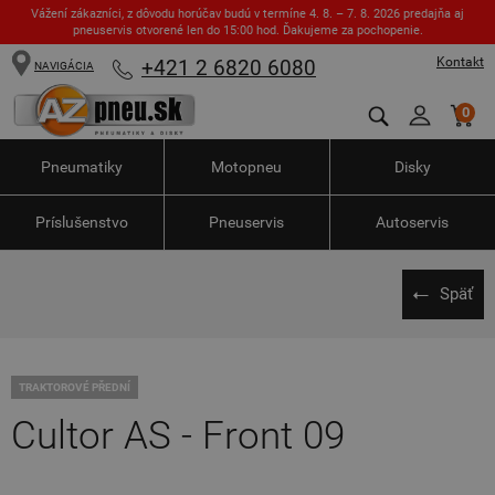
Vážení zákazníci, z dôvodu horúčav budú v termíne 4. 8. – 7. 8. 2026 predajňa aj
pneuservis otvorené len do 15:00 hod. Ďakujeme za pochopenie.
Kontakt
+421 2 6820 6080
NAVIGÁCIA
0
Pneumatiky
Motopneu
Disky
Príslušenstvo
Pneuservis
Autoservis
Späť
TRAKTOROVÉ PŘEDNÍ
Cultor AS - Front 09