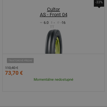
-33%
Cultor
AS - Front 04
6.0
-
-16
TT
TRAKTOROVÉ PŘEDNÍ
110,40 €
73,70 €
Momentálne nedostupné