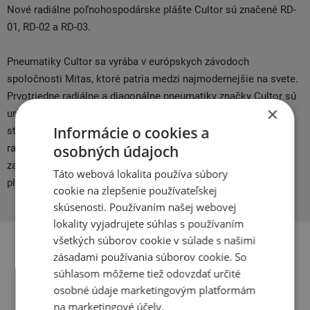
Nové radiálne poľnohospodárske plášte Cultor sú značené RD-
01, RD-02 a RD-03.
Pneumatiky Cultor sa vyrába v európskych závodoch
spoločnosti Mitas, ktoré patria medzi najmodernejšie na svete.
Prvotriedne radiálne a diagonálne pneumatiky značky Cultor sú
×
určené predovšetkým pre traktory a ďalšie poľnohospodárske
Informácie o cookies a
stroje. Pod značkou Cultor RD zákazníci získajú kvalitné
radiálne poľnohospodárske pneumatiky s atraktívnou cenou a
osobných údajoch
zaujmú tak farmára, ktorí hľadajú alternatívu k prémiovým
Táto webová lokalita používa súbory
plášťov.
cookie na zlepšenie používateľskej
skúsenosti. Používaním našej webovej
lokality vyjadrujete súhlas s používaním
všetkých súborov cookie v súlade s našimi
zásadami používania súborov cookie. So
Súvisiace produkty
súhlasom môžeme tiež odovzdať určité
osobné údaje marketingovým platformám
na marketingové účely.