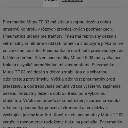
Pneumatika Mitas TF-03 má vďaka svojmu dezénu dobrú
smerovú kontrolu v rôznych prevádzkových podmienkach.
Pneumatika určená pre traktory. Pneu má rebrovaný dezén s
veľmi silnými rebrami v oblasti ramien a s bočnými prvkami pre
univerzálne použitie. Pneumatika je navrhnutá predovšetkým do
ťažšieho terénu. Dezén pneumatiky Mitas TF-03 má vynikajúcu
trakciu a vyniká samočistiacimi vlastnosťami. Pneumatika
Mitas TF-03 má dezén s dobrou stabilitou a s výbornou
odolnosťou proti šmyku. Vyššia odolnosť pneumatiky proti
prerazeniu a opotrebovania behúňa vďaka vyššiemu zaplnenia
dezénu. Robustný dezén s dobrou trakciou a výbornou
stabilitou. Vďaka celooceľové konštrukcii je zaručená vysoká
odolnosť pneumatiky, priaznivá ekonomika prevádzky a
vynikajúci jazdný komfort. Konštrukcia pneumatiky Mitas TF-03
zaručuje rovnomerné rozloženie tlaku na podložie. Pneumatiky