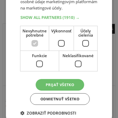
osobné údaje marketingovým platformám
Súvisiace produkty
na marketingové účely.
SHOW ALL PARTNERS
(1910) →
-30%
Nevyhnutne
Výkonnosť
Účely
potrebné
cielenia
Cultor
AS - Front 08
6.50
-16
Funkcie
Neklasifikované
TT, 8PR
PRIJAŤ VŠETKO
TRAKTOROVÁ
ODMIETNUŤ VŠETKO
132,00 €
92,20 €
ZOBRAZIŤ PODROBNOSTI
Momentálne nedostupné