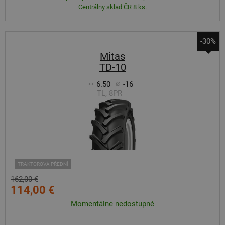
Centrálny sklad ČR 8 ks.
-30%
Mitas
TD-10
6.50
-16
TL, 8PR
TRAKTOROVÁ PŘEDNÍ
162,00 €
114,00 €
Momentálne nedostupné