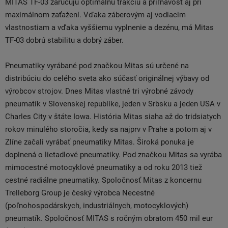
MITAS TF-03 zaručujú optimálnu trakciu a priľnavosť aj pri
maximálnom zaťažení. Vďaka záberovým aj vodiacim
vlastnostiam a vďaka vyššiemu vyplnenie a dezénu, má Mitas
TF-03 dobrú stabilitu a dobrý záber.
Pneumatiky vyrábané pod značkou Mitas sú určené na
distribúciu do celého sveta ako súčasť originálnej výbavy od
výrobcov strojov. Dnes Mitas vlastné tri výrobné závody
pneumatík v Slovenskej republike, jeden v Srbsku a jeden USA v
Charles City v štáte Iowa. História Mitas siaha až do tridsiatych
rokov minulého storočia, kedy sa najprv v Prahe a potom aj v
Zlíne začali vyrábať pneumatiky Mitas. Široká ponuka je
doplnená o lietadlové pneumatiky. Pod značkou Mitas sa vyrába
mimocestné motocyklové pneumatiky a od roku 2013 tiež
cestné radiálne pneumatiky. Spoločnosť Mitas z koncernu
Trelleborg Group je český výrobca Necestné
(poľnohospodárskych, industriálnych, motocyklových)
pneumatík. Spoločnosť MITAS s ročným obratom 450 mil eur