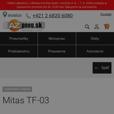
Vážení zákazníci, z dôvodu horúčav budú v termíne 4. 8. – 7. 8. 2026 predajňa aj
pneuservis otvorené len do 15:00 hod. Ďakujeme za pochopenie.
Kontakt
+421 2 6820 6080
NAVIGÁCIA
0
Pneumatiky
Motopneu
Disky
Príslušenstvo
Pneuservis
Autoservis
Späť
TRAKTOROVÁ PŘEDNÍ
Mitas TF-03