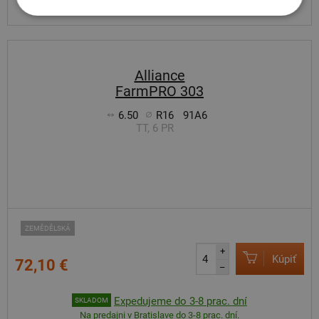
Alliance
FarmPRO 303
6.50
R16
91A6
TT, 6 PR
ZEMĚDĚLSKÁ
+
Kúpiť
72,10 €
–
Expedujeme do 3-8 prac. dní
SKLADOM
Na predajni v Bratislave do 3-8 prac. dní.