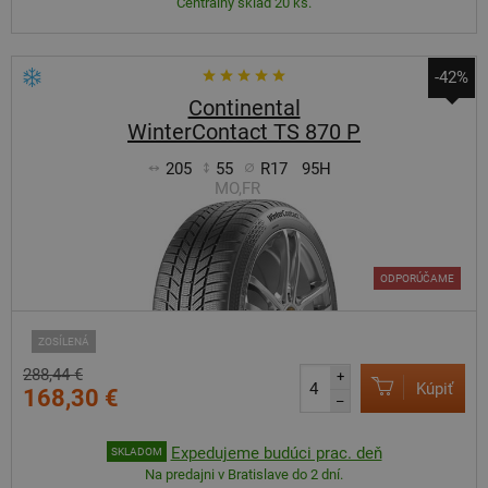
Centrálny sklad 20 ks.
-42%
Continental
WinterContact TS 870 P
205
55
R17
95H
MO,FR
ODPORÚČAME
ZOSÍLENÁ
288,44 €
+
Kúpiť
168,30 €
–
Expedujeme budúci prac. deň
SKLADOM
Na predajni v Bratislave do 2 dní.