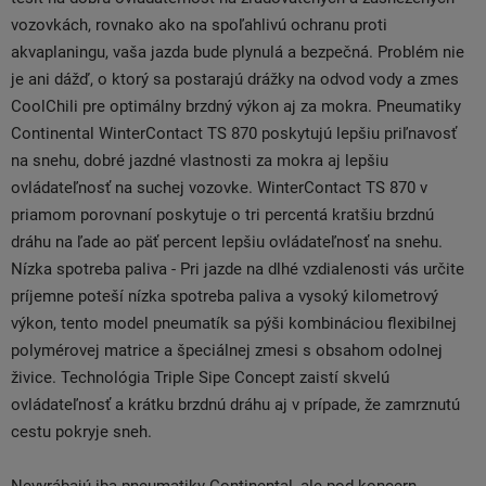
vozovkách, rovnako ako na spoľahlivú ochranu proti
akvaplaningu, vaša jazda bude plynulá a bezpečná. Problém nie
je ani dážď, o ktorý sa postarajú drážky na odvod vody a zmes
CoolChili pre optimálny brzdný výkon aj za mokra. Pneumatiky
Continental WinterContact TS 870 poskytujú lepšiu priľnavosť
na snehu, dobré jazdné vlastnosti za mokra aj lepšiu
ovládateľnosť na suchej vozovke. WinterContact TS 870 v
priamom porovnaní poskytuje o tri percentá kratšiu brzdnú
dráhu na ľade ao päť percent lepšiu ovládateľnosť na snehu.
Nízka spotreba paliva - Pri jazde na dlhé vzdialenosti vás určite
príjemne poteší nízka spotreba paliva a vysoký kilometrový
výkon, tento model pneumatík sa pýši kombináciou flexibilnej
polymérovej matrice a špeciálnej zmesi s obsahom odolnej
živice. Technológia Triple Sipe Concept zaistí skvelú
ovládateľnosť a krátku brzdnú dráhu aj v prípade, že zamrznutú
cestu pokryje sneh.