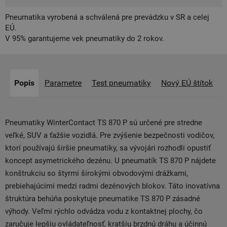
Pneumatika vyrobená a schválená pre prevádzku v SR a celej
EÚ.
V 95% garantujeme vek pneumatiky do 2 rokov.
Popis
Parametre
Test pneumatiky
Nový EÚ štítok
Pneumatiky WinterContact TS 870 P sú určené pre stredne
veľké, SUV a ťažšie vozidlá. Pre zvýšenie bezpečnosti vodičov,
ktorí používajú širšie pneumatiky, sa vývojári rozhodli opustiť
koncept asymetrického dezénu. U pneumatík TS 870 P nájdete
konštrukciu so štyrmi širokými obvodovými drážkami,
prebiehajúcimi medzi radmi dezénových blokov. Táto inovatívna
štruktúra behúňa poskytuje pneumatike TS 870 P zásadné
výhody. Veľmi rýchlo odvádza vodu z kontaktnej plochy, čo
zaručuje lepšiu ovládateľnosť, kratšiu brzdnú dráhu a účinnú