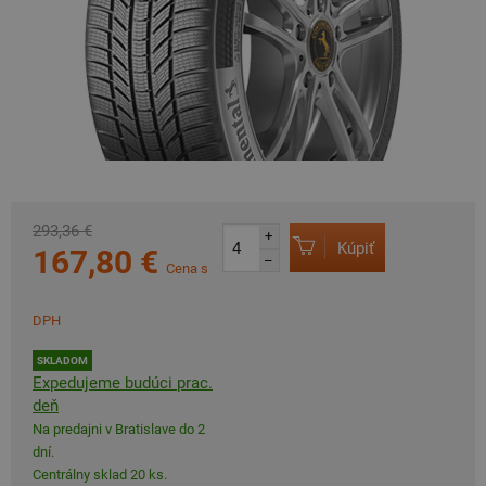
293,36 €
+
Kúpiť
167,80 €
–
Cena s
DPH
SKLADOM
Expedujeme budúci prac.
deň
Na predajni v Bratislave do 2
dní.
Centrálny sklad 20 ks.