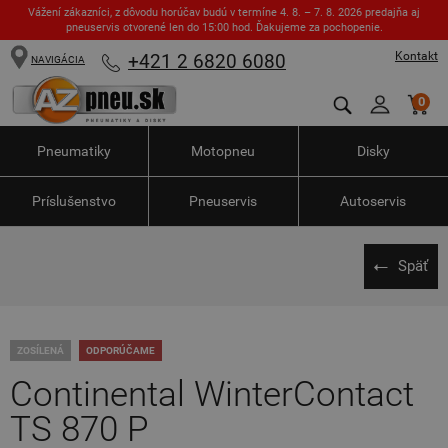
Vážení zákazníci, z dôvodu horúčav budú v termíne 4. 8. – 7. 8. 2026 predajňa aj
pneuservis otvorené len do 15:00 hod. Ďakujeme za pochopenie.
Kontakt
+421 2 6820 6080
NAVIGÁCIA
0
Pneumatiky
Motopneu
Disky
Príslušenstvo
Pneuservis
Autoservis
Späť
ZOSÍLENÁ
ODPORÚČAME
Continental WinterContact
TS 870 P