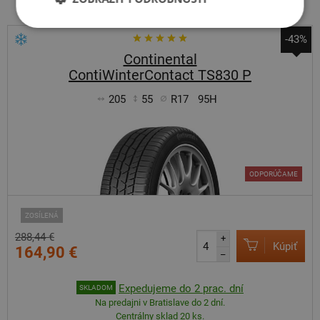
-43%
Continental
ContiWinterContact TS830 P
205
55
R17
95H
ODPORÚČAME
ZOSÍLENÁ
288,44 €
+
Kúpiť
164,90 €
–
Expedujeme do 2 prac. dní
SKLADOM
Na predajni v Bratislave do 2 dní.
Centrálny sklad 20 ks.