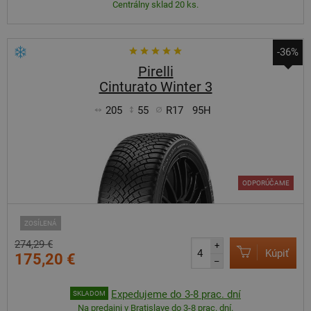
Centrálny sklad 20 ks.
-36%
Pirelli
Cinturato Winter 3
205
55
R17
95H
ODPORÚČAME
ZOSÍLENÁ
274,29 €
+
Kúpiť
175,20 €
–
Expedujeme do 3-8 prac. dní
SKLADOM
Na predajni v Bratislave do 3-8 prac. dní.