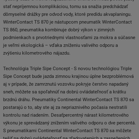
stať nepríjemnou komplikáciou, tomu sa snažia predchádzať
dômyselné drážky pre odvod vody, ktoré predídu akvaplaningu.
WinterContact TS 870 je nástupcom pneumatík WinterContact
TS 860, pneumatika kombinuje dobrý výkon v zimných
podmienkach s prvotriednymi vlastnosťami za mokra a súčasne
je veľmi ekologická – vďaka zníženiu valivého odporu a
zvýšeniu kilometrového nájazdu.
Technológia Triple Sipe Concept - S novou technológiou Triple
Sipe Concept bude jazda zimnou krajinou úplne bezproblémová
aj v prípade, že zamrznutú vozovku pokryje čerstvo napadaný
sneh, môžete sa spoľahnúť na dobrú ovládateľnosť a krátku
brzdnú dráhu. Pneumatiky Continental WinterContact TS 870 sa
postarajú o to, aby ste aj za nepriaznivého počasia nestratili
kontrolu nad riadením. Desaťpercentný nárast kilometrového
výkonu je sprevádzaný znížením valivého odporu o dve percentá.
S pneumatikami Continental WinterContact TS 870 sa môžete
tešiť na dobrú ovládateľnosť na zľadovatených a zasnežených