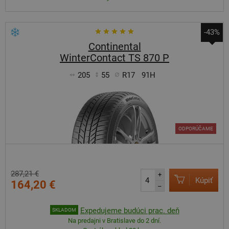
-43%
Continental
WinterContact TS 870 P
205
55
R17
91H
ODPORÚČAME
287,21 €
+
Kúpiť
164,20 €
–
Expedujeme budúci prac. deň
SKLADOM
Na predajni v Bratislave do 2 dní.