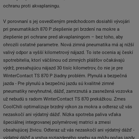
ochranu proti akvaplaningu.
V porovnaní s jej osvedčeným predchodcom dosiahli vývojári
pri pneumatikách 870 P zlepšenie pri brzdení na mokre a
zlepšenie pri ochrane pred akvaplaningom – bez toho, aby
ohrozili ostatné parametre. Nová zimná pneumatika má aj nižší
valivý odpor a vyšší kilometrový nájazd. To iste ocenia aj českí
spotrebitelia, ktorí väčšinou od zimných plášťov očakávajú
výdrž, presahujúcu nájazd 30 tisíc kilometrov, čo nie je pre
WinterContact TS 870 P žiadny problém. Plynulá a bezpečná
jazda - Pre plynulú a bezpečnú jazdu sú kvalitné zimné
pneumatiky nevyhnutné, dážď, zamrznutá a zasnežená vozovka
už nebudú s radom WinterContact TS 870 prekážkou. Zmes
CoolChili optimalizuje brzdný výkon za mokra a odteraz už vás
nezaskočí ani výdatný dážď. Nízka spotreba paliva vďaka
špeciálnej integrovanej polymérovej matrici a zmesi
obsahujúcej živicu. Odteraz už vás nezaskočí ani výdatný dážď -
výdatný dážď a vrstva rozjazdeného snehu sa môžu počas jazdy