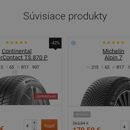
Súvisiace produkty
-42%
Continental
Michelin
rContact TS 870 P
Alpin 7
15
65
R17
99T
215
65
R17
FR
ODPORÚČAME
ZOSÍLENÁ
+
263,84 €
Kúpiť
 €
–