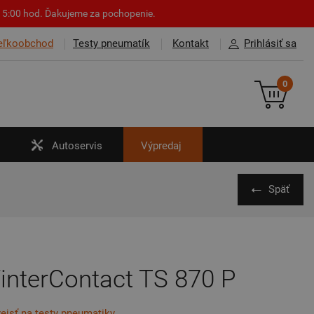
o 15:00 hod. Ďakujeme za pochopenie.
eľkoobchod
Testy pneumatík
Kontakt
Prihlásiť sa
0
Autoservis
Výpredaj
Späť
interContact TS 870 P
rejsť na testy pneumatiky