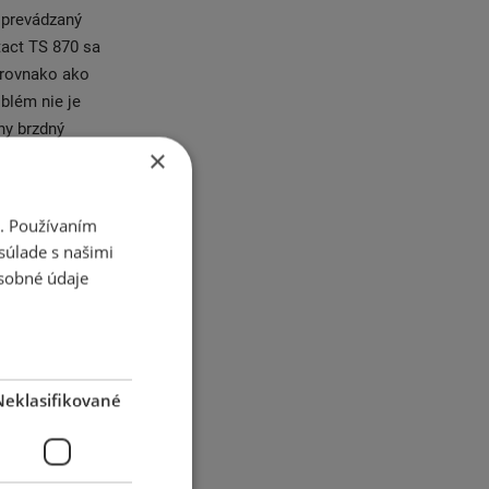
sprevádzaný
tact TS 870 sa
 rovnako ako
blém nie je
ny brzdný
×
 priľnavosť na
e.
ú dráhu na
i. Používaním
de na dlhé
súlade s našimi
 výkon, tento
sobné údaje
j zmesi s
osť a krátku
Neklasifikované
 Barum,
osť v mnohých
sokou kvalitou,
sť Continental