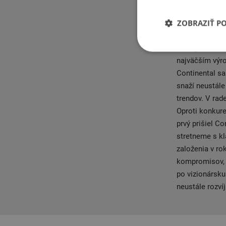
bola založená 
ZOBRAZIŤ P
podkovy a tiež
výrobe bola pr
sa napríklad n
najväčším výr
Continental s
snaží neustále
trendov. V rad
Oproti konkure
prvý prišiel C
stretneme s kl
založenia v ro
kompromisov, 
po vizionársku
neustále rozví