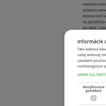
nestratili kon
znížením vali
môžete tešiť 
na spoľahlivú 
ani dážď, o kt
výkon aj za mo
snehu, dobré j
Informácie 
WinterContact 
Táto webová lokal
ľade ao päť pe
našej webovej lok
vzdialenosti v
zásadami používa
model pneumatí
marketingovým p
obsahom odolne
SHOW ALL PAR
brzdnú dráhu a
Nevyhnutne
Nevyrábajú iba
potrebné
General Tire, 
ohľadoch udáva
ale aj cenou. 