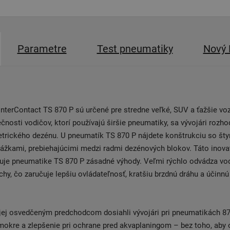
Parametre
Test pneumatiky
Nový 
terContact TS 870 P sú určené pre stredne veľké, SUV a ťažšie voz
čnosti vodičov, ktorí používajú širšie pneumatiky, sa vývojári rozhod
trického dezénu. U pneumatík TS 870 P nájdete konštrukciu so šty
žkami, prebiehajúcimi medzi radmi dezénových blokov. Táto inovat
uje pneumatike TS 870 P zásadné výhody. Veľmi rýchlo odvádza vo
chy, čo zaručuje lepšiu ovládateľnosť, kratšiu brzdnú dráhu a účinnú
jej osvedčeným predchodcom dosiahli vývojári pri pneumatikách 87
 mokre a zlepšenie pri ochrane pred akvaplaningom – bez toho, aby o