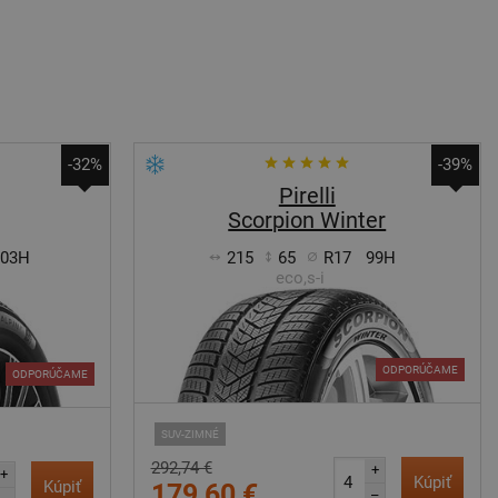
-32%
-39%
Pirelli
Scorpion Winter
103H
215
65
R17
99H
eco,s-i
ODPORÚČAME
ODPORÚČAME
SUV-ZIMNÉ
292,74 €
+
+
Kúpiť
Kúpiť
179,60 €
–