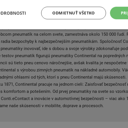
už v roku 1871 v Hanoveri, vtedy sa spoločnosť zameriavala na výro
ODROBNOSTI
ODMIETNUŤ VŠETKO
PRI
 celogumové obruče pre povozy, neskôr vyrábala pneumatiky na kol
vá na svete. Patrí k popredným dodávateľom automobilového priemy
a projektoch Formule 1. V súčasnej dobe je spoločnosť Continenta
obcom pneumatík na celom svete, zamestnáva okolo 150 000 ľudí.
a radia bezpochyby k najbezpečnejším pneumatikám. Spoločnosť Co
 pneumatiky inovovať, ide s dobou a svoje výrobky zdokonaľuje pod
e testov pneumatík figurujú pneumatiky Continental na popredných 
ncii sú tieto pneu cenovo náročnejšie, avšak kvalita je nespočetne
ontinental s výrobou zimných pneumatík na nákladné automobily. Vä
adnými ohlasmi od tých, ktorí s pneu Continental majú skúsenosti.
ku 1871, Continental pracuje na jednom cieli: Zaisťovať bezpečnosť
s komfortom a potešením. Od prvej pneumatiky na svete so vzork
 Conti.eContact a inovácie v automotívnej bezpečnosti – viac ako 
jame naše skúsenosti v mobilite, doprave a procesoch.