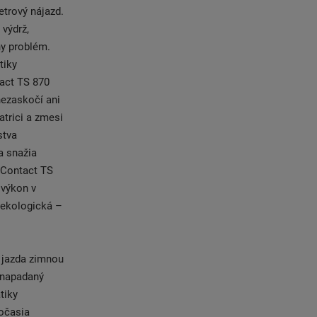
etrový nájazd.
 výdrž,
ny problém.
tiky
act TS 870
nezaskočí ani
atrici a zmesi
stva
a snažia
rContact TS
 výkon v
 ekologická –
e jazda zimnou
 napadaný
tiky
počasia