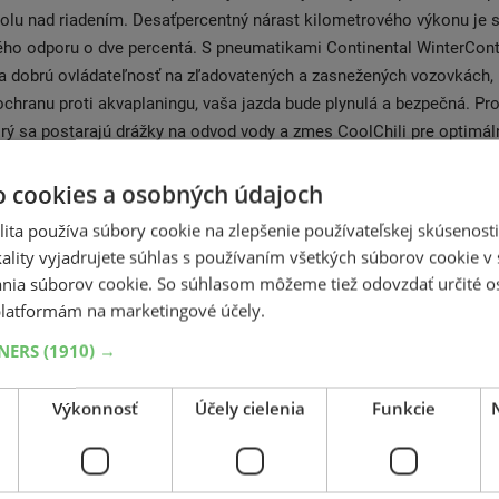
trolu nad riadením. Desaťpercentný nárast kilometrového výkonu je 
vého odporu o dve percentá. S pneumatikami Continental WinterCon
na dobrú ovládateľnosť na zľadovatených a zasnežených vozovkách,
ochranu proti akvaplaningu, vaša jazda bude plynulá a bezpečná. Pro
orý sa postarajú drážky na odvod vody a zmes CoolChili pre optimál
kra. Pneumatiky Continental WinterContact TS 870 poskytujú lepšiu
azdné vlastnosti za mokra aj lepšiu ovládateľnosť na suchej vozovk
o cookies a osobných údajoch
TS 870 v priamom porovnaní poskytuje o tri percentá kratšiu brzdn
ita používa súbory cookie na zlepšenie používateľskej skúsenost
rcent lepšiu ovládateľnosť na snehu. Nízka spotreba paliva - Pri jaz
ality vyjadrujete súhlas s používaním všetkých súborov cookie v 
ás určite príjemne poteší nízka spotreba paliva a vysoký kilometrový
nia súborov cookie. So súhlasom môžeme tiež odovzdať určité o
k sa pýši kombináciou flexibilnej polymérovej matrice a špeciálne
latformám na marketingové účely.
j živice. Technológia Triple Sipe Concept zaistí skvelú ovládateľn
TNERS
(1910) →
j v prípade, že zamrznutú cestu pokryje sneh.
Výkonnosť
Účely cielenia
Funkcie
 pneumatiky Continental, ale pod koncern spadajú aj značky ako je
Uniroyal, Dunlop, Matador atď. Čo sa týka pneumatík, táto spoločn
la smer a zaistila si výhradné postavenie na trhu. Vyznačujú sa vy
V roku 1934 si nechala patentovať bezdušovú pneumatiku. Spoločno