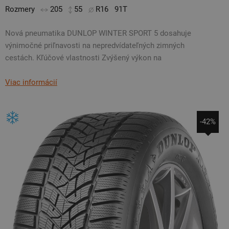
Rozmery
205
55
R16
91T
Nová pneumatika DUNLOP WINTER SPORT 5 dosahuje
výnimočné priľnavosti na nepredvídateľných zimných
cestách. Kľúčové vlastnosti Zvýšený výkon na
Viac informácií
-42%