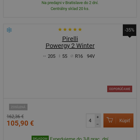
Na predajni v Bratislave do 2 dní.
Centrálny sklad 20 ks.
-35%
Pirelli
Powergy 2 Winter
205
55
R16
94V
ODPORÚČAME
ZOSÍLENÁ
162,36 €
+
Kúpiť
105,90 €
–
Expedujeme do 3-8 prac. dní
SKLADOM