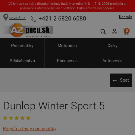
Vážení zákazníci, z dôvodu horúčav budú v termíne 4. 8. – 7. 8. 2026 predajňa aj
pneuservis otvorené len do 15:00 hod. Ďakujeme za pochopenie.
Kontakt
+421 2 6820 6080
NAVIGÁCIA
0
Pneumatiky
Motopneu
Disky
Príslušenstvo
Pneuservis
Autoservis
Späť
Dunlop Winter Sport 5
Prejsť na testy pneumatiky