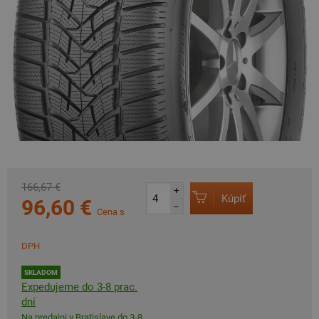
166,67 €
+
Kúpiť
96,60 €
–
Cena s
DPH
SKLADOM
Expedujeme do 3-8 prac.
dní
Na predajni v Bratislave do 3-8