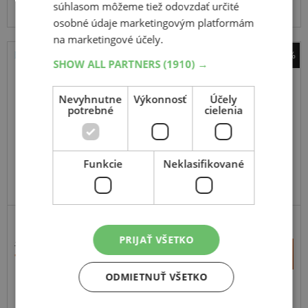
súhlasom môžeme tiež odovzdať určité
Centrálny sklad 20 ks.
osobné údaje marketingovým platformám
na marketingové účely.
-41%
SHOW ALL PARTNERS
(1910) →
Matador
MP93 Nordicca
Nevyhnutne
Výkonnosť
Účely
potrebné
cielenia
205
55
R16
94V
Funkcie
Neklasifikované
ODPORÚČAME
ZOSÍLENÁ
PRIJAŤ VŠETKO
127,31 €
+
Kúpiť
74,70 €
–
ODMIETNUŤ VŠETKO
Expedujeme budúci prac. deň
SKLADOM