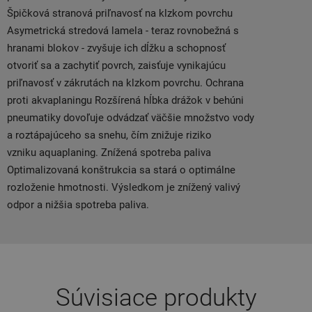
Špičková stranová priľnavosť na klzkom povrchu
Asymetrická stredová lamela - teraz rovnobežná s
hranami blokov - zvyšuje ich dĺžku a schopnosť
otvoriť sa a zachytiť povrch, zaisťuje vynikajúcu
priľnavosť v zákrutách na klzkom povrchu. Ochrana
proti akvaplaningu Rozšírená hĺbka drážok v behúni
pneumatiky dovoľuje odvádzať väčšie množstvo vody
a roztápajúceho sa snehu, čím znižuje riziko
vzniku aquaplaning. Znížená spotreba paliva
Optimalizovaná konštrukcia sa stará o optimálne
rozloženie hmotnosti. Výsledkom je znížený valivý
odpor a nižšia spotreba paliva.
Súvisiace produkty