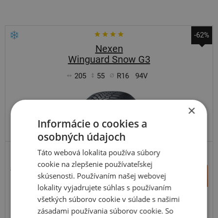
-62%
Nexen
Winguard Snow G3
205
55
R16
94V
×
Informácie o cookies a
ODPORÚČAME
PRÉMIOVÁ KVALITA
osobných údajoch
Táto webová lokalita používa súbory
ZOSÍLENÁ
cookie na zlepšenie používateľskej
221,40 €
+
skúsenosti. Používaním našej webovej
Kúpiť
83,50 €
–
lokality vyjadrujete súhlas s používaním
všetkých súborov cookie v súlade s našimi
Expedujeme budúci prac. deň
SKLADOM
zásadami používania súborov cookie. So
Na predajni v Bratislave 20 ks.