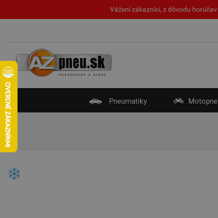
Vážení zákazníci, z dôvodu horúčav 
Pneumatiky
Motopne