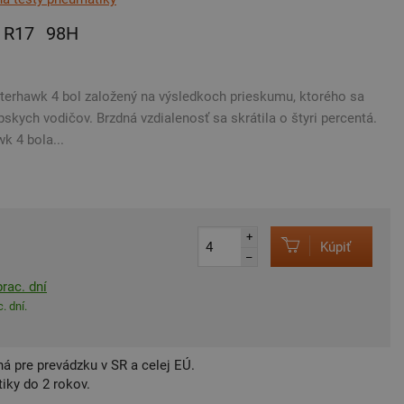
R17
98H
terhawk 4 bol založený na výsledkoch prieskumu, ktorého sa
skych vodičov. Brzdná vzdialenosť sa skrátila o štyri percentá.
k 4 bola...
+
Kúpiť
–
rac. dní
. dní.
á pre prevádzku v SR a celej EÚ.
iky do 2 rokov.