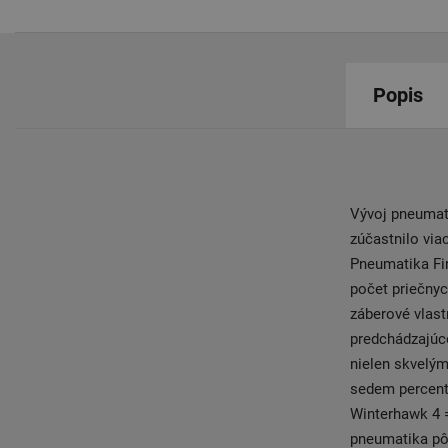
Popis
Vývoj pneumat
zúčastnilo via
Pneumatika Fir
počet priečnyc
záberové vlast
predchádzajúc
nielen skvelým
sedem percent
Winterhawk 4 =
pneumatika pô