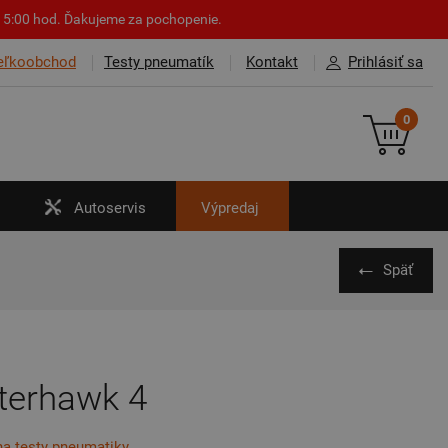
o 15:00 hod. Ďakujeme za pochopenie.
eľkoobchod
Testy pneumatík
Kontakt
Prihlásiť sa
0
Autoservis
Výpredaj
Späť
terhawk 4
na testy pneumatiky