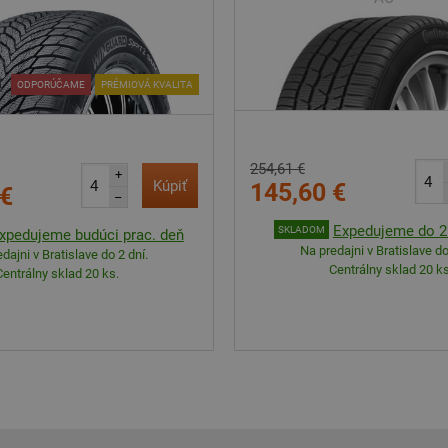
ODPORÚČAME
PRÉMIOVÁ KVALITA
254,61 €
+
Kúpiť
145,60 €
 €
–
Expedujeme do 2 
SKLADOM
xpedujeme budúci prac. deň
Na predajni v Bratislave do
dajni v Bratislave do 2 dní.
Centrálny sklad 20 ks
Centrálny sklad 20 ks.