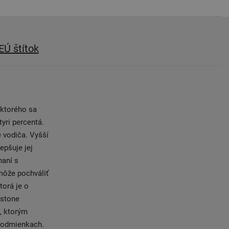
EÚ štítok
 ktorého sa
yri percentá.
 vodiča. Vyšší
epšuje jej
naní s
môže pochváliť
torá je o
estone
, ktorým
 podmienkach.