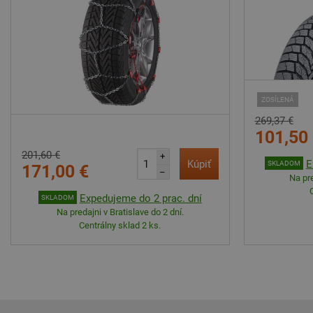
ZOSÍLENÁ
269,37 €
101,50
201,60 €
+
Kúpiť
E
SKLADOM
171,00 €
–
Na pre
Expedujeme do 2 prac. dní
SKLADOM
Na predajni v Bratislave do 2 dní.
Centrálny sklad 2 ks.