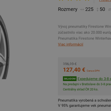
Rozmery
225
50
Vývoj pneumatiky Firestone Win
zúčastnilo viac ako 20.000 európ
Pneumatika Firestone Winterhaw
Viac informácií
196,19 €
127,40 €
Cena s DPH
Expedujeme do 3-8 p
SKLADOM
Na predajni v Bratislave do 3-8 prac
Centrálny sklad ČR 20 ks.
Pneumatika vyrobená a schválen
V 95% garantujeme vek pneumat