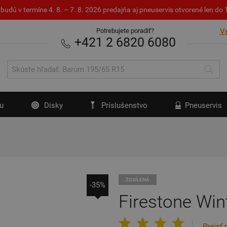
budú v termíne 4. 8. – 7. 8. 2026 predajňa aj pneuservis otvorené len d
Potrebujete poradiť?
V
+421 2 6820 6080
u
Disky
Príslušenstvo
Pneuservis
ZOSÍLENÁ
-35%
Firestone Win
Prejsť 