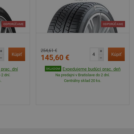
ODPORÚČAME
ODPORÚČAME
254,61 €
+
+
Kúpiť
Kúpiť
145,60 €
–
–
prac. dní
Expedujeme budúci prac. deň
SKLADOM
 2 dní.
Na predajni v Bratislave do 2 dní.
.
Centrálny sklad 20 ks.