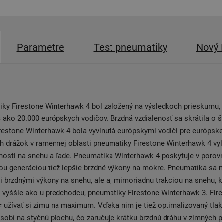
Parametre
Test pneumatiky
Nový 
iky Firestone Winterhawk 4 bol založený na výsledkoch prieskumu,
c ako 20.000 európskych vodičov. Brzdná vzdialenosť sa skrátila o št
estone Winterhawk 4 bola vyvinutá európskymi vodiči pre európske
h drážok v ramennej oblasti pneumatiky Firestone Winterhawk 4 vyl
nosti na snehu a ľade. Pneumatika Winterhawk 4 poskytuje v porov
ou generáciou tiež lepšie brzdné výkony na mokre. Pneumatika sa 
i brzdnými výkony na snehu, ale aj mimoriadnu trakciou na snehu, k
 vyššie ako u predchodcu, pneumatiky Firestone Winterhawk 3. Fir
 užívať si zimu na maximum. Vďaka nim je tiež optimalizovaný tlak
sobí na styčnú plochu, čo zaručuje krátku brzdnú dráhu v zimných