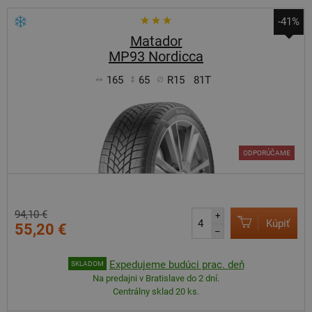
-41%
Matador
MP93 Nordicca
165
65
R15
81T
ODPORÚČAME
94,10 €
+
Kúpiť
55,20 €
–
Expedujeme budúci prac. deň
SKLADOM
Na predajni v Bratislave do 2 dní.
Centrálny sklad 20 ks.