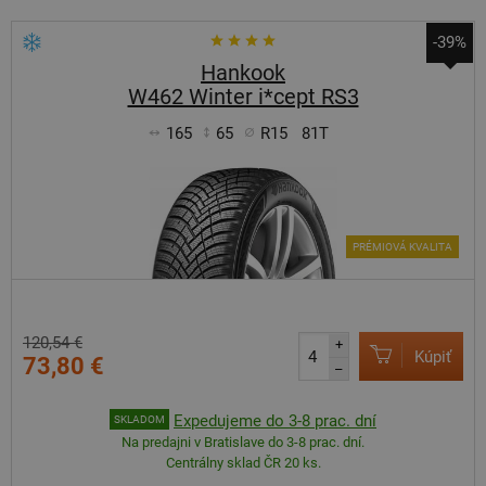
-39%
Hankook
W462 Winter i*cept RS3
165
65
R15
81T
PRÉMIOVÁ KVALITA
120,54 €
+
Kúpiť
73,80 €
–
Expedujeme do 3-8 prac. dní
SKLADOM
Na predajni v Bratislave do 3-8 prac. dní.
Centrálny sklad ČR 20 ks.