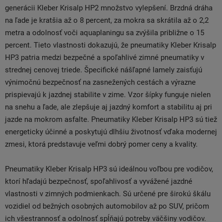
generácii Kleber Krisalp HP2 množstvo vylepšení. Brzdná dráha
na ľade je kratšia až o 8 percent, za mokra sa skrátila až o 2,2
metra a odolnosť voči aquaplaningu sa zvýšila približne o 15
percent. Tieto vlastnosti dokazujú, že pneumatiky Kleber Krisalp
HP3 patria medzi bezpečné a spoľahlivé zimné pneumatiky v
strednej cenovej triede. Špecifické nášľapné lamely zaisťujú
výnimočnú bezpečnosť na zasnežených cestách a výrazne
prispievajú k jazdnej stabilite v zime. Vzor šípky funguje nielen
na snehu a ľade, ale zlepšuje aj jazdný komfort a stabilitu aj pri
jazde na mokrom asfalte. Pneumatiky Kleber Krisalp HP3 sú tiež
energeticky účinné a poskytujú dlhšiu životnosť vďaka modernej
zmesi, ktorá predstavuje veľmi dobrý pomer ceny a kvality.
Pneumatiky Kleber Krisalp HP3 sú ideálnou voľbou pre vodičov,
ktorí hľadajú bezpečnosť, spoľahlivosť a vyvážené jazdné
vlastnosti v zimných podmienkach. Sú určené pre širokú škálu
vozidiel od bežných osobných automobilov až po SUV, pričom
ich všestrannosť a odolnosť spĺňajú potreby väčšiny vodičov.