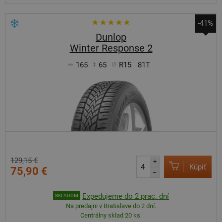
-41%
Dunlop
Winter Response 2
165
65
R15
81T
129,15 €
+
Kúpiť
75,90 €
–
Expedujeme do 2 prac. dní
SKLADOM
Na predajni v Bratislave do 2 dní.
Centrálny sklad 20 ks.