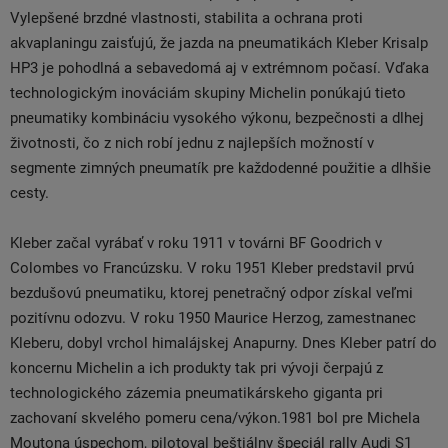
Vylepšené brzdné vlastnosti, stabilita a ochrana proti
akvaplaningu zaisťujú, že jazda na pneumatikách Kleber Krisalp
HP3 je pohodlná a sebavedomá aj v extrémnom počasí. Vďaka
technologickým inováciám skupiny Michelin ponúkajú tieto
pneumatiky kombináciu vysokého výkonu, bezpečnosti a dlhej
životnosti, čo z nich robí jednu z najlepších možností v
segmente zimných pneumatík pre každodenné použitie a dlhšie
cesty.
Kleber začal vyrábať v roku 1911 v továrni BF Goodrich v
Colombes vo Francúzsku. V roku 1951 Kleber predstavil prvú
bezdušovú pneumatiku, ktorej penetračný odpor získal veľmi
pozitívnu odozvu. V roku 1950 Maurice Herzog, zamestnanec
Kleberu, dobyl vrchol himalájskej Anapurny. Dnes Kleber patrí do
koncernu Michelin a ich produkty tak pri vývoji čerpajú z
technologického zázemia pneumatikárskeho giganta pri
zachovaní skvelého pomeru cena/výkon.1981 bol pre Michela
Moutona úspechom, pilotoval beštiálny špeciál rally Audi S1