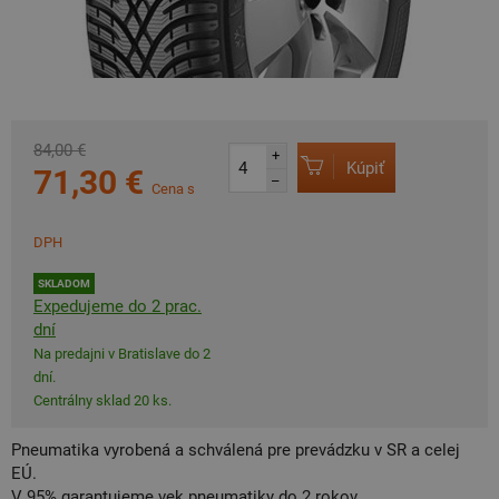
84,00 €
+
Kúpiť
71,30 €
–
Cena s
DPH
SKLADOM
Expedujeme do 2 prac.
dní
Na predajni v Bratislave do 2
dní.
Centrálny sklad 20 ks.
Pneumatika vyrobená a schválená pre prevádzku v SR a celej
EÚ.
V 95% garantujeme vek pneumatiky do 2 rokov.