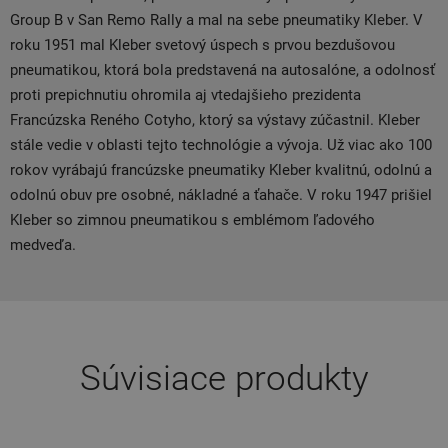
Group B v San Remo Rally a mal na sebe pneumatiky Kleber. V
roku 1951 mal Kleber svetový úspech s prvou bezdušovou
pneumatikou, ktorá bola predstavená na autosalóne, a odolnosť
proti prepichnutiu ohromila aj vtedajšieho prezidenta
Francúzska Reného Cotyho, ktorý sa výstavy zúčastnil. Kleber
stále vedie v oblasti tejto technológie a vývoja. Už viac ako 100
rokov vyrábajú francúzske pneumatiky Kleber kvalitnú, odolnú a
odolnú obuv pre osobné, nákladné a ťahače. V roku 1947 prišiel
Kleber so zimnou pneumatikou s emblémom ľadového
medveďa.
Súvisiace produkty