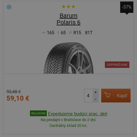
-37%
Barum
Polaris 6
165
65
R15
81T
ODPORÚČAME
93,48 €
+
Kúpiť
59,10 €
–
Expedujeme budúci prac. deň
SKLADOM
Na predajni v Bratislave do 2 dní.
Centrálny sklad 20 ks.