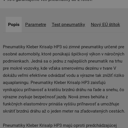
Popis
Parametre
Test pneumatiky
Nový EÚ štítok
Pneumatiky Kleber Krisalp HP3 sú zimné pneumatiky určené pre
osobné automobily, ktoré ponúkajú špičkový výkon v náročných
podmienkach. Jedná sa o jednu z najlepších pneumatík na trhu
pre mokré vozovky, kde vďaka smerovému dezénu v tvare V
dokážu veľmi efektívne odvádzať vodu a výrazne tak znížiť riziko
aquaplaningu. Pneumatiky Kleber Krisalp HP3 zaisťujú
vynikajúcu priľnavosť a kratšiu brzdnú dráhu na ľade a snehu, čo
výrazne zvyšuje bezpečnosť jazdy. Nová zmes behúňa z
funkčných elastomérov prináša vyššiu priľnavosť a umožňuje
skrátiť brzdnú dráhu až o jeden meter na zľadovatených cestách.
Pneumatiky Kleber Krisalp HP3 majú oproti predchádzajúcej