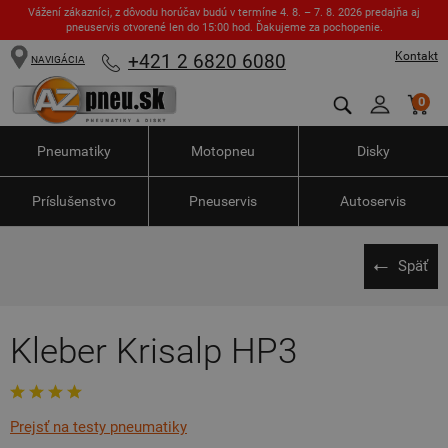
Vážení zákazníci, z dôvodu horúčav budú v termíne 4. 8. – 7. 8. 2026 predajňa aj
pneuservis otvorené len do 15:00 hod. Ďakujeme za pochopenie.
Kontakt
+421 2 6820 6080
NAVIGÁCIA
0
Pneumatiky
Motopneu
Disky
Príslušenstvo
Pneuservis
Autoservis
Späť
Kleber Krisalp HP3
Prejsť na testy pneumatiky