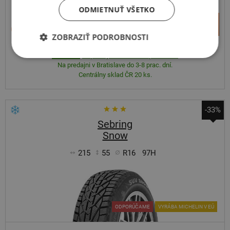
ODMIETNUŤ VŠETKO
+
Kúpiť
63,40 €
–
ZOBRAZIŤ PODROBNOSTI
Expedujeme do 3-8 prac. dní
SKLADOM
Na predajni v Bratislave do 3-8 prac. dní.
Centrálny sklad ČR 20 ks.
-33%
Sebring
Snow
215
55
R16
97H
ODPORÚČAME
VYRÁBA MICHELIN V EÚ