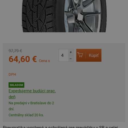
97,79 €
+
Kúpiť
64,60 €
–
Cena s
DPH
SKLADOM
Expedujeme budúci prac.
deň
Na predajni v Bratislave do 2
dní.
Centrálny sklad 20 ks.
Pneumatika vyrobená a schválená pre prevádzku v SR a celej