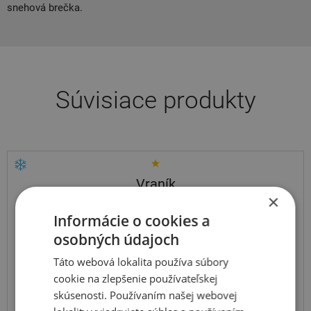
snehová brečka.
Súvisiace produkty
Vraník
×
HPL4 Green Diamond-protektor
Informácie o cookies a
215
55
R16
97H
osobných údajoch
Táto webová lokalita používa súbory
cookie na zlepšenie používateľskej
skúsenosti. Používaním našej webovej