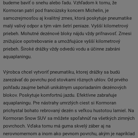
budeme baviť o snehu alebo ľadu. Vzhľadom k tomu, že
Kormoran patrí pod francúzsky koncern Michelin, je
samozrejmosťou aj kvalitný zmes, ktorá poskytuje pneumatike
malý valivý odpor a tým vám šetrí peniaze. Vyšší kilometrový
priebeh. Mohutné dezénové bloky nájdu vždy priľnavosť. Zmesi
znižujúce opotrebovanie a umožňujúce vyšší kilometrový
priebeh. Široké drážky vždy odvedú vodu a účinne zabráni
aquaplaningu.
Výrobca chcel vytvoriť pneumatiku, ktorej drážky sa budú
zarezávať do povrchu pod stovkami rôznych uhlov. Od prvého
pohľadu zaujme behúň unikátnym usporiadaním dezénových
blokov. Poskytuje komfortnú jazdu. Efektívne zabraňuje
aquaplaningu. Pre nástrahy umrzlých ciest si Kormoran
prichystal bohato rebrovaný dezén s veľkou hustotou lamiel. Na
Kormoran Snow SUV sa môžete spoľahnúť na všetkých zimných
povrchoch. Vďaka tomu má guma skvelý záber aj na
nerovnomernom a inom ako pevnom povrchu, akým je napríklad