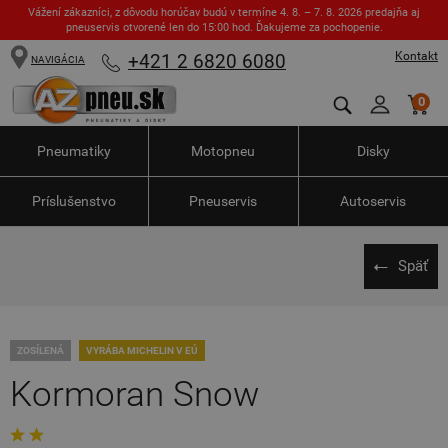
Vážení zákazníci, z dôvodu horúčav budú v termíne 4. 8. – 7. 8. 2026 predajňa aj
pneuservis otvorené len do 15:00 hod. Ďakujeme za pochopenie.
Kontakt
+421 2 6820 6080
NAVIGÁCIA
0
Pneumatiky
Motopneu
Disky
Príslušenstvo
Pneuservis
Autoservis
Späť
ZOSÍLENÁ
VYRÁBA MICHELIN V EÚ
Kormoran Snow