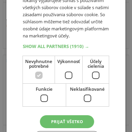
lokality vyjadrujete súhlas s používaním
všetkých súborov cookie v súlade s našimi
zásadami používania súborov cookie. So
63,96 €
súhlasom môžeme tiež odovzdať určité
63,90 €
osobné údaje marketingovým platformám
Momentálne nedostupné
na marketingové účely.
SHOW ALL PARTNERS
(1910) →
Nevyhnutne
Výkonnosť
Účely
potrebné
cielenia
Tracmax
Ice-Plus S210
215
55
R16
97H
Funkcie
Neklasifikované
PRIJAŤ VŠETKO