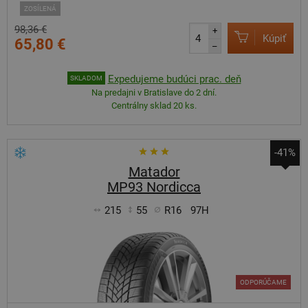
ZOSÍLENÁ
98,36 €
+
Kúpiť
65,80 €
–
Expedujeme budúci prac. deň
SKLADOM
Na predajni v Bratislave do 2 dní.
Centrálny sklad 20 ks.
-41%
Matador
MP93 Nordicca
215
55
R16
97H
ODPORÚČAME