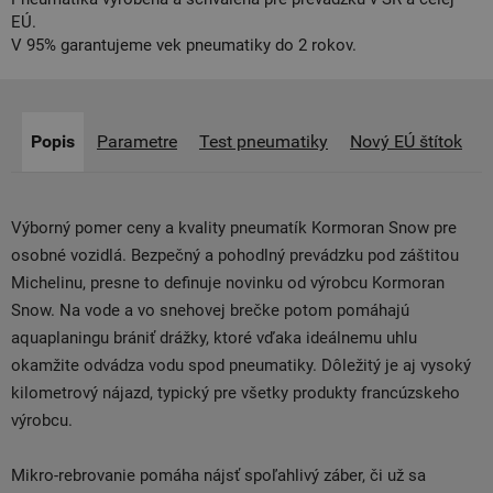
EÚ.
V 95% garantujeme vek pneumatiky do 2 rokov.
Popis
Parametre
Test pneumatiky
Nový EÚ štítok
Výborný pomer ceny a kvality pneumatík Kormoran Snow pre
osobné vozidlá. Bezpečný a pohodlný prevádzku pod záštitou
Michelinu, presne to definuje novinku od výrobcu Kormoran
Snow. Na vode a vo snehovej brečke potom pomáhajú
aquaplaningu brániť drážky, ktoré vďaka ideálnemu uhlu
okamžite odvádza vodu spod pneumatiky. Dôležitý je aj vysoký
kilometrový nájazd, typický pre všetky produkty francúzskeho
výrobcu.
Mikro-rebrovanie pomáha nájsť spoľahlivý záber, či už sa