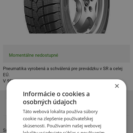
Momentálne nedostupné
Pneumatika vyrobená a schválená pre prevádzku v SR a celej
EÚ.
V 95% garantujeme vek pneumatiky do 2 rokov.
×
Informácie o cookies a
osobných údajoch
Popis
Parametre
Test pneumatiky
Nový EÚ štítok
Táto webová lokalita používa súbory
cookie na zlepšenie používateľskej
skúsenosti. Používaním našej webovej
Solídny zimná pneumatika s dobrým výkonom sa môže
lokality vyjadrujete súhlas s používaním