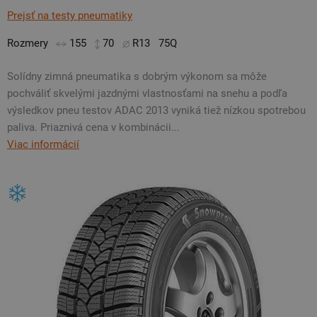
Prejsť na testy pneumatiky
Rozmery
155
70
R13
75Q
Solídny zimná pneumatika s dobrým výkonom sa môže
pochváliť skvelými jazdnými vlastnosťami na snehu a podľa
výsledkov pneu testov ADAC 2013 vyniká tiež nízkou spotrebou
paliva. Priaznivá cena v kombinácii...
Viac informácií