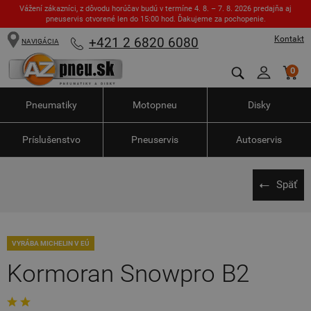
Vážení zákazníci, z dôvodu horúčav budú v termíne 4. 8. – 7. 8. 2026 predajňa aj
pneuservis otvorené len do 15:00 hod. Ďakujeme za pochopenie.
Kontakt
+421 2 6820 6080
NAVIGÁCIA
0
Pneumatiky
Motopneu
Disky
Príslušenstvo
Pneuservis
Autoservis
Späť
VYRÁBA MICHELIN V EÚ
Kormoran Snowpro B2