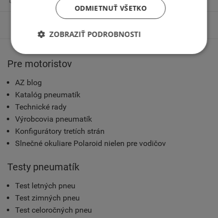
ODMIETNUŤ VŠETKO
Príslušenstvo
ZOBRAZIŤ PODROBNOSTI
Pre motoristov
AZ blog
Katalóg pneumatík
Technické rady
Výrobcovia pneumatík
Konfigurátory tretích strán
Slnečné okuliare Polaroid nielen pre vodičov
Testy pneumatík
Test letných pneu
Test zimných pneu
Test celoročných pneu