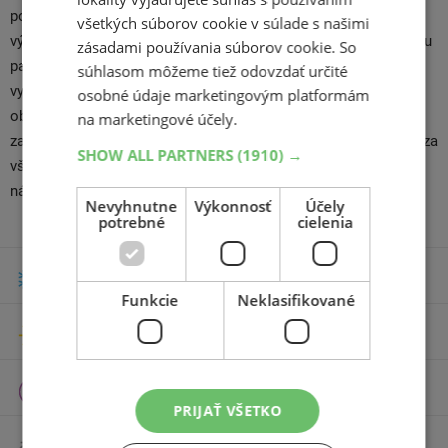
pochváliť skvelými jazdnými vlastnosťami na snehu a podľa
všetkých súborov cookie v súlade s našimi
výsledkov pneu testov ADAC 2013 vyniká tiež nízkou spotrebou
zásadami používania súborov cookie. So
paliva. Priaznivá cena v kombinácii s vysokou technickou
súhlasom môžeme tiež odovzdať určité
vyspelosťou, skvelý záber na mokru i suchu, dve dominantné
osobné údaje marketingovým platformám
obvodové drážky, stredový pás s kolmými textúrami. Drážky
na marketingové účely.
zasahujú až na samotný kraj dezénu a optimalizujú priľnavosť za
SHOW ALL PARTNERS
(1910) →
všetkých podmienok. Dlhá životnosť a nízke prevádzkové
náklady.
Nevyhnutne
Výkonnosť
Účely
potrebné
cielenia
Zimné pneumatiky
Funkcie
Neklasifikované
Letné pneumatiky
Celoročné pneumatiky
PRIJAŤ VŠETKO
Motocyklové pneumatiky