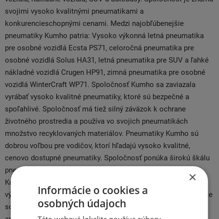
svojimi vysoko kvalitnými pneumatikami a
konkurencieschopnými cenami. Medzi najobľúbenejšie
pneumatiky Kumho patria: Vysoko výkonná letná pneumatika
pre osobné vozidlá Ecsta PS71, celoročná pneumatika pre
osobné vozidlá Solus HA31, letná pneumatika pre SUV a ľahké
nákladné vozidlá Crugen HP91, zimná pneumatika pre osobné
vozidlá WinterCraft WP71. Spoločnosť Kumho sa zaviazala
vyrábať vysoko kvalitné pneumatiky, ktoré sú bezpečné a
spoľahlivé. Spoločnosť má tiež silný záväzok k ochrane
životného prostredia a používa vo svojich pneumatikách
množstvo recyklovaných materiálov. Pneumatiky Kumho sú
dobrou voľbou pre vodičov, ktorí hľadajú vysoko kvalitné,
cenovo dostupné pneumatiky. Spoločnosť ponúka širokú škálu
pneumatík pre rôzne typy vozidiel a jazdných podmienok.
×
Kumho je dlhoročným dodávateľom pneu pre domácich
Informácie o cookies a
výrobcov vozidiel Hyundai, KIA, Daewoo av Európe spolupracuje
osobných údajoch
so značkami Mercedes Benz, Smart, VW, BMW, Mitsubishi. Na