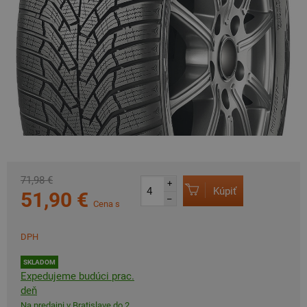
71,98 €
+
Kúpiť
51,90 €
–
Cena s
DPH
SKLADOM
Expedujeme budúci prac.
deň
Na predajni v Bratislave do 2