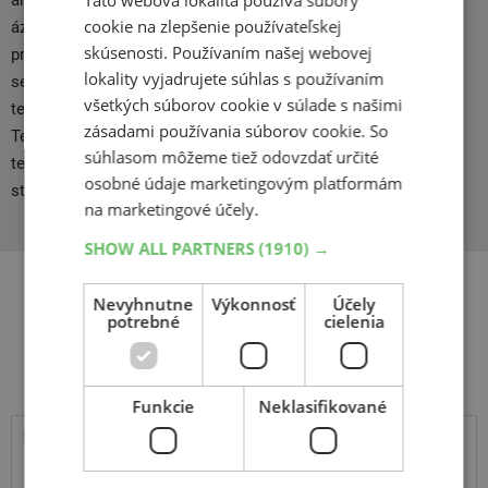
Táto webová lokalita používa súbory
americkom kontinente Ford, Chrysler, Hyundai, GM a na
cookie na zlepšenie používateľskej
ázijskom trhu Renault, Peugeot a Citroen. Novo sa montujú
skúsenosti. Používaním našej webovej
pneumatiky Kumho na VW Polo. Kontrakt s koncernom VW po
lokality vyjadrujete súhlas s používaním
sérii náročných testov, ktoré Volkswagen uskutočnil na
všetkých súborov cookie v súlade s našimi
testovacích tratiach Continentalu v Nemecku, americkom
zásadami používania súborov cookie. So
Texase a Mexiku. Kumho, ako jeden z mála výrobcov zvláda
súhlasom môžeme tiež odovzdať určité
technológiu výroby leteckých pneumatík, a to ako pre stíhacie
osobné údaje marketingovým platformám
stroje F 16, tak aj pre Boeingy 747.
na marketingové účely.
SHOW ALL PARTNERS
(1910) →
Nevyhnutne
Výkonnosť
Účely
potrebné
cielenia
Súvisiace produkty
Funkcie
Neklasifikované
Tracmax