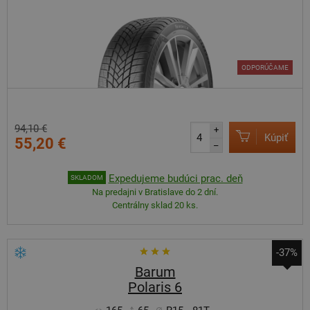
ODPORÚČAME
94,10 €
+
Kúpiť
55,20 €
–
Expedujeme budúci prac. deň
SKLADOM
Na predajni v Bratislave do 2 dní.
Centrálny sklad 20 ks.
-37%
Barum
Polaris 6