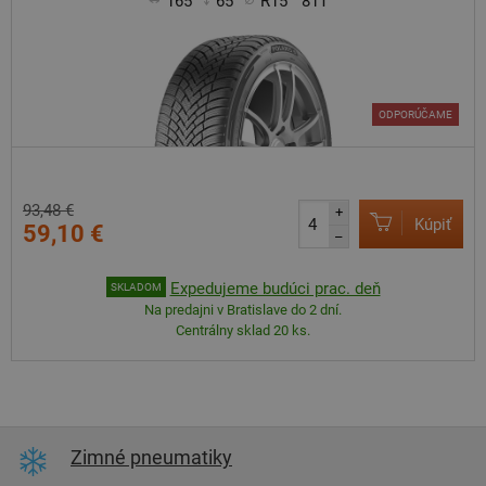
165
65
R15
81T
ODPORÚČAME
93,48 €
+
Kúpiť
59,10 €
–
Expedujeme budúci prac. deň
SKLADOM
Na predajni v Bratislave do 2 dní.
Centrálny sklad 20 ks.
Zimné pneumatiky