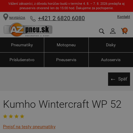
Vážení zákazníci, z dôvodu horúčav budú v termíne 4. 8. – 7. 8. 2026 predajňa aj
pneuservis otvorené len do 15:00 hod. Ďakujeme za pochopenie.
Kontakt
+421 2 6820 6080
NAVIGÁCIA
0
Pneumatiky
Motopneu
Disky
Príslušenstvo
Pneuservis
Autoservis
Späť
Kumho Wintercraft WP 52
Prejsť na testy pneumatiky