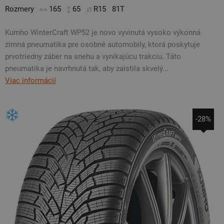
Rozmery
165
65
R15
81T
Kumho WinterCraft WP52 je novo vyvinutá vysoko výkonná
zimná pneumatika pre osobné automobily, ktorá poskytuje
prvotriedny záber na snehu a vynikajúcu trakciu. Táto
pneumatika je navrhnutá tak, aby zaistila skvelý...
Viac informácií
-28%