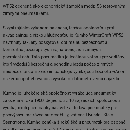
WP52 ocenená ako ekonomický šampión medzi 56 testovanými
zimnými pneumatikami.
S vynikajúcim výkonom na snehu, lepšou odolnosťou proti
akvaplaningu a nízkou hlučnosťou je Kumho WinterCraft WP52
navrhnutý tak, aby poskytoval optimálnu bezpečnosť a
komfortnú jazdu aj v tých najnáročnejších zimných
podmienkach. Táto pneumatika je ideálnou voľbou pre vodičov,
ktorí vyžadujú bezpečnú a pohodlnú jazdu počas zimných
mesiacov, pričom zároveň ponúkajú vynikajúcu hodnotu vďaka
nízkemu opotrebovaniu a vysokému kilometrovému nájazdu.
Kumho je juhokórejská spoločnosť vyrábajúca pneumatiky
založená v roku 1960. Je jednou z 10 najväčších spoločností
vyrábajúcich pneumatiky na svete a dodáva pneumatiky pre
prvovýbavu pre rôzne automobilky, vrátane Hyundai, Kia a
SsangYong. Kumho ponúka širokú škálu pneumatík pre osobné
vozidlá, nákladné vozidlá, SUV a autobusy. Spoločnosť je známa