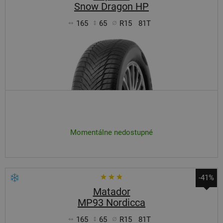
Snow Dragon HP
165
65
R15
81T
Momentálne nedostupné
-41%
Matador
MP93 Nordicca
165
65
R15
81T