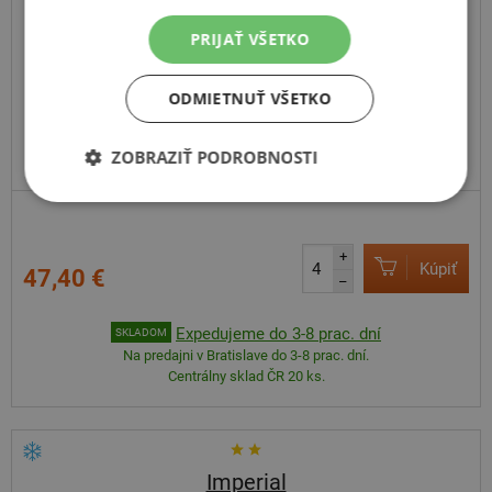
X-privilo S130
PRIJAŤ VŠETKO
165
65
R15
81T
ODMIETNUŤ VŠETKO
ZOBRAZIŤ PODROBNOSTI
+
Kúpiť
47,40 €
–
Expedujeme do 3-8 prac. dní
SKLADOM
Na predajni v Bratislave do 3-8 prac. dní.
Centrálny sklad ČR 20 ks.
Imperial