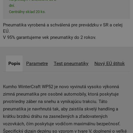
dní.
Centrálny sklad 20 ks.
Pneumatika vyrobená a schválená pre prevádzku v SR a celej
EÚ.
V 95% garantujeme vek pneumatiky do 2 rokov.
Popis
Parametre
Test pneumatiky
Nový EÚ štítok
Kumho WinterCraft WP52 je novo vyvinutá vysoko výkonná
zimná pneumatika pre osobné automobily, ktorá poskytuje
prvotriedny záber na snehu a vynikajúcu trakciu. Táto
pneumatika je navrhnutá tak, aby zaistila skvelý handling a
krátku brzdnú dráhu na zasnežených a zľadovatených
vozovkách, čím poskytuje vodičom maximálnu bezpečnosť.
Špecifický dizajn dezénu so vzorom v tvare V, doplnený o veľké