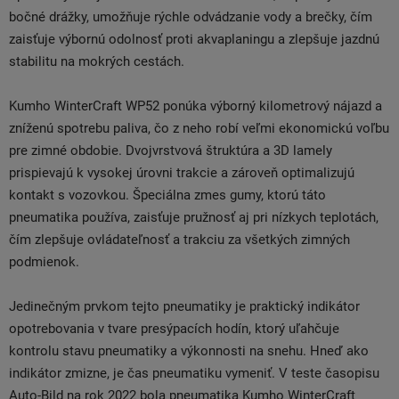
bočné drážky, umožňuje rýchle odvádzanie vody a brečky, čím
zaisťuje výbornú odolnosť proti akvaplaningu a zlepšuje jazdnú
stabilitu na mokrých cestách.
Kumho WinterCraft WP52 ponúka výborný kilometrový nájazd a
zníženú spotrebu paliva, čo z neho robí veľmi ekonomickú voľbu
pre zimné obdobie. Dvojvrstvová štruktúra a 3D lamely
prispievajú k vysokej úrovni trakcie a zároveň optimalizujú
kontakt s vozovkou. Špeciálna zmes gumy, ktorú táto
pneumatika používa, zaisťuje pružnosť aj pri nízkych teplotách,
čím zlepšuje ovládateľnosť a trakciu za všetkých zimných
podmienok.
Jedinečným prvkom tejto pneumatiky je praktický indikátor
opotrebovania v tvare presýpacích hodín, ktorý uľahčuje
kontrolu stavu pneumatiky a výkonnosti na snehu. Hneď ako
indikátor zmizne, je čas pneumatiku vymeniť. V teste časopisu
Auto-Bild na rok 2022 bola pneumatika Kumho WinterCraft