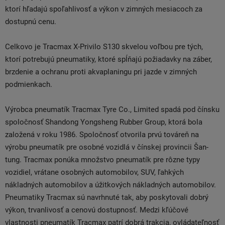
ktorí hľadajú spoľahlivosť a výkon v zimných mesiacoch za
dostupnú cenu.
Celkovo je Tracmax X-Privilo S130 skvelou voľbou pre tých,
ktorí potrebujú pneumatiky, ktoré spĺňajú požiadavky na záber,
brzdenie a ochranu proti akvaplaningu pri jazde v zimných
podmienkach.
Výrobca pneumatík Tracmax Tyre Co., Limited spadá pod čínsku
spoločnosť Shandong Yongsheng Rubber Group, ktorá bola
založená v roku 1986. Spoločnosť otvorila prvú továreň na
výrobu pneumatík pre osobné vozidlá v čínskej provincii Šan-
tung. Tracmax ponúka množstvo pneumatík pre rôzne typy
vozidiel, vrátane osobných automobilov, SUV, ľahkých
nákladných automobilov a úžitkových nákladných automobilov.
Pneumatiky Tracmax sú navrhnuté tak, aby poskytovali dobrý
výkon, trvanlivosť a cenovú dostupnosť. Medzi kľúčové
vlastnosti pneumatík Tracmax patrí dobrá trakcia, ovládateľnosť