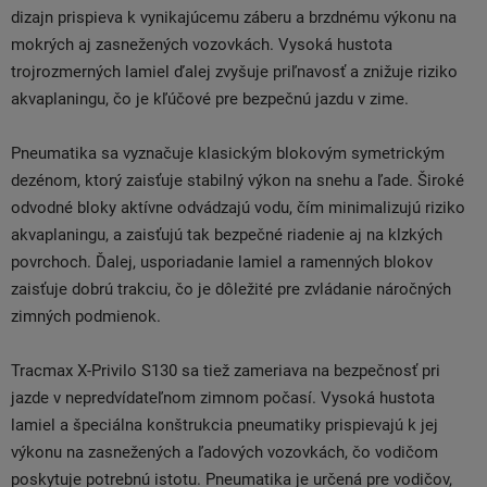
dizajn prispieva k vynikajúcemu záberu a brzdnému výkonu na
mokrých aj zasnežených vozovkách. Vysoká hustota
trojrozmerných lamiel ďalej zvyšuje priľnavosť a znižuje riziko
akvaplaningu, čo je kľúčové pre bezpečnú jazdu v zime.
Pneumatika sa vyznačuje klasickým blokovým symetrickým
dezénom, ktorý zaisťuje stabilný výkon na snehu a ľade. Široké
odvodné bloky aktívne odvádzajú vodu, čím minimalizujú riziko
akvaplaningu, a zaisťujú tak bezpečné riadenie aj na klzkých
povrchoch. Ďalej, usporiadanie lamiel a ramenných blokov
zaisťuje dobrú trakciu, čo je dôležité pre zvládanie náročných
zimných podmienok.
Tracmax X-Privilo S130 sa tiež zameriava na bezpečnosť pri
jazde v nepredvídateľnom zimnom počasí. Vysoká hustota
lamiel a špeciálna konštrukcia pneumatiky prispievajú k jej
výkonu na zasnežených a ľadových vozovkách, čo vodičom
poskytuje potrebnú istotu. Pneumatika je určená pre vodičov,