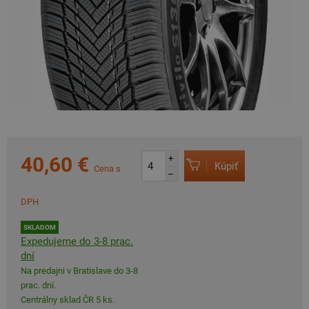
40,60 €
+
Kúpiť
Cena s
–
DPH
SKLADOM
Expedujeme do 3-8 prac.
dní
Na predajni v Bratislave do 3-8
prac. dní.
Centrálny sklad ČR 5 ks.