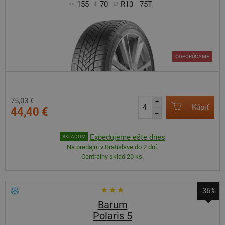
155
70
R13
75T
ODPORÚČAME
75,03 €
+
Kúpiť
44,40 €
–
Expedujeme ešte dnes
SKLADOM
Na predajni v Bratislave do 2 dní.
Centrálny sklad 20 ks.
-36%
Barum
Polaris 5