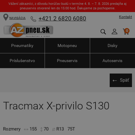
Vážení zákazníci, z dôvodu horúčav budú v termíne 4. 8. – 7. 8. 2026 predajňa aj
pneuservis otvorené len do 15:00 hod. Ďakujeme za pochopenie.
Kontakt
+421 2 6820 6080
NAVIGÁCIA
0
Pneumatiky
Motopneu
Disky
Príslušenstvo
Pneuservis
Autoservis
Späť
Tracmax X-privilo S130
Rozmery
155
70
R13
75T