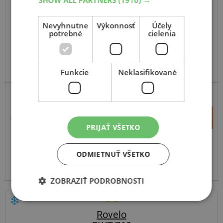
Nevyhnutne
Výkonnosť
Účely
potrebné
cielenia
Funkcie
Neklasifikované
+
Kúpiť
79,60 €
–
PRIJAŤ VŠETKO
Expedujeme ešte dnes
SKLADOM
ODMIETNUŤ VŠETKO
Na predajni v Bratislave 6 ks.
Centrálny sklad 5 ks.
ZOBRAZIŤ PODROBNOSTI
Rovelo