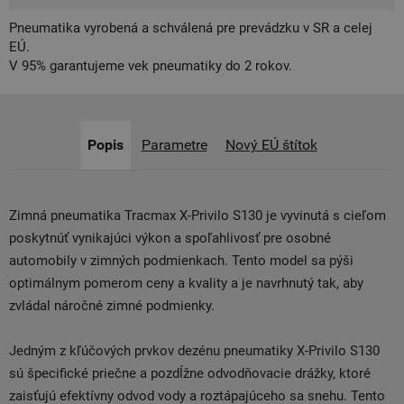
Pneumatika vyrobená a schválená pre prevádzku v SR a celej
EÚ.
V 95% garantujeme vek pneumatiky do 2 rokov.
Popis
Parametre
Nový EÚ štítok
Zimná pneumatika Tracmax X-Privilo S130 je vyvinutá s cieľom
poskytnúť vynikajúci výkon a spoľahlivosť pre osobné
automobily v zimných podmienkach. Tento model sa pýši
optimálnym pomerom ceny a kvality a je navrhnutý tak, aby
zvládal náročné zimné podmienky.
Jedným z kľúčových prvkov dezénu pneumatiky X-Privilo S130
sú špecifické priečne a pozdĺžne odvodňovacie drážky, ktoré
zaisťujú efektívny odvod vody a roztápajúceho sa snehu. Tento