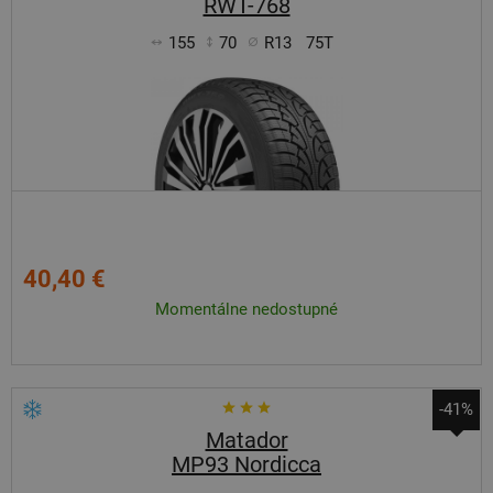
RWT-768
155
70
R13
75T
40,40 €
Momentálne nedostupné
-41%
Matador
MP93 Nordicca