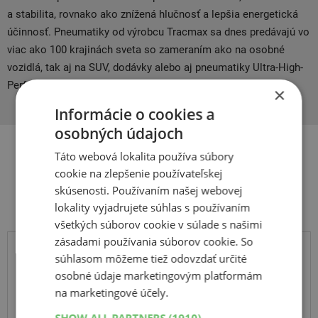
a stabilita, rovnako ako znížená hlučnosť a lepšia energetická
účinnosť. Pneumatiky od výrobcu Tracmax sa dnes predávajú vo
viac ako 100 krajinách sveta so zameraním ako na osobné
vozidlá, tak aj na SUV, dodávky alebo aj pneumatiky Ultra-High-
Performance (UHF).
×
Informácie o cookies a
osobných údajoch
Táto webová lokalita používa súbory
Súvisiace produkty
cookie na zlepšenie používateľskej
skúsenosti. Používaním našej webovej
lokality vyjadrujete súhlas s používaním
všetkých súborov cookie v súlade s našimi
zásadami používania súborov cookie. So
súhlasom môžeme tiež odovzdať určité
textilní sněhové řetězy - osobní
osobné údaje marketingovým platformám
AutoSock typ 540
na marketingové účely.
SHOW ALL PARTNERS
(1910) →