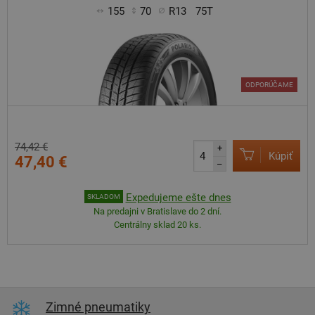
155
70
R13
75T
ODPORÚČAME
74,42 €
+
Kúpiť
47,40 €
–
Expedujeme ešte dnes
SKLADOM
Na predajni v Bratislave do 2 dní.
Centrálny sklad 20 ks.
Zimné pneumatiky