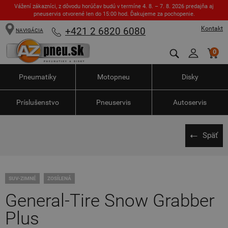
Vážení zákazníci, z dôvodu horúčav budú v termíne 4. 8. – 7. 8. 2026 predajňa aj
pneuservis otvorené len do 15:00 hod. Ďakujeme za pochopenie.
Kontakt
+421 2 6820 6080
NAVIGÁCIA
0
Pneumatiky
Motopneu
Disky
Príslušenstvo
Pneuservis
Autoservis
Späť
SUV-ZIMNÉ
ZOSÍLENÁ
General-Tire Snow Grabber
Plus