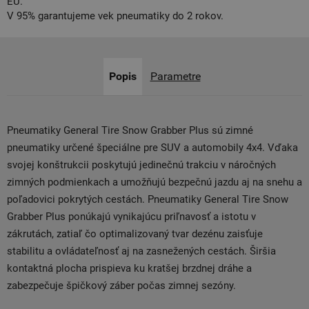
EÚ.
V 95% garantujeme vek pneumatiky do 2 rokov.
Popis
Parametre
Pneumatiky General Tire Snow Grabber Plus sú zimné
pneumatiky určené špeciálne pre SUV a automobily 4x4. Vďaka
svojej konštrukcii poskytujú jedinečnú trakciu v náročných
zimných podmienkach a umožňujú bezpečnú jazdu aj na snehu a
poľadovici pokrytých cestách. Pneumatiky General Tire Snow
Grabber Plus ponúkajú vynikajúcu priľnavosť a istotu v
zákrutách, zatiaľ čo optimalizovaný tvar dezénu zaisťuje
stabilitu a ovládateľnosť aj na zasnežených cestách. Širšia
kontaktná plocha prispieva ku kratšej brzdnej dráhe a
zabezpečuje špičkový záber počas zimnej sezóny.