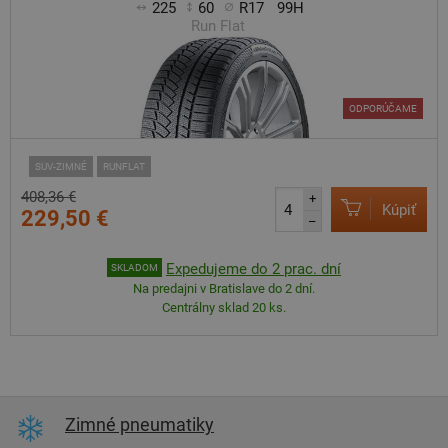
225
60
R17
99H
Run Flat
ODPORÚČAME
SUV-ZIMNÉ
RUNFLAT
408,36 €
+
Kúpiť
229,50 €
–
Expedujeme do 2 prac. dní
SKLADOM
Na predajni v Bratislave do 2 dní.
Centrálny sklad 20 ks.
Zimné pneumatiky