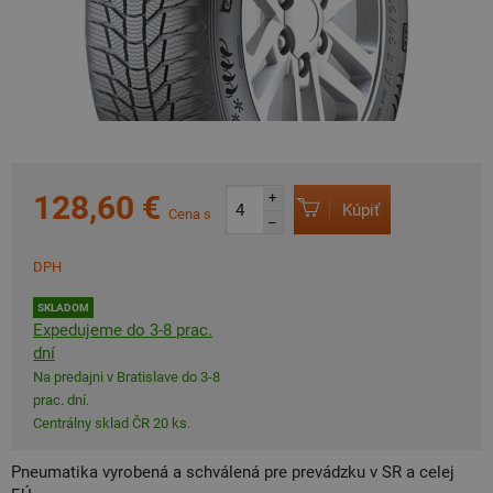
128,60 €
+
Kúpiť
Cena s
–
DPH
SKLADOM
Expedujeme do 3-8 prac.
dní
Na predajni v Bratislave do 3-8
prac. dní.
Centrálny sklad ČR 20 ks.
Pneumatika vyrobená a schválená pre prevádzku v SR a celej