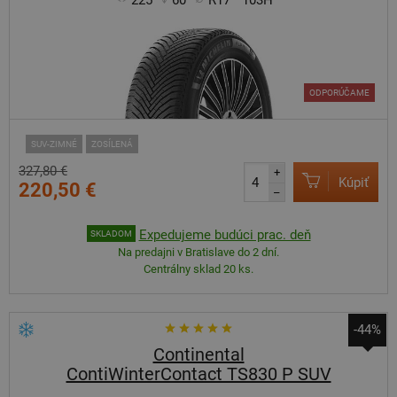
225
60
R17
103H
ODPORÚČAME
SUV-ZIMNÉ
ZOSÍLENÁ
327,80 €
+
Kúpiť
220,50 €
–
Expedujeme budúci prac. deň
SKLADOM
Na predajni v Bratislave do 2 dní.
Centrálny sklad 20 ks.
-44%
Continental
ContiWinterContact TS830 P SUV