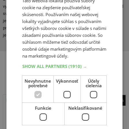
Táto webová lokalita používa súbory
vyhľadávané vďaka dobrému pomeru kvality, ceny a výkonu. Od
cookie na zlepšenie používateľskej
svojho začlenenia do spoločnosti Continental AG, ktorá je
skúsenosti. Používaním našej webovej
jedným z popredných svetových dodávateľov automobilového
lokality vyjadrujete súhlas s používaním
všetkých súborov cookie v súlade s našimi
priemyslu, získala značka ešte silnejšie postavenie a stala sa
zásadami používania súborov cookie. So
jedným z kľúčových hráčov na trhu s pneumatikami.
súhlasom môžeme tiež odovzdať určité
osobné údaje marketingovým platformám
na marketingové účely.
SHOW ALL PARTNERS
(1910) →
Súvisiace produkty
Nevyhnutne
Výkonnosť
Účely
potrebné
cielenia
-37%
Sebring
Funkcie
Neklasifikované
Snow SUV
225
60
R17
103V