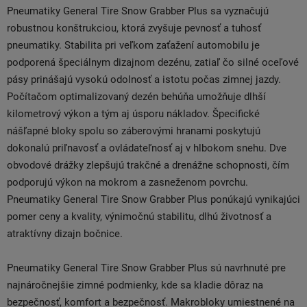
Pneumatiky General Tire Snow Grabber Plus sa vyznačujú
robustnou konštrukciou, ktorá zvyšuje pevnosť a tuhosť
pneumatiky. Stabilita pri veľkom zaťažení automobilu je
podporená špeciálnym dizajnom dezénu, zatiaľ čo silné oceľové
pásy prinášajú vysokú odolnosť a istotu počas zimnej jazdy.
Počítačom optimalizovaný dezén behúňa umožňuje dlhší
kilometrový výkon a tým aj úsporu nákladov. Špecifické
nášľapné bloky spolu so záberovými hranami poskytujú
dokonalú priľnavosť a ovládateľnosť aj v hlbokom snehu. Dve
obvodové drážky zlepšujú trakčné a drenážne schopnosti, čím
podporujú výkon na mokrom a zasneženom povrchu.
Pneumatiky General Tire Snow Grabber Plus ponúkajú vynikajúci
pomer ceny a kvality, výnimočnú stabilitu, dlhú životnosť a
atraktívny dizajn bočnice.
Pneumatiky General Tire Snow Grabber Plus sú navrhnuté pre
najnáročnejšie zimné podmienky, kde sa kladie dôraz na
bezpečnosť, komfort a bezpečnosť. Makrobloky umiestnené na