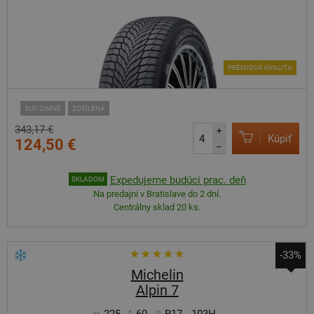
PRÉMIOVÁ KVALITA
SUV-ZIMNÉ
ZOSÍLENÁ
343,17 €
+
Kúpiť
124,50 €
–
Expedujeme budúci prac. deň
SKLADOM
Na predajni v Bratislave do 2 dní.
Centrálny sklad 20 ks.
-33%
Michelin
Alpin 7