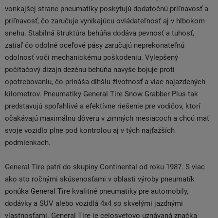
vonkajšej strane pneumatiky poskytujú dodatočnú priľnavosť a
priľnavosť, čo zaručuje vynikajúcu ovládateľnosť aj v hlbokom
snehu. Stabilná štruktúra behúňa dodáva pevnosť a tuhosť,
zatiaľ čo odolné oceľové pásy zaručujú neprekonateľnú
odolnosť voči mechanickému poškodeniu. Vylepšený
počítačový dizajn dezénu behúňa navyše bojuje proti
opotrebovaniu, čo prináša dlhšiu životnosť a viac najazdených
kilometrov. Pneumatiky General Tire Snow Grabber Plus tak
predstavujú spoľahlivé a efektívne riešenie pre vodičov, ktorí
očakávajú maximálnu dôveru v zimných mesiacoch a chcú mať
svoje vozidlo plne pod kontrolou aj v tých najťažších
podmienkach.
General Tire patrí do skupiny Continental od roku 1987. S viac
ako sto ročnými skúsenosťami v oblasti výroby pneumatík
ponúka General Tire kvalitné pneumatiky pre automobily,
dodávky a SUV alebo vozidlá 4x4 so skvelými jazdnými
vlastnosťami. General Tire je celosvetovo uznávaná značka