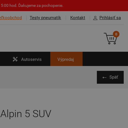
o 15:00 hod. Ďakujeme za pochopenie.
eľkoobchod
Testy pneumatík
Kontakt
Prihlásiť sa
0
Autoservis
Výpredaj
Späť
 Alpin 5 SUV