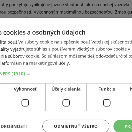
stry poskytujú vynikajúce jazdné vlastnosti ako na suchej vozovke
rou bezpečnosti. Výkonnosť s maximálnou bezpečnosťou. Zmes g
šuje priľnavosť na mokrom, suchom a zasneženom povrchu. Nový 
ynikajúce výkony na suchom, mokrom a zasneženom povrchu.
o cookies a osobných údajoch
ita používa súbory cookie na zlepšenie používateľskej skúsenost
ra pre vysoké nároky SUV vozidiel. Pneumatika vyniká skvelou pri
ality vyjadrujete súhlas s používaním všetkých súborov cookie v 
máha predchádzať aquaplanningu. Skvele priľne k suchej aj mokrej
nia súborov cookie. So súhlasom môžeme tiež odovzdať určité o
tšiu brzdnú dráhu. Väčšia kontrola nad riadením: Lepšie jazdná stabi
latformám na marketingové účely.
ých podmienkach. Navyše vďaka nízkemu valivému odporu dochádza
 a nízkemu opotrebenie samotnej pneumatiky.
TNERS
(1910) →
Výkonnosť
Účely cielenia
Funkcie
Súvisiace produkty
ODROBNOSTI
ODMIETNUŤ VŠETKO
PRI