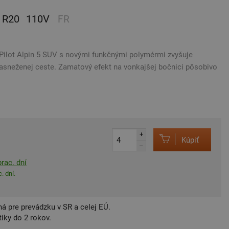
R20
110V
FR
Pilot Alpin 5 SUV s novými funkčnými polymérmi zvyšuje
zasneženej ceste. Zamatový efekt na vonkajšej bočnici pôsobivo
+
Kúpiť
–
rac. dní
. dní.
á pre prevádzku v SR a celej EÚ.
iky do 2 rokov.