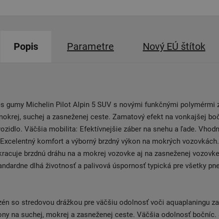
Popis
Parametre
Nový EÚ štítok
es gumy Michelin Pilot Alpin 5 SUV s novými funkčnými polymérmi 
mokrej, suchej a zasneženej ceste. Zamatový efekt na vonkajšej bo
vozidlo. Väčšia mobilita: Efektívnejšie záber na snehu a ľade. Vho
. Excelentný komfort a výborný brzdný výkon na mokrých vozovkách
kracuje brzdnú dráhu na a mokrej vozovke aj na zasneženej vozovk
ndardne dlhá životnosť a palivová úspornosť typická pre všetky pn
én so stredovou drážkou pre väčšiu odolnosť voči aquaplaningu za
ny na suchej, mokrej a zasneženej ceste. Väčšia odolnosť bočníc.