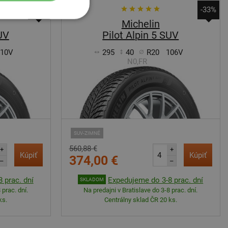
-34%
-33%
Michelin
SUV
Pilot Alpin 5 SUV
110V
295
40
R20
106V
N0,FR
SUV-ZIMNÉ
560,88 €
+
+
Kúpiť
Kúpiť
374,00 €
–
–
 prac. dní
Expedujeme do 3-8 prac. dní
SKLADOM
 prac. dní.
Na predajni v Bratislave do 3-8 prac. dní.
ks.
Centrálny sklad ČR 20 ks.