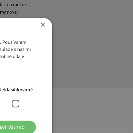
 tak na mokre
umy novej
smerový dezén
×
i. Používaním
ľnavosťou za
súlade s našimi
 vozovke a
sobné údaje
lita vo
 k výraznej
Neklasifikované
JAŤ VŠETKO