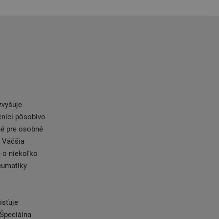
zvyšuje
čnici pôsobivo
dné pre osobné
. Väčšia
e o niekoľko
eumatiky
isťuje
 Špeciálna