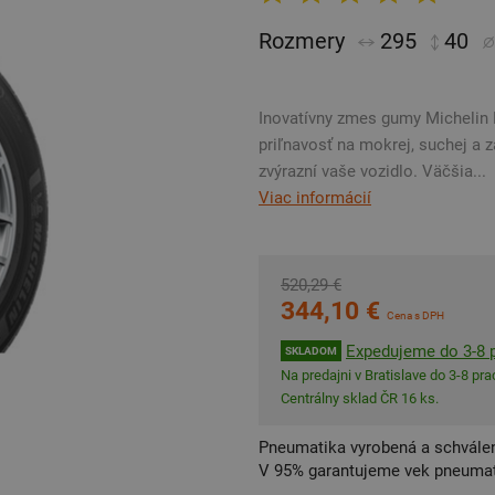
Rozmery
295
40
Inovatívny zmes gumy Michelin 
priľnavosť na mokrej, suchej a 
zvýrazní vaše vozidlo. Väčšia...
Viac informácií
520,29 €
344,10 €
Cena s DPH
Expedujeme do 3-8 p
SKLADOM
Na predajni v Bratislave do 3-8 prac
Centrálny sklad ČR 16 ks.
Pneumatika vyrobená a schválen
V 95% garantujeme vek pneumat