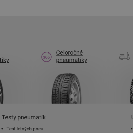
Celoročné
iky
pneumatiky
Testy pneumatík
Test letných pneu