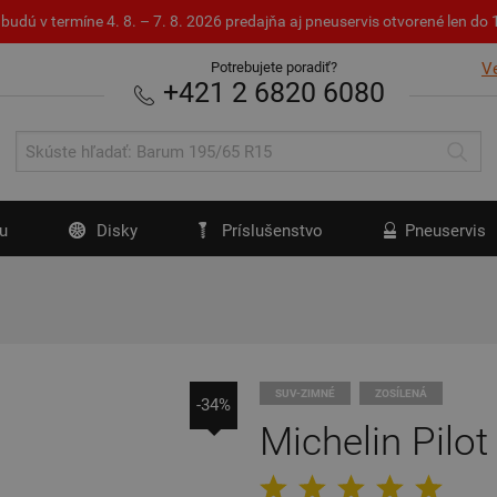
budú v termíne 4. 8. – 7. 8. 2026 predajňa aj pneuservis otvorené len d
Potrebujete poradiť?
V
+421 2 6820 6080
u
Disky
Príslušenstvo
Pneuservis
SUV-ZIMNÉ
ZOSÍLENÁ
-34%
Michelin Pilot