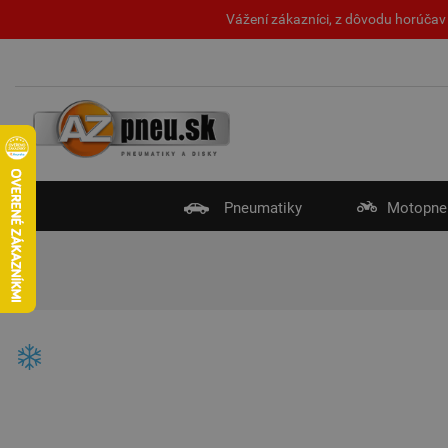
Vážení zákazníci, z dôvodu horúčav 
Pneumatiky
Motopne