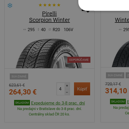
-58%
Pirelli
Scorpion Winter
Winte
295
40
R20
106V
29
ODPORÚČAME
SUV-ZIMNÉ
Z
SUV-ZIMNÉ
720,17 €
623,61 €
+
Kúpiť
314,10
264,30 €
–
SKLADOM
Expedujeme do 3-8 prac. dní
SKLADOM
Na predajn
Na predajni v Bratislave do 3-8 prac. dní.
Ce
Centrálny sklad ČR 20 ks.