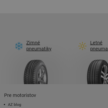
Zimné
Letné
pneumatiky
pneumat
Pre motoristov
AZ blog