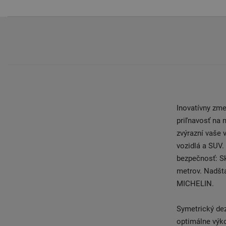
Inovatívny zm
priľnavosť na 
zvýrazní vaše 
vozidlá a SUV
bezpečnosť: S
metrov. Nadšta
MICHELIN.
Symetrický dez
optimálne výko