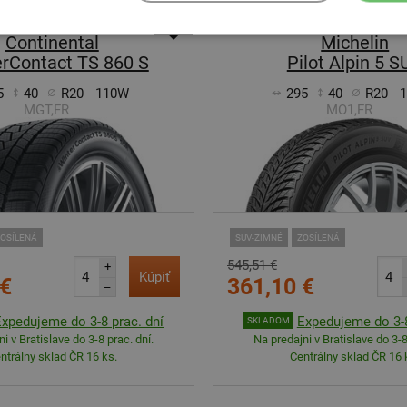
-56%
Continental
Michelin
rContact TS 860 S
Pilot Alpin 5 
5
40
R20
110W
295
40
R20
MGT,FR
MO1,FR
OSÍLENÁ
SUV-ZIMNÉ
ZOSÍLENÁ
545,51 €
+
Kúpiť
 €
361,10 €
–
Expedujeme do 3-8 prac. dní
Expedujeme do 3-8
SKLADOM
i v Bratislave do 3-8 prac. dní.
Na predajni v Bratislave do 3-8
ntrálny sklad ČR 16 ks.
Centrálny sklad ČR 16 