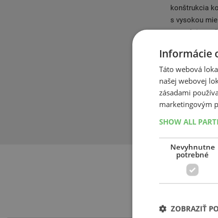
konštrukcia ko
s vysokou mie
generácie zvy
zabezpečuje v
Informácie 
Táto webová lokal
Zosilnená kost
našej webovej lok
mokra, čím po
zásadami používa
zaistí vám kra
marketingovým p
všetkých zimn
úspore paliva
SHOW ALL PAR
Nevyhnutne
potrebné
ZOBRAZIŤ P