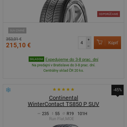
ODPORÚČAME
SUV-ZIMNÉ
353,01 €
+
Kúpiť
215,10 €
–
Expedujeme do 3-8 prac. dní
SKLADOM
Na predajni v Bratislave do 3-8 prac. dní.
Centrálny sklad ČR 20 ks.
-45%
Continental
WinterContact TS850 P SUV
235
55
R19
101H
Run Flat,MOE