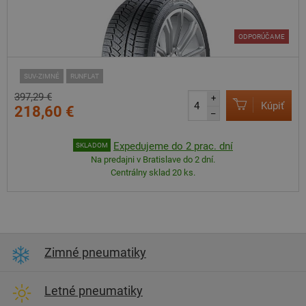
ODPORÚČAME
SUV-ZIMNÉ
RUNFLAT
397,29 €
+
Kúpiť
218,60 €
–
Expedujeme do 2 prac. dní
SKLADOM
Na predajni v Bratislave do 2 dní.
Centrálny sklad 20 ks.
Zimné pneumatiky
Letné pneumatiky