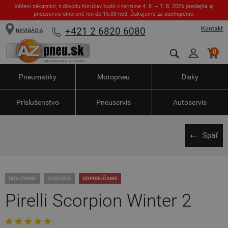
Vážení zákazníci, z dôvodu horúčav budú v termíne 4. 8. – 7. 8. 2026 predajňa aj
pneuservis otvorené len do 15:00 hod. Ďakujeme za pochopenie.
Kontakt
+421 2 6820 6080
NAVIGÁCIA
0
Pneumatiky
Motopneu
Disky
Príslušenstvo
Pneuservis
Autoservis
Späť
SUV-ZIMNÉ
ZOSÍLENÁ
ODPORÚČAME
Pirelli Scorpion Winter 2