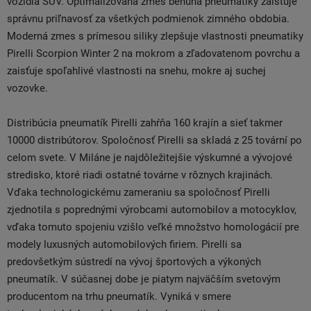
vozidlá SUV. Optimalizovaná zmes behúňa pneumatiky zaisťuje
správnu priľnavosť za všetkých podmienok zimného obdobia.
Moderná zmes s prímesou siliky zlepšuje vlastnosti pneumatiky
Pirelli Scorpion Winter 2 na mokrom a zľadovatenom povrchu a
zaisťuje spoľahlivé vlastnosti na snehu, mokre aj suchej
vozovke.
Distribúcia pneumatík Pirelli zahŕňa 160 krajín a sieť takmer
10000 distribútorov. Spoločnosť Pirelli sa skladá z 25 tovární po
celom svete. V Miláne je najdôležitejšie výskumné a vývojové
stredisko, ktoré riadi ostatné továrne v rôznych krajinách.
Vďaka technologickému zameraniu sa spoločnosť Pirelli
zjednotila s poprednými výrobcami automobilov a motocyklov,
vďaka tomuto spojeniu vzišlo veľké množstvo homologácií pre
modely luxusných automobilových firiem. Pirelli sa
predovšetkým sústredí na vývoj športových a výkoných
pneumatík. V súčasnej dobe je piatym najväčším svetovým
producentom na trhu pneumatík. Vyniká v smere