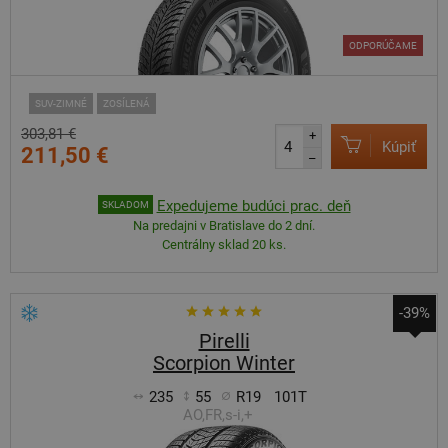
ODPORÚČAME
SUV-ZIMNÉ
ZOSÍLENÁ
303,81 €
+
Kúpiť
211,50 €
–
Expedujeme budúci prac. deň
SKLADOM
Na predajni v Bratislave do 2 dní.
Centrálny sklad 20 ks.
-39%
Pirelli
Scorpion Winter
235
55
R19
101T
AO,FR,s-i,+