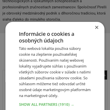
technologických a výskumných schopnostiach a
profesionálnych zručnostiach zamestnancov. Spoločnosť Pirelli
je obrovský medzinárodný podnik s dlhoročnou tradíciou, ktorá
siaha ďaleko do minulého storočia.
×
Informácie o cookies a
osobných údajoch
Táto webová lokalita používa súbory
Súvisiace produkty
cookie na zlepšenie používateľskej
skúsenosti. Používaním našej webovej
lokality vyjadrujete súhlas s používaním
všetkých súborov cookie v súlade s našimi
-38%
zásadami používania súborov cookie. So
Pirelli
súhlasom môžeme tiež odovzdať určité
Scorpion Winter
osobné údaje marketingovým platformám
na marketingové účely.
235
55
R19
101T
elt,FR
SHOW ALL PARTNERS
(1910) →