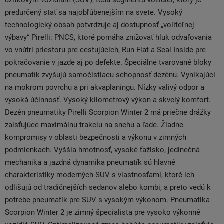
úžitkovým vozidlám (SUV), teda segmentu vozidiel, ktorý je
predurčený stať sa najobľúbenejším na svete. Vysoký
technologický obsah potvrdzuje aj dostupnosť „voliteľnej
výbavy“ Pirelli: PNCS, ktoré pomáha znižovať hluk odvaľovania
vo vnútri priestoru pre cestujúcich, Run Flat a Seal Inside pre
pokračovanie v jazde aj po defekte. Špeciálne tvarované bloky
pneumatík zvyšujú samočistiacu schopnosť dezénu. Vynikajúci
na mokrom povrchu a pri akvaplaningu. Nízky valivý odpor a
vysoká účinnosť. Vysoký kilometrový výkon a skvelý komfort.
Dezén pneumatiky Pirelli Scorpion Winter 2 má priečne drážky
zaisťujúce maximálnu trakciu na snehu a ľade. Žiadne
kompromisy v oblasti bezpečnosti a výkonu v zimných
podmienkach. Vyššia hmotnosť, vysoké ťažisko, jedinečná
mechanika a jazdná dynamika pneumatík sú hlavné
charakteristiky moderných SUV s vlastnosťami, ktoré ich
odlišujú od tradičnejších sedanov alebo kombi, a preto vedú k
potrebe pneumatík pre SUV s vysokým výkonom. Pneumatika
Scorpion Winter 2 je zimný špecialista pre vysoko výkonné