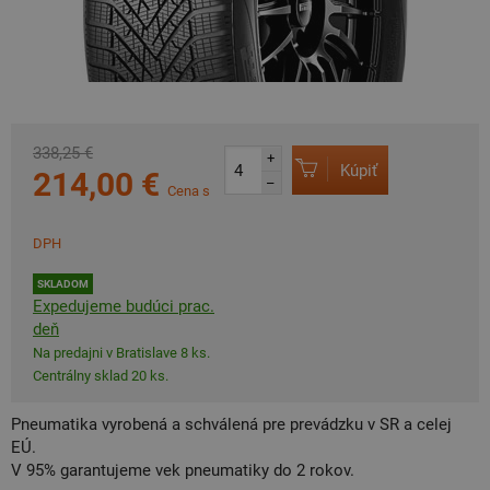
338,25 €
+
Kúpiť
214,00 €
–
Cena s
DPH
SKLADOM
Expedujeme budúci prac.
deň
Na predajni v Bratislave 8 ks.
Centrálny sklad 20 ks.
Pneumatika vyrobená a schválená pre prevádzku v SR a celej
EÚ.
V 95% garantujeme vek pneumatiky do 2 rokov.