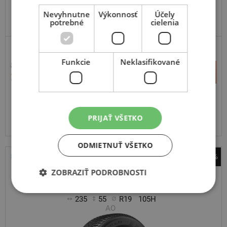
Nevyhnutne
Výkonnosť
Účely
potrebné
cielenia
ODPORÚČAME
SUV-ZIMNÉ
Funkcie
Neklasifikované
345,63 €
+
Kúpiť
213,30 €
–
Expedujeme do 3-8 prac. dní
SKLADOM
Na predajni v Bratislave do 3-8 prac. dní.
PRIJAŤ VŠETKO
Centrálny sklad ČR 20 ks.
ODMIETNUŤ VŠETKO
-30%
Michelin
ZOBRAZIŤ PODROBNOSTI
Pilot Alpin 5 SUV
235
55
R19
105H
AO