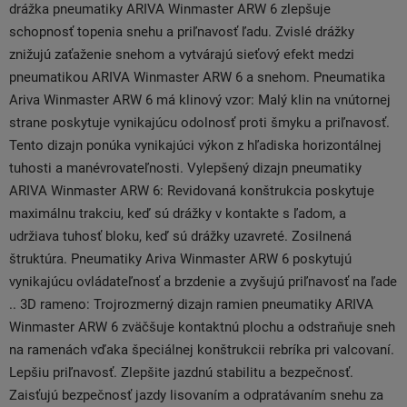
drážka pneumatiky ARIVA Winmaster ARW 6 zlepšuje
schopnosť topenia snehu a priľnavosť ľadu. Zvislé drážky
znižujú zaťaženie snehom a vytvárajú sieťový efekt medzi
pneumatikou ARIVA Winmaster ARW 6 a snehom. Pneumatika
Ariva Winmaster ARW 6 má klinový vzor: Malý klin na vnútornej
strane poskytuje vynikajúcu odolnosť proti šmyku a priľnavosť.
Tento dizajn ponúka vynikajúci výkon z hľadiska horizontálnej
tuhosti a manévrovateľnosti. Vylepšený dizajn pneumatiky
ARIVA Winmaster ARW 6: Revidovaná konštrukcia poskytuje
maximálnu trakciu, keď sú drážky v kontakte s ľadom, a
udržiava tuhosť bloku, keď sú drážky uzavreté. Zosilnená
štruktúra. Pneumatiky Ariva Winmaster ARW 6 poskytujú
vynikajúcu ovládateľnosť a brzdenie a zvyšujú priľnavosť na ľade
.. 3D rameno: Trojrozmerný dizajn ramien pneumatiky ARIVA
Winmaster ARW 6 zväčšuje kontaktnú plochu a odstraňuje sneh
na ramenách vďaka špeciálnej konštrukcii rebríka pri valcovaní.
Lepšiu priľnavosť. Zlepšite jazdnú stabilitu a bezpečnosť.
Zaisťujú bezpečnosť jazdy lisovaním a odpratávaním snehu za