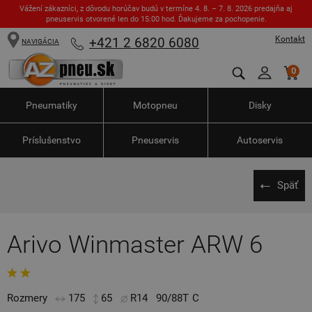
Vážení zákazníci, z dôvodu horúčav budú v termíne 4. 8. – 7. 8. 2026 predajňa aj
pneuservis otvorené len do 15:00 hod. Ďakujeme za pochopenie.
Kontakt
+421 2 6820 6080
NAVIGÁCIA
0
Pneumatiky
Motopneu
Disky
Príslušenstvo
Pneuservis
Autoservis
Späť
Arivo Winmaster ARW 6
Rozmery
175
65
R14
90/88T
C