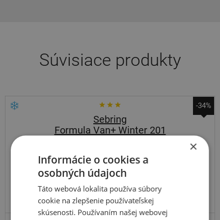
Súvisiace produkty
-34%
Sebring
Formula Van+ Winter 201
×
175
65
R14
90R
C
Informácie o cookies a
osobných údajoch
Táto webová lokalita používa súbory
cookie na zlepšenie používateľskej
ODPORÚČAME
VYRÁBA MICHELIN V EÚ
skúsenosti. Používaním našej webovej