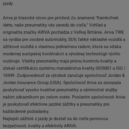
jazdy.
Ariva je klasické slovo pre príchod, čo znamená "Kamkoľvek
idete, naše pneumatiky vás zavedú do cieľa." Vzhľad a
originalita značky ARIVA pochádza z Veľkej Británie. Ariva TIRE
sa vyrába pre osobné automobily, SUV, ľahké nákladné vozidlá a
úžitkové vozidlá s vlastnou jedinečnou radom, ktorá sa vďaka
modernej európskej konštrukcii a výrobnej technológii rýchlo
rozširuje. Všetky pneumatiky majú prísnu kontrolu kvality a
získali certifikáciu systému manažérstva kvality ISO9001 a ISO /
16949. Zodpovednosť za výrobok zaručuje spoločnosť Jordan &
Jordan Insurance Group (USA). Spoločnosť Ariva sa zaviazala
poskytovať vysoko kvalitné pneumatiky a výnimočné služby
našim zákazníkom po celom svete. Poslaním spoločnosti Ariva
je poskytovať efektívne jazdné zážitky a pneumatiky pre
každodenné požiadavky.
Najlepší zážitok z jazdy je dostať sa do cieľa pomocou
bezpečnosti, kvality a efektivity ARIVA.