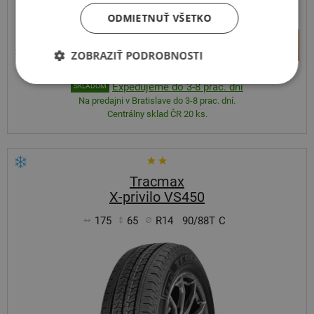
ODMIETNUŤ VŠETKO
+
Kúpiť
59,40 €
ZOBRAZIŤ PODROBNOSTI
–
Expedujeme do 3-8 prac. dní
SKLADOM
Na predajni v Bratislave do 3-8 prac. dní.
Centrálny sklad ČR 20 ks.
Tracmax
X-privilo VS450
175
65
R14
90/88T
C