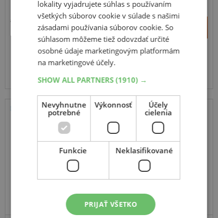
lokality vyjadrujete súhlas s používaním
všetkých súborov cookie v súlade s našimi
90,65 €
+
zásadami používania súborov cookie. So
Kúpiť
59,80 €
–
súhlasom môžeme tiež odovzdať určité
osobné údaje marketingovým platformám
Expedujeme do 3-8 prac. dní
SKLADOM
na marketingové účely.
Na predajni v Bratislave do 3-8 prac. dní.
Centrálny sklad ČR 16 ks.
SHOW ALL PARTNERS
(1910) →
Nevyhnutne
Výkonnosť
Účely
potrebné
cielenia
Sailun
Endure WSL1
175
65
R14
90/88T
C
Funkcie
Neklasifikované
SUPER KVALITA / VÝKON
PRIJAŤ VŠETKO