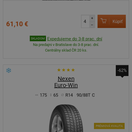
+
Kúpiť
61,10 €
–
Expedujeme do 3-8 prac. dní
SKLADOM
Na predajni v Bratislave do 3-8 prac. dní.
Centrálny sklad ČR 20 ks.
-62%
Nexen
Euro-Win
175
65
R14
90/88T
C
PRÉMIOVÁ KVALITA