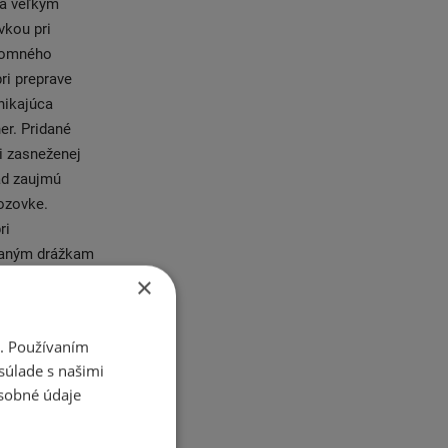
ka veľkým
vkou pri
ájomného
ri preprave
nikajúca
er. Pridané
i zasneženej
ad zaujmú
ozovke.
ri
vnaným drážkam
ľahké nákladné
×
vídateľných
i. Používaním
súlade s našimi
e. Už v roku
sobné údaje
y zvanej Fulda
des-Benz.