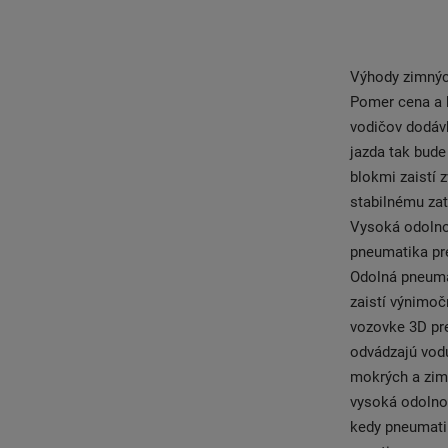
Výhody zimných
Pomer cena a 
vodičov dodávk
jazda tak bude
blokmi zaistí 
stabilnému zat
Vysoká odolno
pneumatika pr
Odolná pneuma
zaistí výnimoč
vozovke 3D pr
odvádzajú vod
mokrých a zim
vysoká odolnos
kedy pneumatik