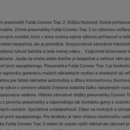
 pneumatík Fulda Conveo Trac 2: Nižšia hlučnosť, Dobrá priľnavos
kvalita. Zimné pneumatiky Fulda Conveo Trac 2 sú výbornou voľbou
ových vozidiel, ktorí v zime ocenia najmä výbornú priľnavosť a nižš
 nielen bezpečná, ale aj pohodlná. Dvojúrovňové obvodové hrbolče
zvýšenú tuhosť behúňa a teda menej oderu .. Vzájomné blokovanie l
áčanie. Jazda na snehu alebo brečke je bezpečná a nehrozí vám pod
sť proti aquaplaningu. Pneumatika Fulda Conveo Trac 3 je hodnot
e najnovšiu generáciu malých nákladných vozňov a stredných až ve
tika pre ľahké nákladné automobily s dlhou kilometrovou životnos
ný výkon v zimnom období Zvýšená stabilita ťažko naložených vozid
epojovacie vedenia. Hlboké obvodové drážky pneumatiky Conveo Tr
u z povrchu pneumatiky a napomáhajú tak kontaktu gumy s vozovko
ných cestách. Spoľahlivá ovládateľnosť: Záber na mokrých a zimný
ť proti aquaplaningu. Pre dodávky je taká vítanou vlastnosťou vyšš
a Fulda Conveo Trac 3 nielen že uvezie vyšší náklad ale zároveň je