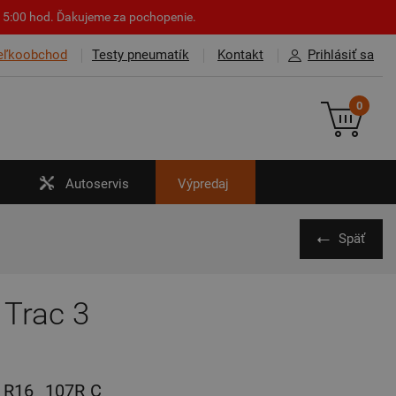
o 15:00 hod. Ďakujeme za pochopenie.
eľkoobchod
Testy pneumatík
Kontakt
Prihlásiť sa
0
Autoservis
Výpredaj
Späť
 Trac 3
R16
107R
C