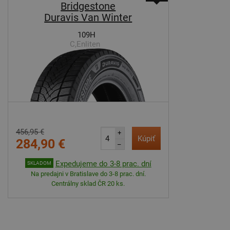
Bridgestone
Duravis Van Winter
109H
C,Enliten
456,95 €
+
Kúpiť
284,90 €
–
Expedujeme do 3-8 prac. dní
SKLADOM
Na predajni v Bratislave do 3-8 prac. dní.
Centrálny sklad ČR 20 ks.