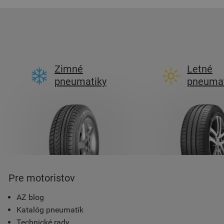
Zimné
Letné
pneumatiky
pneumat
Pre motoristov
AZ blog
Katalóg pneumatík
Technické rady