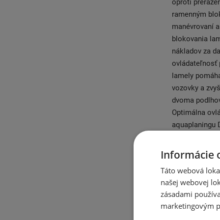
oproti preraze
ramenným blok
manévrovaní a
blokovania lam
nákladov za d
ovládateľnosť
lamely pomáha
vozovky a zvyš
dvoma podlhova
Optimálna ovl
aquaplaningu 
Dlhšia kilomet
vozidlá, ktorá
Informácie 
zimných cestá
Táto webová lokal
našej webovej lok
Výroba pneuma
zásadami používa
1938 spoločno
marketingovým p
Blitz. Fulda b