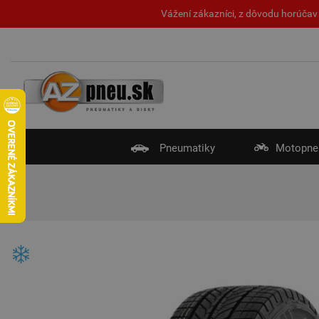
Vážení zákazníci, z dôvodu horúčav 
Pneumatiky
Motopne