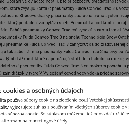
nie. Spoľahlivá ovládateľnosť: Užite si bezpečnú ovládateľnosť vďa
om, ktoré zvyšujú kontakt pneumatiky Fulda Conveo Trac 3 s vozo
 zatáčaní. Stredové drážky pneumatiky spoločne tvoria systém vz
iel, ktorý pri riadení zachytáva sneh. Pneumatika pod kontrolou aj p
ažďa. Behúň pneumatiky Conveo Trac má vysokú hustotu lamiel. Vy
 pneumatiky Fulda Conveo Trac 3 na snehu Technológia Snow Catch
jú pneumatike Fulda Conveo Trac 3 zahryznúť sa do zľadovatenej č
ujú tak záber. Zimné pneumatiky Fulda Conveo Trac 2 na prvý pohľ
stými drážkami, ktoré napomáhajú stabilite a trakciu na mokrej v
ádateľnosť pneumatiky Fulda Conveo Trac 3 na mokrom povrchu a p
Dizajn drážok v tvare V Vylepšený odvod vody vďaka priečne zaro
rová životnosť Block Reinforcer. Cenovo dostupná pneumatika pre 
 vás udrží v pohybe po celú zimu Istota pri riadení a záber na nepred
o cookies a osobných údajoch
ch.
ita používa súbory cookie na zlepšenie používateľskej skúsenost
ality vyjadrujete súhlas s používaním všetkých súborov cookie v 
tík Fulda bola založená roku 1900 v rovnomennom nemeckom mest
nia súborov cookie. So súhlasom môžeme tiež odovzdať určité o
sť testovala vysokorychlostníc pneumatiky a nákladných pneumatik
latformám na marketingové účely.
ola oficiálnym a jedniným dodavetelem obutie pre spoločnosť Merce