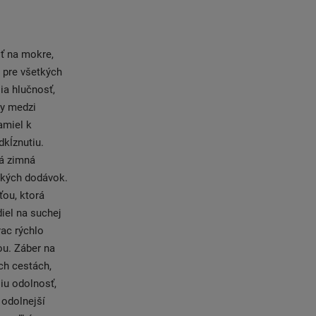
ť na mokre,
 pre všetkých
ia hlučnosť,
ky medzi
amiel k
kĺznutiu.
ná zimná
ľkých dodávok.
ťou, ktorá
iel na suchej
ac rýchlo
u. Záber na
ch cestách,
iu odolnosť,
 odolnejší