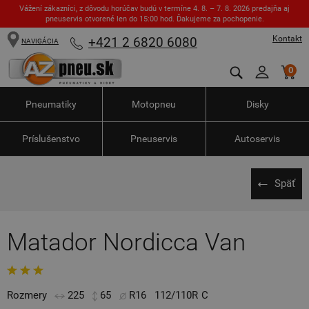
Vážení zákazníci, z dôvodu horúčav budú v termíne 4. 8. – 7. 8. 2026 predajňa aj
pneuservis otvorené len do 15:00 hod. Ďakujeme za pochopenie.
Kontakt
+421 2 6820 6080
NAVIGÁCIA
0
Pneumatiky
Motopneu
Disky
Príslušenstvo
Pneuservis
Autoservis
Späť
Matador Nordicca Van
Rozmery
225
65
R16
112/110R
C