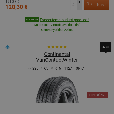
191,88 €
+
Kúpiť
120,30 €
–
Expedujeme budúci prac. deň
SKLADOM
Na predajni v Bratislave do 2 dní.
Centrálny sklad 20 ks.
-43%
Continental
VanContactWinter
225
65
R16
112/110R
C
ODPORÚČAME