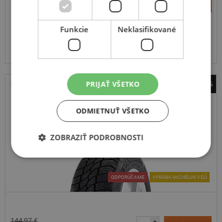
Kúpiť
105,40 €
–
Funkcie
Neklasifikované
Expedujeme budúci prac. deň
SKLADOM
Na predajni v Bratislave do 2 dní.
Centrálny sklad 20 ks.
PRIJAŤ VŠETKO
-34%
Sebring
Formula Van+ Winter 201
ODMIETNUŤ VŠETKO
225
65
R16
112R
C
ZOBRAZIŤ PODROBNOSTI
ODPORÚČAME
VYRÁBA MICHELIN V EÚ
144,97 €
+