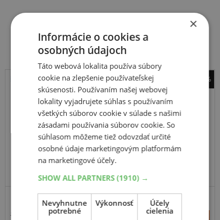
×
Súvisiace produkty
Informácie o cookies a
osobných údajoch
Táto webová lokalita používa súbory
cookie na zlepšenie používateľskej
-31%
skúsenosti. Používaním našej webovej
Kumho
lokality vyjadrujete súhlas s používaním
Winter Portran CW51
všetkých súborov cookie v súlade s našimi
225
65
R16
112/110R
C
zásadami používania súborov cookie. So
súhlasom môžeme tiež odovzdať určité
osobné údaje marketingovým platformám
na marketingové účely.
ODPORÚČAME
SHOW ALL PARTNERS
(1910) →
Nevyhnutne
Výkonnosť
Účely
potrebné
cielenia
153,17 €
+