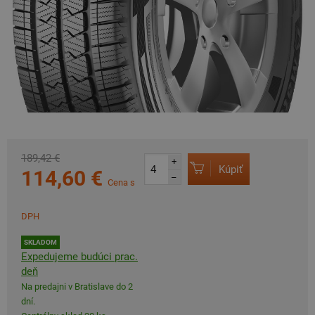
189,42 €
+
Kúpiť
114,60 €
–
Cena s
DPH
SKLADOM
Expedujeme budúci prac.
deň
Na predajni v Bratislave do 2
dní.