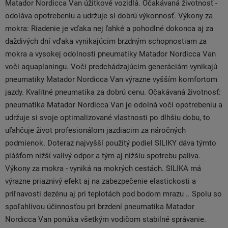
Matador Nordicca Van úžitkové vozidlá. Očakávaná životnosť -
odoláva opotrebeniu a udržuje si dobrú výkonnosť. Výkony za
mokra: Riadenie je vďaka nej ľahké a pohodlné dokonca aj za
daždivých dní vďaka vynikajúcim brzdným schopnostiam za
mokra a vysokej odolnosti pneumatiky Matador Nordicca Van
voči aquaplaningu. Voči predchádzajúcim generáciám vynikajú
pneumatiky Matador Nordicca Van výrazne vyšším komfortom
jazdy. Kvalitné pneumatika za dobrú cenu. Očakávaná životnosť:
pneumatika Matador Nordicca Van je odolná voči opotrebeniu a
udržuje si svoje optimalizované vlastnosti po dlhšiu dobu, to
uľahčuje život profesionálom jazdiacim za náročných
podmienok. Doteraz najvyšší použitý podiel SILIKY dáva týmto
plášťom nižší valivý odpor a tým aj nižšiu spotrebu paliva.
Výkony za mokra - vyniká na mokrých cestách. SILIKA má
výrazne priaznivý efekt aj na zabezpečenie elastickosti a
priľnavosti dezénu aj pri teplotách pod bodom mrazu .. Spolu so
spoľahlivou účinnosťou pri brzdení pneumatika Matador
Nordicca Van ponúka všetkým vodičom stabilné správanie.