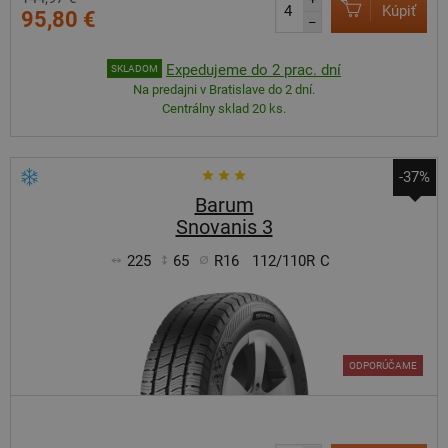
Kúpiť
95,80 €
–
Expedujeme do 2 prac. dní
SKLADOM
Na predajni v Bratislave do 2 dní.
Centrálny sklad 20 ks.
-37%
Barum
Snovanis 3
225
65
R16
112/110R
C
ODPORÚČAME