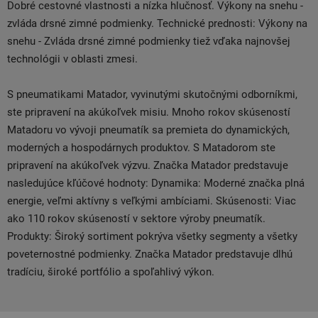
Dobré cestovné vlastnosti a nízka hlučnosť. Výkony na snehu -
zvláda drsné zimné podmienky. Technické prednosti: Výkony na
snehu - Zvláda drsné zimné podmienky tiež vďaka najnovšej
technológii v oblasti zmesi.
S pneumatikami Matador, vyvinutými skutočnými odborníkmi,
ste pripravení na akúkoľvek misiu. Mnoho rokov skúseností
Matadoru vo vývoji pneumatík sa premieta do dynamických,
moderných a hospodárnych produktov. S Matadorom ste
pripravení na akúkoľvek výzvu. Značka Matador predstavuje
nasledujúce kľúčové hodnoty: Dynamika: Moderné značka plná
energie, veľmi aktívny s veľkými ambíciami. Skúsenosti: Viac
ako 110 rokov skúseností v sektore výroby pneumatík.
Produkty: Široký sortiment pokrýva všetky segmenty a všetky
poveternostné podmienky. Značka Matador predstavuje dlhú
tradíciu, široké portfólio a spoľahlivý výkon.