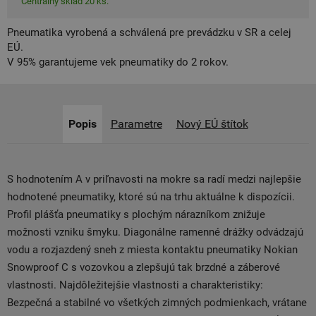
Centrálny sklad 20 ks.
Pneumatika vyrobená a schválená pre prevádzku v SR a celej
EÚ.
V 95% garantujeme vek pneumatiky do 2 rokov.
Popis
Parametre
Nový EÚ štítok
S hodnotením A v priľnavosti na mokre sa radí medzi najlepšie
hodnotené pneumatiky, ktoré sú na trhu aktuálne k dispozícii.
Profil plášťa pneumatiky s plochým nárazníkom znižuje
možnosti vzniku šmyku. Diagonálne ramenné drážky odvádzajú
vodu a rozjazdený sneh z miesta kontaktu pneumatiky Nokian
Snowproof C s vozovkou a zlepšujú tak brzdné a záberové
vlastnosti. Najdôležitejšie vlastnosti a charakteristiky:
Bezpečná a stabilné vo všetkých zimných podmienkach, vrátane