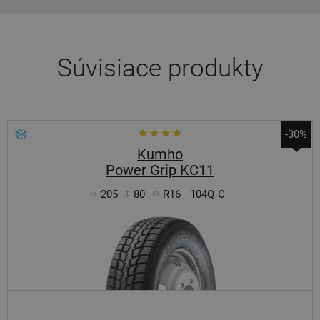
Súvisiace produkty
-30%
Kumho
Power Grip KC11
205
80
R16
104Q
C