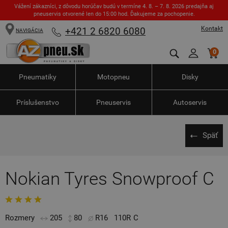
Vážení zákazníci, z dôvodu horúčav budú v termíne 4. 8. – 7. 8. 2026 predajňa aj
pneuservis otvorené len do 15:00 hod. Ďakujeme za pochopenie.
Kontakt
+421 2 6820 6080
NAVIGÁCIA
0
Pneumatiky
Motopneu
Disky
Príslušenstvo
Pneuservis
Autoservis
Späť
Nokian Tyres Snowproof C
Rozmery
205
80
R16
110R
C