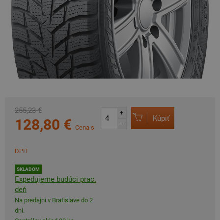
255,23 €
+
Kúpiť
128,80 €
–
Cena s
DPH
SKLADOM
Expedujeme budúci prac.
deň
Na predajni v Bratislave do 2
dní.