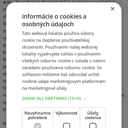
dráhu. Nová Nokian Snowproof C je bezpečná a spoľahlivá
×
zimná pneumatika Nokian Snowproof C určená špeciálne pre
Informácie o cookies a
úžitkové vozidlá s vyššou hmotnosťou. Pneumatika Nokian
osobných údajoch
Snowproof C vyniká predovšetkým svojou bezpečnosťou v
zimných podmienkach, komfortom a odolnosťou. Vďaka
Táto webová lokalita používa súbory
vynikajúcej priľnavosti na čerstvom i roztopenom snehu a za
cookie na zlepšenie používateľskej
dažďa zaručuje pneumatika Nokian Snowproof C vyspelou
skúsenosti. Používaním našej webovej
bezpečnosť pri každodenných jazdách. Pneumatika Nokian
lokality vyjadrujete súhlas s používaním
Snowproof C zaisťuje vyspelú bezpečnosť pri každodenných
všetkých súborov cookie v súlade s našimi
jazdách a zaručuje vynikajúcu zimnú priľnavosť na čerstvom i
zásadami používania súborov cookie. So
roztopenom snehu a za dažďa. Inovatívny dezén udrží auto v
súhlasom môžeme tiež odovzdať určité
správnej stope aj na klzkom povrchu. Pneumatika Nokian
osobné údaje marketingovým platformám
na marketingové účely.
Snowproof C bola vyvinutá tak, aby aj pri narastajúcom počte
najazdených kilometrov bola odolná voči vysokému zaťaženiu a
SHOW ALL PARTNERS
(1910) →
opotrebovaniu a zaručovala tak vynikajúcu kilometrovú
životnosť.
Nevyhnutne
Výkonnosť
Účely
potrebné
cielenia
Nokian sa stal špecialistom a odborníkom na zimné