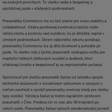
na mokrých povrchoch. To všetko vedie k bezpečnej a
spoľahlivej jazde v sťažených podmienkach.
Pneumatiky Commercio Ice sú tiež známe pre svoju stabilitu a
ovládateľnosť. Vďaka posilnenej konštrukcii bočníc máte
väčšiu istotu a kontrolu nad vozidlom, čo je dôležité, najmä v
zimných podmienkach. Okrem výborného výkonu ponúkajú
pneumatiky Commercio Ice aj dlhú životnosť a pohodlie pri
jazde. To všetko robí z týchto pneumatík vynikajúcu voľbu pre
majiteľov ľahkých úžitkových vozidiel a dodávok, ktorí
očakávajú kvalitu a bezpečnosť aj za nepriaznivého počasia.
Spoločnosť pre značku pneumatík Sailun od začiatku spojila
technické skúsenosti s inovatívnym výskumom a vývojom s
cieľom navrhnúť a vyrobiť pneumatiky svetovej triedy pre všetky
typy vozidiel. Výrobca Sailun je tretím najväčším výrobcom
pneumatík v Číne. Predáva ich vo viac ako 50 krajinách po
celom svete. Pneumatiky Sailun vytvorili závideniahodnú povesť