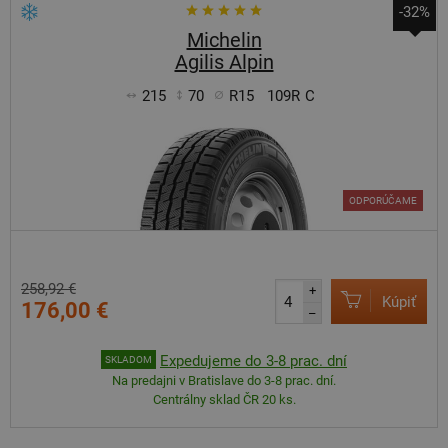
-32%
Michelin
Agilis Alpin
215
70
R15
109R
C
ODPORÚČAME
258,92 €
+
Kúpiť
176,00 €
–
Expedujeme do 3-8 prac. dní
SKLADOM
Na predajni v Bratislave do 3-8 prac. dní.
Centrálny sklad ČR 20 ks.