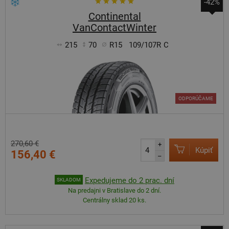
-42%
Continental
VanContactWinter
215
70
R15
109/107R
C
ODPORÚČAME
270,60 €
+
Kúpiť
156,40 €
–
Expedujeme do 2 prac. dní
SKLADOM
Na predajni v Bratislave do 2 dní.
Centrálny sklad 20 ks.