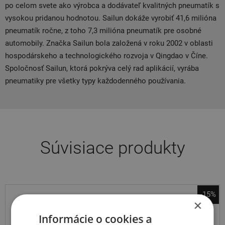
po celom svete ako výrobca a dodávateľ kvalitných pneumatík s
vysokou pridanou hodnotou. Sailun dokáže vyrobiť 41,6 milióna
pneumatík ročne, z toho 7,3 milióna pneumatík pre osobné
automobily. Značka Sailun bola založená v roku 2002 v oblasti
hospodárskeho a technologického rozvoja v Qingdao v Číne.
Spoločnosť Sailun, ktorá pokrýva celý rad aplikácií, vyrába
pneumatiky pre všetky typy každodenného používania.
Súvisiace produkty
-15%
×
sněhové řetězy Pewag
Informácie o cookies a
Servo SUV RSV 75