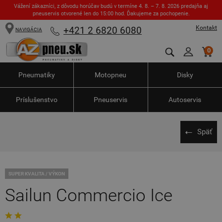
Vážení zákazníci, z dôvodu horúčav budú v termíne 4. 8. – 7. 8. 2026 predajňa aj
pneuservis otvorené len do 15:00 hod. Ďakujeme za pochopenie.
Kontakt
+421 2 6820 6080
NAVIGÁCIA
0
Pneumatiky
Motopneu
Disky
Príslušenstvo
Pneuservis
Autoservis
Späť
SUPER KVALITA / VÝKON
Sailun Commercio Ice