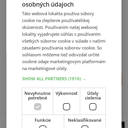
osobných údajoch
Táto webová lokalita používa súbory
cookie na zlepšenie používateľskej
skúsenosti. Používaním našej webovej
lokality vyjadrujete súhlas s používaním
všetkých súborov cookie v súlade s našimi
zásadami používania súborov cookie. So
súhlasom môžeme tiež odovzdať určité
osobné údaje marketingovým platformám
na marketingové účely.
201,60 €
+
SHOW ALL PARTNERS
(1910) →
Kúpiť
171,00 €
–
Nevyhnutne
Výkonnosť
Účely
Expedujeme do 2 prac. dní
SKLADOM
potrebné
cielenia
Na predajni v Bratislave do 2 dní.
Centrálny sklad 2 ks.
Funkcie
Neklasifikované
-29%