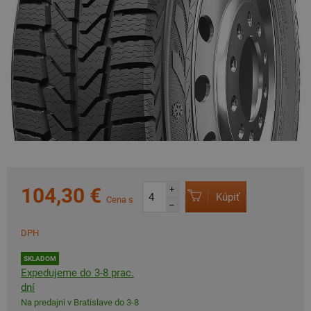
104,30 €
+
Kúpiť
Cena s
–
DPH
SKLADOM
Expedujeme do 3-8 prac.
dní
Na predajni v Bratislave do 3-8