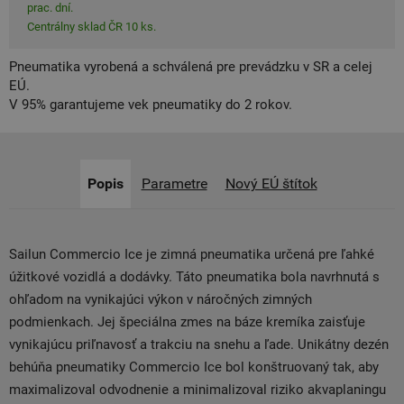
prac. dní.
Centrálny sklad ČR 10 ks.
Pneumatika vyrobená a schválená pre prevádzku v SR a celej
EÚ.
V 95% garantujeme vek pneumatiky do 2 rokov.
Popis
Parametre
Nový EÚ štítok
Sailun Commercio Ice je zimná pneumatika určená pre ľahké
úžitkové vozidlá a dodávky. Táto pneumatika bola navrhnutá s
ohľadom na vynikajúci výkon v náročných zimných
podmienkach. Jej špeciálna zmes na báze kremíka zaisťuje
vynikajúcu priľnavosť a trakciu na snehu a ľade. Unikátny dezén
behúňa pneumatiky Commercio Ice bol konštruovaný tak, aby
maximalizoval odvodnenie a minimalizoval riziko akvaplaningu