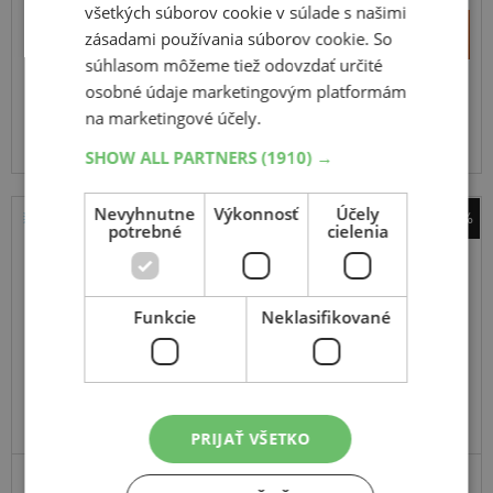
všetkých súborov cookie v súlade s našimi
+
Kúpiť
zásadami používania súborov cookie. So
169,70 €
–
súhlasom môžeme tiež odovzdať určité
osobné údaje marketingovým platformám
Expedujeme do 3-8 prac. dní
SKLADOM
na marketingové účely.
Na predajni v Bratislave do 3-8 prac. dní.
Centrálny sklad ČR 12 ks.
SHOW ALL PARTNERS
(1910) →
Nevyhnutne
Výkonnosť
Účely
-38%
potrebné
cielenia
Bridgestone
Duravis Van Winter
109H
Funkcie
Neklasifikované
C,Enliten
PRIJAŤ VŠETKO