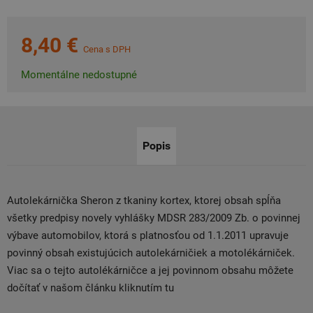
8,40 €
Cena s DPH
Momentálne nedostupné
Popis
Autolekárnička Sheron z tkaniny kortex, ktorej obsah spĺňa
všetky predpisy novely vyhlášky MDSR 283/2009 Zb. o povinnej
výbave automobilov, ktorá s platnosťou od 1.1.2011 upravuje
povinný obsah existujúcich autolekárničiek a motolékárniček.
Viac sa o tejto autolékárničce a jej povinnom obsahu môžete
dočítať v našom článku kliknutím tu