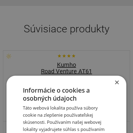
Súvisiace produkty
Kumho
Road Venture AT61
×
104S
Informácie o cookies a
osobných údajoch
Táto webová lokalita používa súbory
cookie na zlepšenie používateľskej
skúsenosti. Používaním našej webovej
lokality vyjadrujete súhlas s používaním
SUV-UNIVERZÁLNE
ZOSÍLENÁ