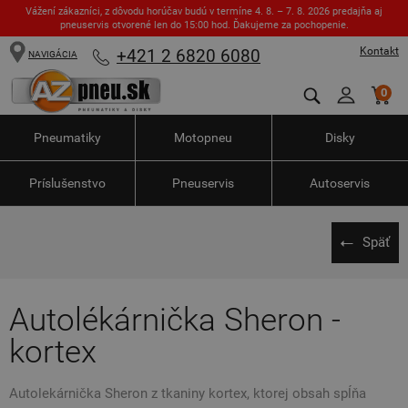
Vážení zákazníci, z dôvodu horúčav budú v termíne 4. 8. – 7. 8. 2026 predajňa aj
pneuservis otvorené len do 15:00 hod. Ďakujeme za pochopenie.
Kontakt
+421 2 6820 6080
NAVIGÁCIA
0
Pneumatiky
Motopneu
Disky
Príslušenstvo
Pneuservis
Autoservis
Späť
Autolékárnička Sheron -
kortex
Autolekárnička Sheron z tkaniny kortex, ktorej obsah spĺňa