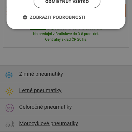
ODMIETNUŤ VŠETKO
456,95 €
+
Kúpiť
284,90 €
–
ZOBRAZIŤ PODROBNOSTI
Expedujeme do 3-8 prac. dní
SKLADOM
Na predajni v Bratislave do 3-8 prac. dní.
Centrálny sklad ČR 20 ks.
Zimné pneumatiky
Letné pneumatiky
Celoročné pneumatiky
Motocyklové pneumatiky