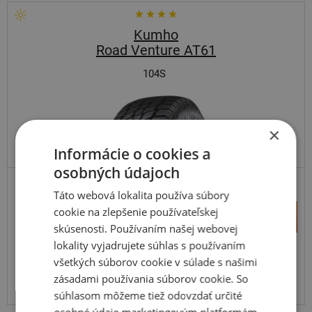
Kumho
Road Venture AT61
104S
×
Informácie o cookies a
osobných údajoch
SUV-UNIVERZÁLNE
ZOSÍLENÁ
Táto webová lokalita používa súbory
+
cookie na zlepšenie používateľskej
Kúpiť
169,70 €
–
skúsenosti. Používaním našej webovej
lokality vyjadrujete súhlas s používaním
Expedujeme do 3-8 prac. dní
SKLADOM
všetkých súborov cookie v súlade s našimi
Na predajni v Bratislave do 3-8 prac. dní.
zásadami používania súborov cookie. So
Centrálny sklad ČR 12 ks.
súhlasom môžeme tiež odovzdať určité