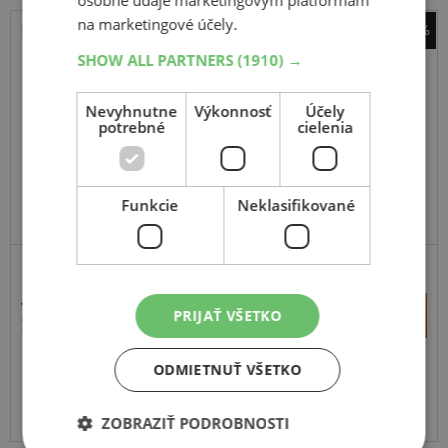
osobné údaje marketingovým platformám
na marketingové účely.
-38%
Bridgestone
SHOW ALL PARTNERS
(1910) →
Duravis Van Winter
Nevyhnutne
Výkonnosť
Účely
109H
potrebné
cielenia
C,Enliten
Funkcie
Neklasifikované
456,95 €
+
PRIJAŤ VŠETKO
Kúpiť
284,90 €
–
ODMIETNUŤ VŠETKO
Expedujeme do 3-8 prac. dní
SKLADOM
Na predajni v Bratislave do 3-8 prac. dní.
Centrálny sklad ČR 20 ks.
ZOBRAZIŤ PODROBNOSTI