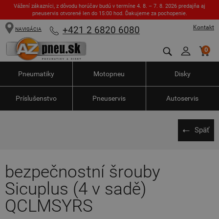
Vážení zákazníci, z dôvodu horúčav budú v termíne 4. 8. – 7. 8. 2026 predajňa aj
pneuservis otvorené len do 15:00 hod. Ďakujeme za pochopenie.
Kontakt
+421 2 6820 6080
NAVIGÁCIA
0
Pneumatiky
Motopneu
Disky
Príslušenstvo
Pneuservis
Autoservis
Späť
bezpečnostní šrouby
Sicuplus (4 v sadě)
QCLMSYRS