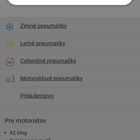
Zimné pneumatiky
Letné pneumatiky
Celoročné pneumatiky
Motocyklové pneumatiky
Príslušenstvo
Pre motoristov
AZ blog