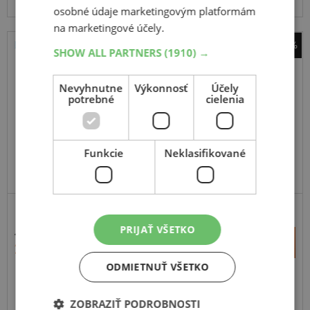
osobné údaje marketingovým platformám
na marketingové účely.
-38%
SHOW ALL PARTNERS
(1910) →
Bridgestone
Duravis Van Winter
Nevyhnutne
Výkonnosť
Účely
potrebné
cielenia
109H
C,Enliten
Funkcie
Neklasifikované
PRIJAŤ VŠETKO
456,95 €
+
Kúpiť
284,90 €
–
ODMIETNUŤ VŠETKO
Expedujeme do 3-8 prac. dní
SKLADOM
Na predajni v Bratislave do 3-8 prac. dní.
ZOBRAZIŤ PODROBNOSTI