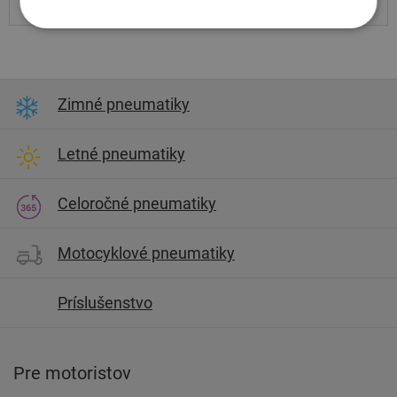
Centrálny sklad ČR 20 ks.
Zimné pneumatiky
Letné pneumatiky
Celoročné pneumatiky
Motocyklové pneumatiky
Príslušenstvo
Pre motoristov