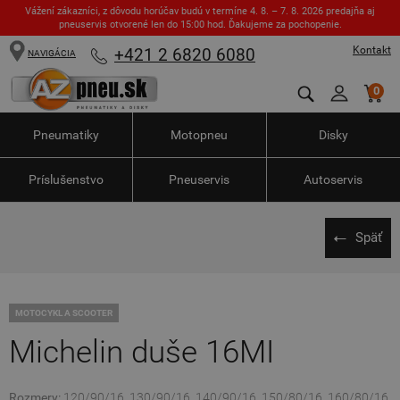
Vážení zákazníci, z dôvodu horúčav budú v termíne 4. 8. – 7. 8. 2026 predajňa aj
pneuservis otvorené len do 15:00 hod. Ďakujeme za pochopenie.
Kontakt
+421 2 6820 6080
NAVIGÁCIA
0
Pneumatiky
Motopneu
Disky
Príslušenstvo
Pneuservis
Autoservis
Späť
MOTOCYKL A SCOOTER
Michelin duše 16MI
Rozmery:
120/90/16, 130/90/16, 140/90/16, 150/80/16, 160/80/16,