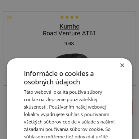
Kumho
Road Venture AT61
104S
×
Informácie o cookies a
osobných údajoch
Táto webová lokalita používa súbory
SUV-UNIVERZÁLNE
ZOSÍLENÁ
cookie na zlepšenie používateľskej
+
skúsenosti. Používaním našej webovej
Kúpiť
169,70 €
–
lokality vyjadrujete súhlas s používaním
všetkých súborov cookie v súlade s našimi
Expedujeme do 3-8 prac. dní
SKLADOM
zásadami používania súborov cookie. So
Na predajni v Bratislave do 3-8 prac. dní.
súhlasom môžeme tiež odovzdať určité
Centrálny sklad ČR 12 ks.