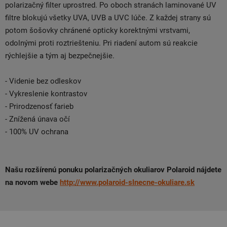
polarizačný filter uprostred. Po oboch stranách laminované UV
filtre blokujú všetky UVA, UVB a UVC lúče. Z každej strany sú
potom šošovky chránené opticky korektnými vrstvami,
odolnými proti roztriešteniu. Pri riadení autom sú reakcie
rýchlejšie a tým aj bezpečnejšie.
- Videnie bez odleskov
- Vykreslenie kontrastov
- Prirodzenosť farieb
- Znížená únava očí
- 100% UV ochrana
Našu rozšírenú ponuku polarizačných okuliarov Polaroid nájdete
na novom webe
http://www.polaroid-slnecne-okuliare.sk