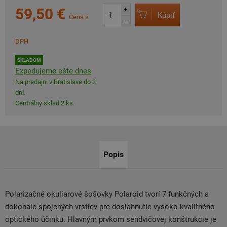
59,50 €
+
Kúpiť
Cena s
–
DPH
SKLADOM
Expedujeme ešte dnes
Na predajni v Bratislave do 2
dní.
Centrálny sklad 2 ks.
Popis
Polarizačné okuliarové šošovky Polaroid tvorí 7 funkčných a
dokonale spojených vrstiev pre dosiahnutie vysoko kvalitného
optického účinku. Hlavným prvkom sendvičovej konštrukcie je