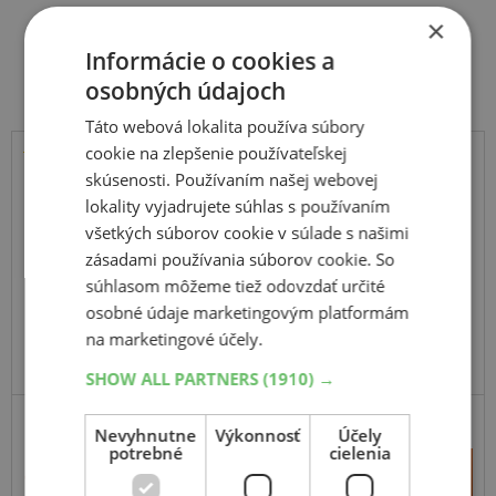
×
Súvisiace produkty
Informácie o cookies a
osobných údajoch
Táto webová lokalita používa súbory
cookie na zlepšenie používateľskej
skúsenosti. Používaním našej webovej
Kumho
lokality vyjadrujete súhlas s používaním
Road Venture AT61
všetkých súborov cookie v súlade s našimi
104S
zásadami používania súborov cookie. So
súhlasom môžeme tiež odovzdať určité
osobné údaje marketingovým platformám
na marketingové účely.
SHOW ALL PARTNERS
(1910) →
SUV-UNIVERZÁLNE
ZOSÍLENÁ
Nevyhnutne
Výkonnosť
Účely
potrebné
cielenia
+
Kúpiť
169,70 €
–