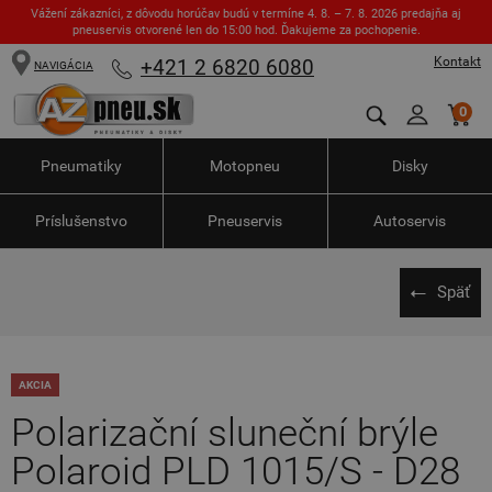
Vážení zákazníci, z dôvodu horúčav budú v termíne 4. 8. – 7. 8. 2026 predajňa aj
pneuservis otvorené len do 15:00 hod. Ďakujeme za pochopenie.
Kontakt
+421 2 6820 6080
NAVIGÁCIA
0
Pneumatiky
Motopneu
Disky
Príslušenstvo
Pneuservis
Autoservis
Späť
AKCIA
Polarizační sluneční brýle
Polaroid PLD 1015/S - D28