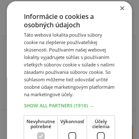
×
Súvisiace produkty
Informácie o cookies a
osobných údajoch
Táto webová lokalita používa súbory
cookie na zlepšenie používateľskej
skúsenosti. Používaním našej webovej
Kumho
lokality vyjadrujete súhlas s používaním
Road Venture AT61
všetkých súborov cookie v súlade s našimi
104S
zásadami používania súborov cookie. So
súhlasom môžeme tiež odovzdať určité
osobné údaje marketingovým platformám
na marketingové účely.
SHOW ALL PARTNERS
(1910) →
SUV-UNIVERZÁLNE
ZOSÍLENÁ
Nevyhnutne
Výkonnosť
Účely
potrebné
cielenia
+
Kúpiť
169,70 €
–