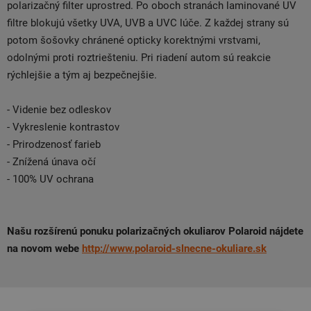
polarizačný filter uprostred. Po oboch stranách laminované UV
filtre blokujú všetky UVA, UVB a UVC lúče. Z každej strany sú
potom šošovky chránené opticky korektnými vrstvami,
odolnými proti roztriešteniu. Pri riadení autom sú reakcie
rýchlejšie a tým aj bezpečnejšie.
- Videnie bez odleskov
- Vykreslenie kontrastov
- Prirodzenosť farieb
- Znížená únava očí
- 100% UV ochrana
Našu rozšírenú ponuku polarizačných okuliarov Polaroid nájdete
na novom webe
http://www.polaroid-slnecne-okuliare.sk