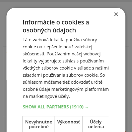
×
Informácie o cookies a
Súvisiace produkty
osobných údajoch
Táto webová lokalita používa súbory
cookie na zlepšenie používateľskej
skúsenosti. Používaním našej webovej
Kumho
lokality vyjadrujete súhlas s používaním
Road Venture AT61
všetkých súborov cookie v súlade s našimi
zásadami používania súborov cookie. So
104S
súhlasom môžeme tiež odovzdať určité
osobné údaje marketingovým platformám
na marketingové účely.
SHOW ALL PARTNERS
(1910) →
Nevyhnutne
Výkonnosť
Účely
SUV-UNIVERZÁLNE
potrebné
ZOSÍLENÁ
cielenia