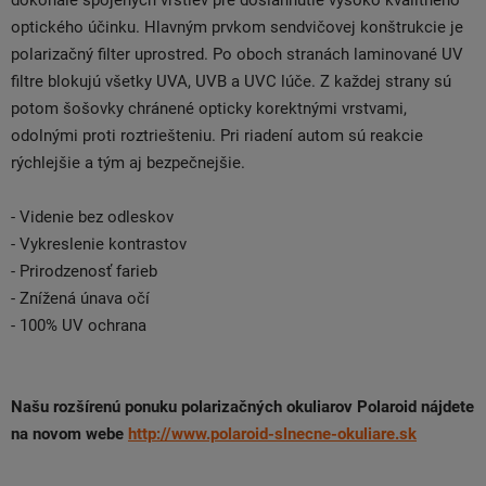
dokonale spojených vrstiev pre dosiahnutie vysoko kvalitného
optického účinku. Hlavným prvkom sendvičovej konštrukcie je
polarizačný filter uprostred. Po oboch stranách laminované UV
filtre blokujú všetky UVA, UVB a UVC lúče. Z každej strany sú
potom šošovky chránené opticky korektnými vrstvami,
odolnými proti roztriešteniu. Pri riadení autom sú reakcie
rýchlejšie a tým aj bezpečnejšie.
- Videnie bez odleskov
- Vykreslenie kontrastov
- Prirodzenosť farieb
- Znížená únava očí
- 100% UV ochrana
Našu rozšírenú ponuku polarizačných okuliarov Polaroid nájdete
na novom webe
http://www.polaroid-slnecne-okuliare.sk