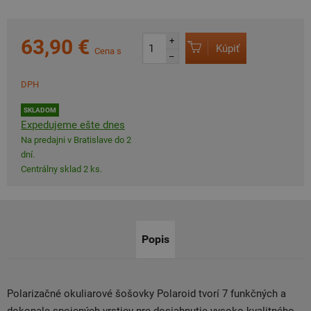
63,90 €
+
Kúpiť
Cena s
–
DPH
SKLADOM
Expedujeme ešte dnes
Na predajni v Bratislave do 2
dní.
Centrálny sklad 2 ks.
Popis
Polarizačné okuliarové šošovky Polaroid tvorí 7 funkčných a