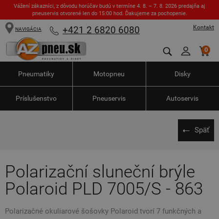
Vážení zákazníci, z dôvodu horúčav budú v termíne 4. 8. – 7. 8. 2026 predajňa aj
pneuservis otvorené len do 15:00 hod. Ďakujeme za pochopenie.
Kontakt
+421 2 6820 6080
NAVIGÁCIA
0
Pneumatiky
Motopneu
Disky
Príslušenstvo
Pneuservis
Autoservis
Späť
Polarizační sluneční brýle
Polaroid PLD 7005/S - 863
Polarizačné okuliarové šošovky Polaroid tvorí 7 funkčných a