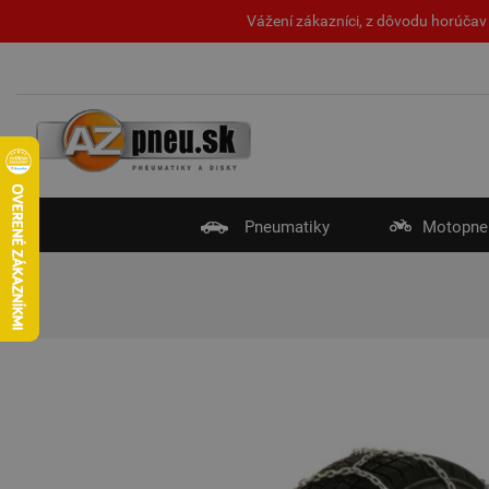
Vážení zákazníci, z dôvodu horúčav 
Pneumatiky
Motopne