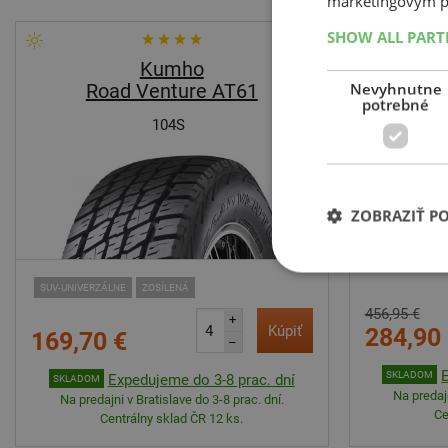
marketingovým p
SHOW ALL PAR
Kumho
Nevyhnutne
Road Venture AT61
Du
potrebné
104S
ZOBRAZIŤ P
SUV-UNIVERZÁLNE
ZOSÍLENÁ
456,95 €
+
Kúpiť
284,90
169,70 €
–
SKLADOM
Expedujeme do 3-8 prac. dní
SKLADOM
Na predajn
Na predajni v Bratislave do 3-8 prac. dní.
Ce
Centrálny sklad ČR 12 ks.