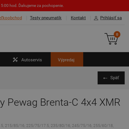
o 15:00 hod. Ďakujeme za pochopenie.
eľkoobchod
Testy pneumatík
Kontakt
Prihlásiť sa
0
Autoservis
Výpredaj
Späť
zy Pewag Brenta-C 4x4 XMR
.5, 215/85/16, 225/75/17.5, 235/80/16, 245/75/16, 255/60/18,