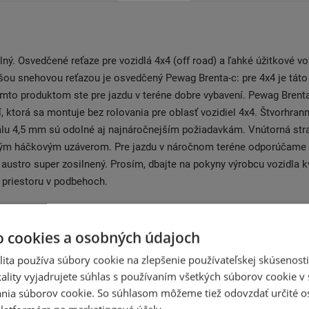
ný. Osvedčené reťaze pre vozidlá 4x4 (off road) a ľahké úžitkové vo
ou snehovou reťazou je osvedčený Pewag Brenta-c: pre 4x4 je táto
ýmto produktom ste pre jazdu v teréne dobre vybavení. Pewag Brenta
í, ktorá sa montuje bez rolovania pre oblasť vozidiel 4x4. Štvorhran
lu 4,5 mm sú odolné aj najnáročnejším požiadavkám. Vnútorná stra
ým háčkovým uzáverom. Pre jazdu v náročnom teréne odporúčame
austro super zosilnený. Prosím, dbajte na pokyny výrobcu vozidla k
priestoru v podbehoch.
o cookies a osobných údajoch
ita používa súbory cookie na zlepšenie používateľskej skúsenost
Súvisiace produkty
ality vyjadrujete súhlas s používaním všetkých súborov cookie v 
nia súborov cookie. So súhlasom môžeme tiež odovzdať určité o