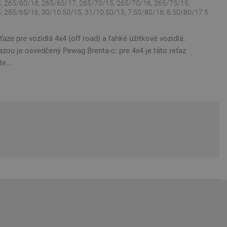
, 265/60/18, 265/65/17, 265/70/15, 265/70/16, 265/75/15,
 285/65/16, 30/10.50/15, 31/10.50/15, 7.50/80/16, 8.50/80/17.5
ze pre vozidlá 4x4 (off road) a ľahké úžitkové vozidlá.
zou je osvedčený Pewag Brenta-c: pre 4x4 je táto reťaz
e...