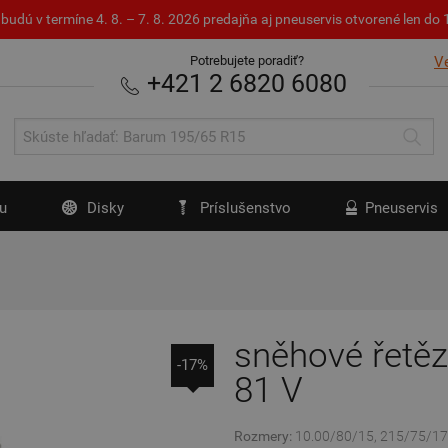
budú v termíne 4. 8. – 7. 8. 2026 predajňa aj pneuservis otvorené len d
Potrebujete poradiť?
V
+421 2 6820 6080
u
Disky
Príslušenstvo
Pneuservis
sněhové řetě
-17%
81 V
Rozmery:
10.00/80/15, 215/75/17