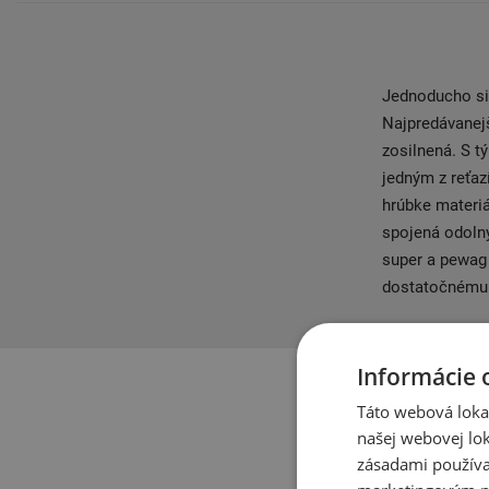
Jednoducho sil
Najpredávanejš
zosilnená. S t
jedným z reťaz
hrúbke materiá
spojená odoln
super a pewag 
dostatočnému 
Informácie 
Táto webová lokal
našej webovej lok
zásadami používa