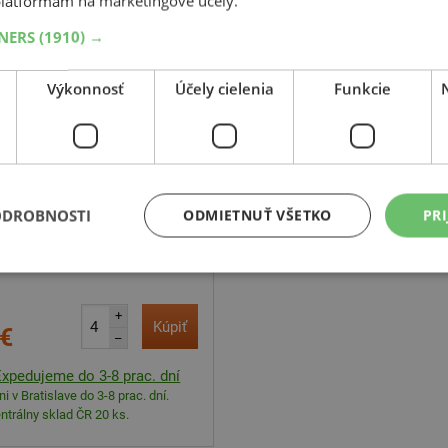
latformám na marketingové účely.
TNERS
(1910) →
-38%
Bridgestone
Výkonnosť
Účely cielenia
Funkcie
ravis Van Winter
109H
C,Enliten
ODROBNOSTI
ODMIETNUŤ VŠETKO
PRI
+
Kúpiť
 €
–
Expedujeme do 3-8 prac. dní
i v Bratislave do 3-8 prac. dní.
ntrálny sklad ČR 20 ks.