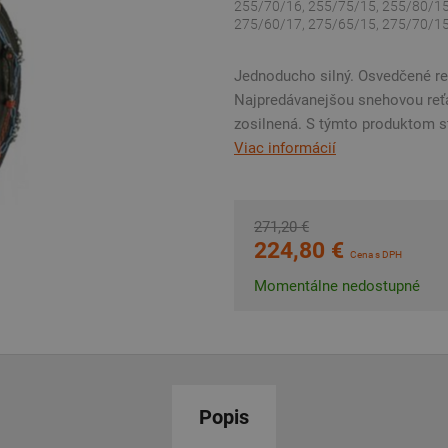
255/70/16, 255/75/15, 255/80/15
275/60/17, 275/65/15, 275/70/15,
Jednoducho silný. Osvedčené reťa
Najpredávanejšou snehovou reťa
zosilnená. S týmto produktom st
Viac informácií
271,20 €
224,80 €
Cena s DPH
Momentálne nedostupné
Popis