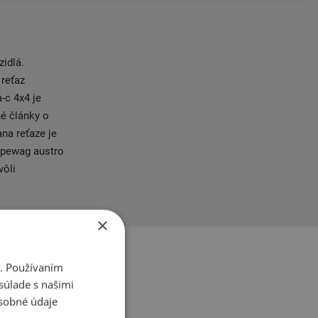
zidlá.
 reťaz
-c 4x4 je
né články o
na reťaze je
 pewag austro
vôli
×
i. Používaním
súlade s našimi
sobné údaje