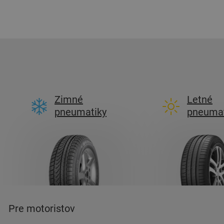
Zimné
Letné
pneumatiky
pneumat
Pre motoristov