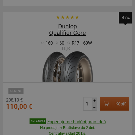
-47%
Dunlop
Qualifier Core
160
60
R17
69W
TL,R
CESTNÉ
208,10 €
+
Kúpiť
110,00 €
–
Expedujeme budúci prac. deň
SKLADOM
Na predajni v Bratislave do 2 dní.
Centrálny sklad 20 ks.