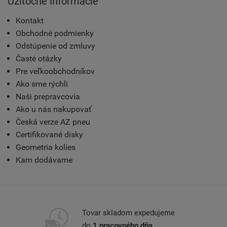
Užitočné informácie
Kontakt
Obchodné podmienky
Odstúpenie od zmluvy
Časté otázky
Pre veľkoobchodníkov
Ako sme rýchli
Naši prepravcovia
Ako u nás nakupovať
Česká verze AZ pneu
Certifikované disky
Geometria kolies
Kam dodávame
Tovar skladom expedujeme
do
1 pracovného dňa