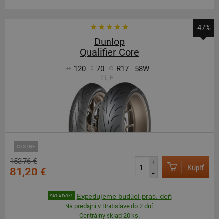
-47%
Dunlop
Qualifier Core
120
70
R17
58W
TL,F
CESTNÉ
153,76 €
+
Kúpiť
81,20 €
–
Expedujeme budúci prac. deň
SKLADOM
Na predajni v Bratislave do 2 dní.
Centrálny sklad 20 ks.