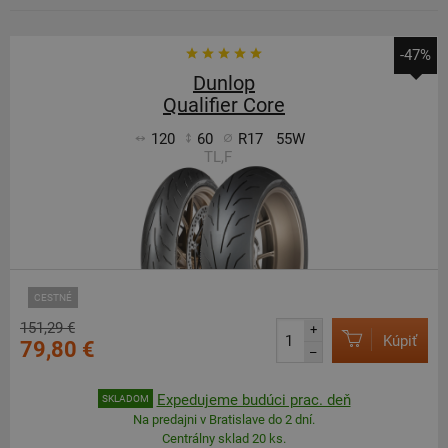
-47%
Dunlop
Qualifier Core
120
60
R17
55W
TL,F
CESTNÉ
151,29 €
+
Kúpiť
79,80 €
–
Expedujeme budúci prac. deň
SKLADOM
Na predajni v Bratislave do 2 dní.
Centrálny sklad 20 ks.