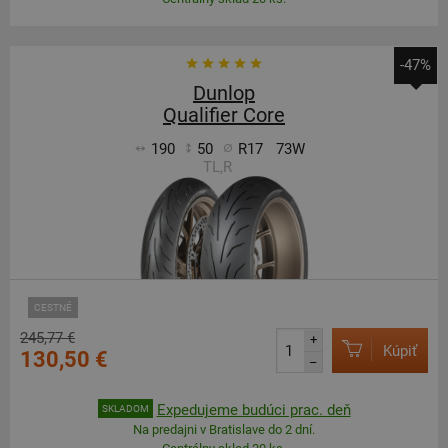
-47%
Dunlop
Qualifier Core
190
50
R17
73W
TL,R
CESTNÉ
245,77 €
+
Kúpiť
130,50 €
–
Expedujeme budúci prac. deň
SKLADOM
Na predajni v Bratislave do 2 dní.