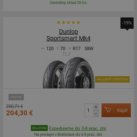
Centrálny sklad 20 ks.
-19%
Dunlop
Sportsmart Mk4
120
70
R17
58W
TL,F
NAJLEPŠÍ V TESTOCH
CESTNÉ
250,71 €
+
Kúpiť
204,30 €
–
Expedujeme do 3-8 prac. dní
SKLADOM
Na predajni v Bratislave do 3-8 prac. dní.