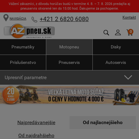
Vážení zákazníci, z dôvodu horúčav budú v termíne 4. 8. – 7. 8. 2026 predajňa aj
pneuservis otvorené len do 15:00 hod. Ďakujeme za pochopenie.
Kontakt
+421 2 6820 6080
NAVIGÁCIA
0
Pneumatiky
Motopneu
Disky
Príslušenstvo
Pneuservis
Autoservis
Upresniť parametre
Najpredávanejšie
Od najlacnejšieho
Od najdrahšieho