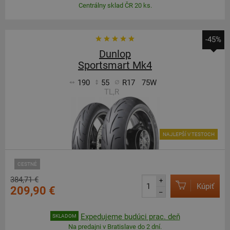
Centrálny sklad ČR 20 ks.
-45%
Dunlop
Sportsmart Mk4
190
55
R17
75W
TL,R
NAJLEPŠÍ V TESTOCH
CESTNÉ
384,71 €
+
Kúpiť
209,90 €
–
Expedujeme budúci prac. deň
SKLADOM
Na predajni v Bratislave do 2 dní.