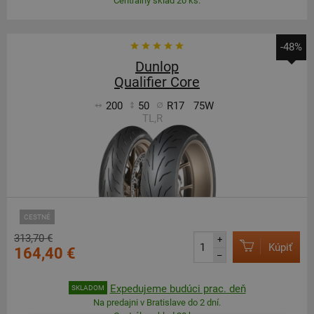
Centrálny sklad 20 ks.
-48%
Dunlop
Qualifier Core
200
50
R17
75W
TL,R
CESTNÉ
313,70 €
+
Kúpiť
164,40 €
–
Expedujeme budúci prac. deň
SKLADOM
Na predajni v Bratislave do 2 dní.