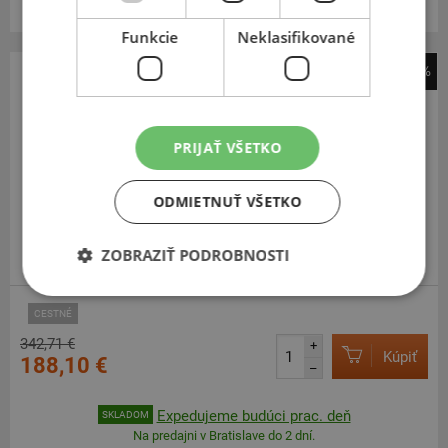
Centrálny sklad 20 ks.
Funkcie
Neklasifikované
-45%
Dunlop
Sportsmart Mk4
PRIJAŤ VŠETKO
180
55
R17
73W
TL,R
ODMIETNUŤ VŠETKO
ZOBRAZIŤ PODROBNOSTI
NAJLEPŠÍ V TESTOCH
CESTNÉ
342,71 €
+
Kúpiť
188,10 €
–
Expedujeme budúci prac. deň
SKLADOM
Na predajni v Bratislave do 2 dní.