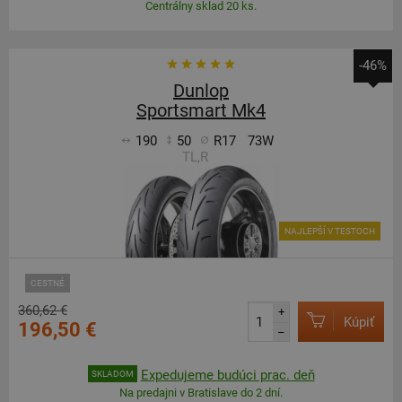
Centrálny sklad 20 ks.
-46%
Dunlop
Sportsmart Mk4
190
50
R17
73W
TL,R
NAJLEPŠÍ V TESTOCH
CESTNÉ
360,62 €
+
Kúpiť
196,50 €
–
Expedujeme budúci prac. deň
SKLADOM
Na predajni v Bratislave do 2 dní.