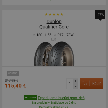
-47%
Dunlop
Qualifier Core
180
55
R17
73W
TL,R
CESTNÉ
217,98 €
+
Kúpiť
115,40 €
–
Expedujeme budúci prac. deň
SKLADOM
Na predajni v Bratislave do 2 dní.
Centrálny sklad 20 ks.