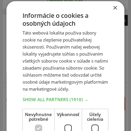
Centrálny sklad 20 ks.
×
Informácie o cookies a
-45%
osobných údajoch
Dunlop
Táto webová lokalita používa súbory
Sportsmart Mk4
cookie na zlepšenie používateľskej
160
60
R17
69W
skúsenosti. Používaním našej webovej
TL,R
lokality vyjadrujete súhlas s používaním
všetkých súborov cookie v súlade s našimi
zásadami používania súborov cookie. So
súhlasom môžeme tiež odovzdať určité
NAJLEPŠÍ V TESTOCH
osobné údaje marketingovým platformám
na marketingové účely.
CESTNÉ
SHOW ALL PARTNERS
(1910) →
308,75 €
+
Kúpiť
169,00 €
–
Nevyhnutne
Výkonnosť
Účely
potrebné
cielenia
Expedujeme budúci prac. deň
SKLADOM
Na predajni v Bratislave do 2 dní.