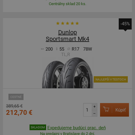
Centrálny sklad 20 ks.
-45%
Dunlop
Sportsmart Mk4
200
55
R17
78W
TL,R
NAJLEPŠÍ V TESTOCH
CESTNÉ
389,65 €
+
Kúpiť
212,70 €
–
Expedujeme budúci prac. deň
SKLADOM
Na predajni v Bratislave do 2 dní.