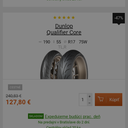
-47%
Dunlop
Qualifier Core
190
55
R17
75W
TL,R
CESTNÉ
240,83 €
+
Kúpiť
127,80 €
–
Expedujeme budúci prac. deň
SKLADOM
Na predajni v Bratislave do 2 dní.
Centrálny sklad 20 ks.