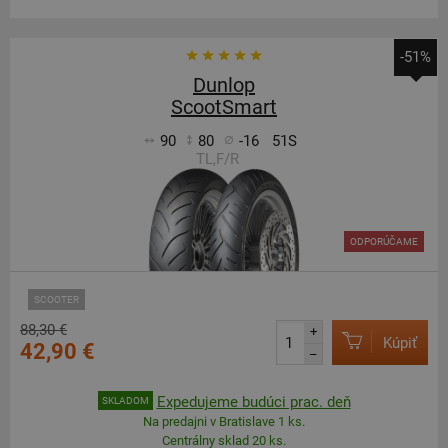
-51%
Dunlop
ScootSmart
90
80
-16
51S
TL,F/R
ODPORÚČAME
SCOOTER
88,30 €
+
Kúpiť
42,90 €
–
Expedujeme budúci prac. deň
SKLADOM
Na predajni v Bratislave 1 ks.
Centrálny sklad 20 ks.