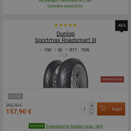
Na predajni v Bratislave do 2 dní.
Centrálny sklad 20 ks.
-46%
Dunlop
Sportmax Roadsmart III
190
50
R17
73W
TL,R
ODPORÚČAME
CESTNÉ
292,70 €
+
Kúpiť
157,90 €
–
Expedujeme budúci prac. deň
SKLADOM