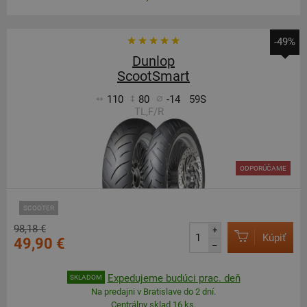
-49%
Dunlop
ScootSmart
110
80
-14
59S
TL,F/R
ODPORÚČAME
SCOOTER
98,18 €
+
Kúpiť
49,90 €
–
Expedujeme budúci prac. deň
SKLADOM
Na predajni v Bratislave do 2 dní.
Centrálny sklad 16 ks.