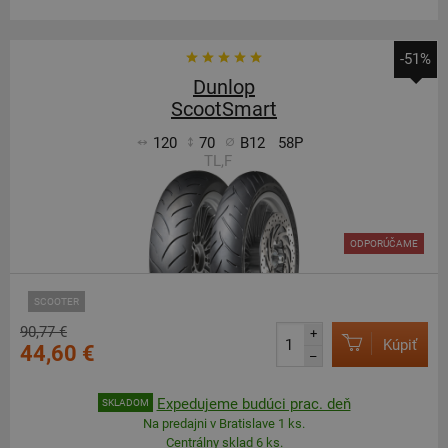
-51%
Dunlop
ScootSmart
120
70
B12
58P
TL,F
ODPORÚČAME
SCOOTER
90,77 €
+
Kúpiť
44,60 €
–
Expedujeme budúci prac. deň
SKLADOM
Na predajni v Bratislave 1 ks.
Centrálny sklad 6 ks.