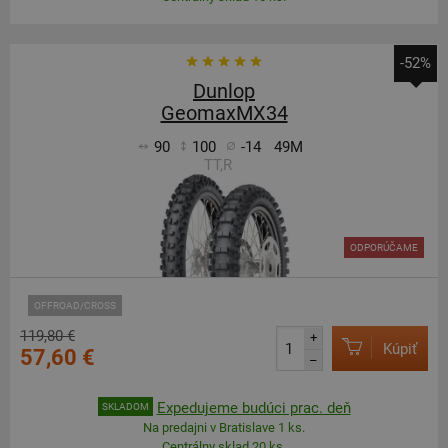
-52%
Dunlop
GeomaxMX34
90
100
-14
49M
TT,R
ODPORÚČAME
OFFROAD/CROSS
119,80 €
+
Kúpiť
57,60 €
–
Expedujeme budúci prac. deň
SKLADOM
Na predajni v Bratislave 1 ks.
Centrálny sklad 20 ks.