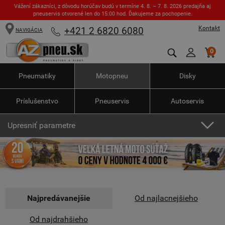
Vážení zákazníci, z dôvodu horúčav budú v termíne 4. 8. – 7. 8. 2026 predajňa aj
pneuservis otvorené len do 15:00 hod. Ďakujeme za pochopenie.
Kontakt
+421 2 6820 6080
NAVIGÁCIA
0
Pneumatiky
Motopneu
Disky
Príslušenstvo
Pneuservis
Autoservis
Upresniť parametre
Najpredávanejšie
Od najlacnejšieho
Od najdrahšieho