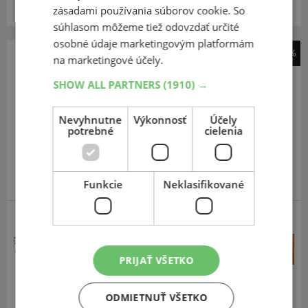
Centrálny sklad 6 ks.
zásadami používania súborov cookie. So
súhlasom môžeme tiež odovzdať určité
osobné údaje marketingovým platformám
-45%
na marketingové účely.
Dunlop
SHOW ALL PARTNERS
(1910) →
F17
100
90
-17
55S
Nevyhnutne
Výkonnosť
Účely
TL,F
potrebné
cielenia
ODPORÚČAME
Funkcie
Neklasifikované
CESTNÉ
214,28 €
+
Kúpiť
118,50 €
–
PRIJAŤ VŠETKO
Expedujeme do 3-8 prac. dní
SKLADOM
ODMIETNUŤ VŠETKO
Na predajni v Bratislave do 3-8 prac. dní.