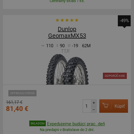
Centrálny sklad 7 ks.
-49%
Dunlop
GeomaxMX53
110
90
-19
62M
TT,R
ODPORÚČAME
OFFROAD/CROSS
161,17 €
+
Kúpiť
81,40 €
–
Expedujeme budúci prac. deň
SKLADOM
Na predajni v Bratislave do 2 dní.