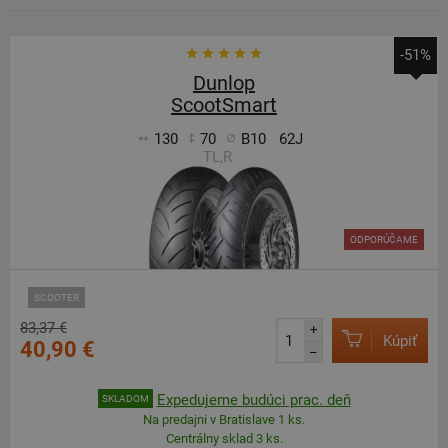
-51%
Dunlop
ScootSmart
130
70
B10
62J
TL,R
ODPORÚČAME
SCOOTER
83,37 €
+
Kúpiť
40,90 €
–
Expedujeme budúci prac. deň
SKLADOM
Na predajni v Bratislave 1 ks.
Centrálny sklad 3 ks.