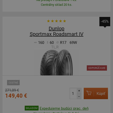
Centrálny sklad 20 ks.
-45%
Dunlop
Sportmax Roadsmart IV
160
60
R17
69W
TL,R
ODPORÚČAME
CESTNÉ
271,09 €
+
Kúpiť
149,40 €
–
Expedujeme budúci prac. deň
SKLADOM