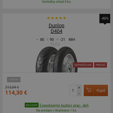
Centrálny sklad 5 ks.
-46%
Dunlop
D404
80
90
-21
48H
TL,F,J
ODPORÚČAME
PREDNÁ
CUSTOM
213,04 €
+
Kúpiť
114,30 €
–
Expedujeme budúci prac. deň
SKLADOM
Na predajni v Bratislave 1 ks.