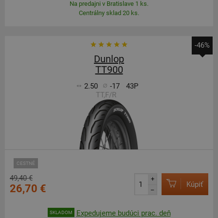
Na predajni v Bratislave 1 ks.
Centrálny sklad 20 ks.
-46%
Dunlop
TT900
2.50
-17
43P
TT,F/R
CESTNÉ
49,40 €
+
Kúpiť
26,70 €
–
Expedujeme budúci prac. deň
SKLADOM