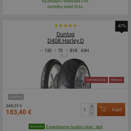
Na predajni v Bratislave 2 ks.
Centrálny sklad 20 ks.
-47%
Dunlop
D408 Harley.D
130
70
B18
63H
TL,F
ODPORÚČAME
PREDNÁ
CUSTOM
348,27 €
+
Kúpiť
183,40 €
–
Expedujeme budúci prac. deň
SKLADOM