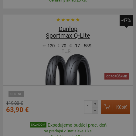
Centrálny sklad 20 ks.
-47%
Dunlop
Sportmax Q-Lite
120
70
-17
58S
TL,R
ODPORÚČAME
CESTNÉ
119,80 €
+
Kúpiť
63,90 €
–
Expedujeme budúci prac. deň
SKLADOM
Na predajni v Bratislave 1 ks.