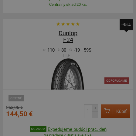
Centrálny sklad 20 ks.
-45%
Dunlop
F24
110
80
-19
59S
TT,F
ODPORÚČAME
CESTNÉ
263,06 €
+
Kúpiť
144,50 €
–
Expedujeme budúci prac. deň
SKLADOM
Na predajni v Bratislave 1 ks.