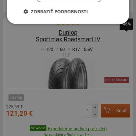
Centrálny sklad ČR 20 ks.
ZOBRAZIŤ PODROBNOSTI
-46%
Dunlop
Sportmax Roadsmart IV
120
60
R17
55W
TL,F
ODPORÚČAME
CESTNÉ
225,39 €
+
Kúpiť
121,20 €
–
Expedujeme budúci prac. deň
SKLADOM
Na predajni v Bratislave 1 ks.