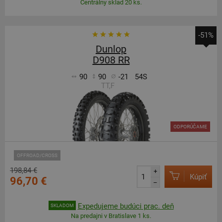
Centrálny sklad 20 ks.
-51%
Dunlop
D908 RR
90
90
-21
54S
TT,F
ODPORÚČAME
OFFROAD/CROSS
198,84 €
+
Kúpiť
96,70 €
–
Expedujeme budúci prac. deň
SKLADOM
Na predajni v Bratislave 1 ks.