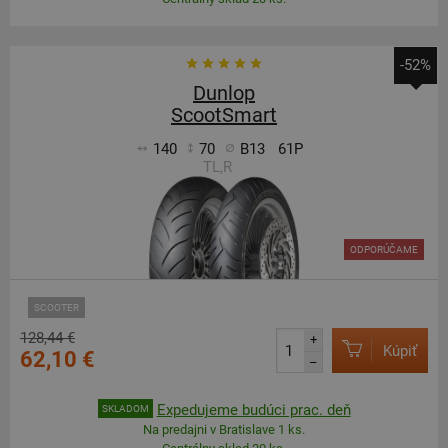
-52%
Dunlop
ScootSmart
140
70
B13
61P
TL,R
ODPORÚČAME
SCOOTER
128,44 €
+
Kúpiť
62,10 €
–
Expedujeme budúci prac. deň
SKLADOM
Na predajni v Bratislave 1 ks.