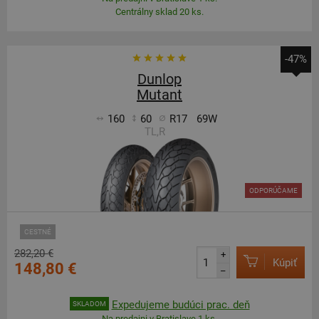
Centrálny sklad 20 ks.
-47%
Dunlop
Mutant
160
60
R17
69W
TL,R
ODPORÚČAME
CESTNÉ
282,20 €
+
Kúpiť
148,80 €
–
Expedujeme budúci prac. deň
SKLADOM
Na predajni v Bratislave 1 ks.