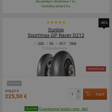
Na predajni v Bratislave 1 ks.
Centrálny sklad 2 ks.
-46%
Dunlop
Sportmax GP Racer D212
200
55
R17
78W
TL,R,endurance
ODPORÚČAME
ZÁVODNÉ
416,21 €
+
Kúpiť
225,50 €
–
Expedujeme budúci prac. deň
SKLADOM