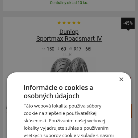
Centrálny sklad 10 ks.
-45%
Dunlop
Sportmax Roadsmart IV
150
60
R17
66H
TL,R
×
ODPORÚČAME
Informácie o cookies a
osobných údajoch
CESTNÉ
Táto webová lokalita používa súbory
213,04 €
+
Kúpiť
cookie na zlepšenie používateľskej
117,70 €
–
skúsenosti. Používaním našej webovej
lokality vyjadrujete súhlas s používaním
Expedujeme budúci prac. deň
SKLADOM
všetkých súborov cookie v súlade s našimi
Na predajni v Bratislave do 2 dní.