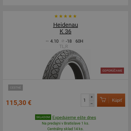
Heidenau
K 36
4.10
-18
60H
TL,R
ODPORÚČAME
CESTNÉ
+
Kúpiť
115,30 €
–
Expedujeme ešte dnes
SKLADOM
Na predajni v Bratislave 1 ks.
Centrálny sklad 14 ks.