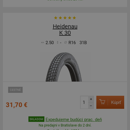
Heidenau
K 30
2.50
-
R16
31B
CESTNÉ
+
Kúpiť
31,70 €
–
Expedujeme budúci prac. deň
SKLADOM
Na predajni v Bratislave do 2 dní.