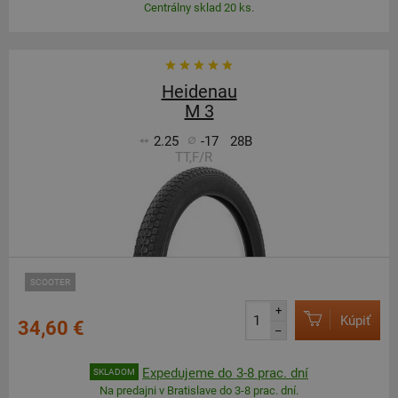
Centrálny sklad 20 ks.
Heidenau
M 3
2.25
-17
28B
TT,F/R
SCOOTER
+
Kúpiť
34,60 €
–
Expedujeme do 3-8 prac. dní
SKLADOM
Na predajni v Bratislave do 3-8 prac. dní.