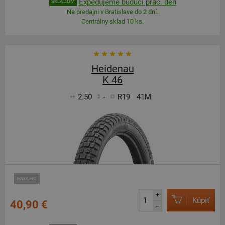
Expedujeme budúci prac. deň
SKLADOM
Na predajni v Bratislave do 2 dní.
Centrálny sklad 10 ks.
Heidenau
K 46
2.50
-
R19
41M
ENDURO
+
Kúpiť
40,90 €
–