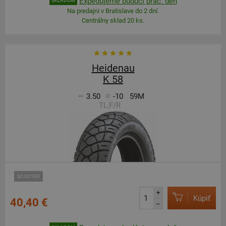
Expedujeme budúci prac. deň
SKLADOM
Na predajni v Bratislave do 2 dní.
Centrálny sklad 20 ks.
Heidenau
K 58
3.50
-10
59M
TL,F/R
SCOOTER
+
Kúpiť
40,40 €
–