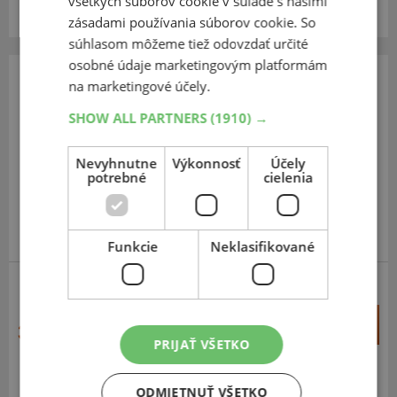
všetkých súborov cookie v súlade s našimi
Centrálny sklad ČR 7 ks.
zásadami používania súborov cookie. So
súhlasom môžeme tiež odovzdať určité
osobné údaje marketingovým platformám
na marketingové účely.
Heidenau
K 38
SHOW ALL PARTNERS
(1910) →
3.00
-
-10
50J
Nevyhnutne
Výkonnosť
Účely
TT,F/R
potrebné
cielenia
Funkcie
Neklasifikované
SCOOTER
+
Kúpiť
36,10 €
–
PRIJAŤ VŠETKO
Expedujeme do 3-8 prac. dní
SKLADOM
ODMIETNUŤ VŠETKO
Na predajni v Bratislave do 3-8 prac. dní.