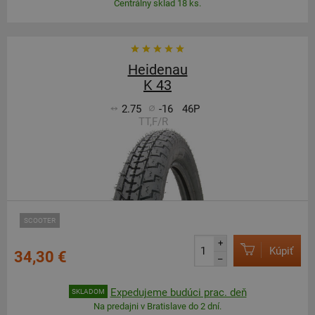
Centrálny sklad 18 ks.
Heidenau
K 43
2.75
-16
46P
TT,F/R
SCOOTER
+
Kúpiť
34,30 €
–
Expedujeme budúci prac. deň
SKLADOM
Na predajni v Bratislave do 2 dní.