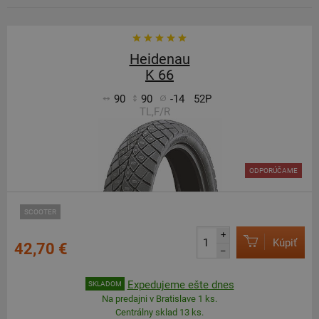
Heidenau
K 66
90
90
-14
52P
TL,F/R
ODPORÚČAME
SCOOTER
+
Kúpiť
42,70 €
–
Expedujeme ešte dnes
SKLADOM
Na predajni v Bratislave 1 ks.
Centrálny sklad 13 ks.