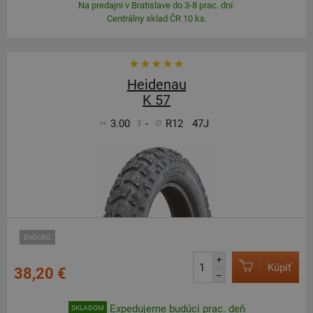
Na predajni v Bratislave do 3-8 prac. dní.
Centrálny sklad ČR 10 ks.
Heidenau
K 57
3.00
-
R12
47J
ENDURO
+
Kúpiť
38,20 €
–
Expedujeme budúci prac. deň
SKLADOM