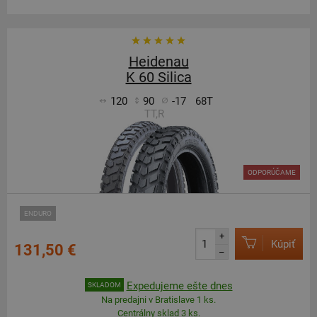
Heidenau
K 60 Silica
120
90
-17
68T
TT,R
ODPORÚČAME
ENDURO
+
Kúpiť
131,50 €
–
Expedujeme ešte dnes
SKLADOM
Na predajni v Bratislave 1 ks.
Centrálny sklad 3 ks.