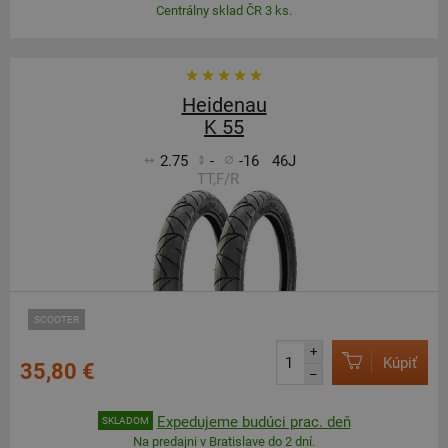
Centrálny sklad ČR 3 ks.
Heidenau
K 55
2.75
-
-16
46J
TT,F/R
SCOOTER
+
Kúpiť
35,80 €
–
Expedujeme budúci prac. deň
SKLADOM
Na predajni v Bratislave do 2 dní.