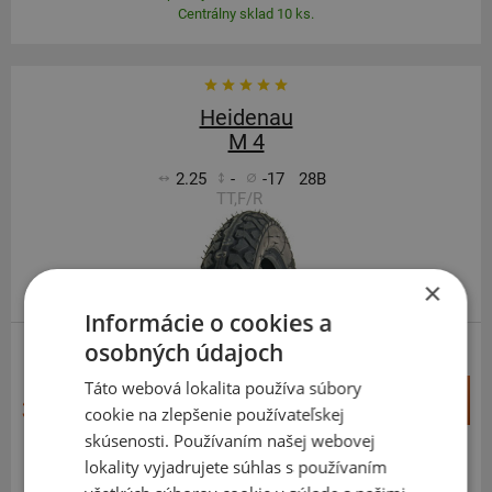
Centrálny sklad 10 ks.
Heidenau
M 4
2.25
-
-17
28B
TT,F/R
×
Informácie o cookies a
osobných údajoch
SCOOTER
Táto webová lokalita používa súbory
+
Kúpiť
36,00 €
cookie na zlepšenie používateľskej
–
skúsenosti. Používaním našej webovej
lokality vyjadrujete súhlas s používaním
Expedujeme do 3-8 prac. dní
SKLADOM
Na predajni v Bratislave do 3-8 prac. dní.