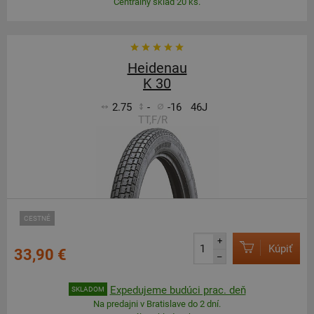
Centrálny sklad 20 ks.
Heidenau
K 30
2.75
-
-16
46J
TT,F/R
CESTNÉ
+
Kúpiť
33,90 €
–
Expedujeme budúci prac. deň
SKLADOM
Na predajni v Bratislave do 2 dní.