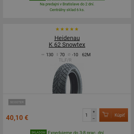
Na predajni v Bratislave do 2 dní.
Centrálny sklad 6 ks.
Heidenau
K 62 Snowtex
130
70
-10
62M
TL,F/R
SCOOTER
+
Kúpiť
40,10 €
–
Expedujeme do 3-8 prac. dní
SKLADOM