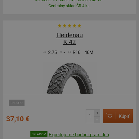
Centrálny sklad ČR 4 ks.
Heidenau
K 42
2.75
-
R16
46M
ENDURO
+
Kúpiť
37,10 €
–
Expedujeme budúci prac. deň
SKLADOM