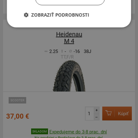
Centrálny sklad ČR 11 ks.
ZOBRAZIŤ PODROBNOSTI
Heidenau
M 4
2.25
-
-16
38J
TT,F/R
SCOOTER
+
Kúpiť
37,00 €
–
Expedujeme do 3-8 prac. dní
SKLADOM
Na predajni v Bratislave do 3-8 prac. dní.