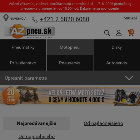
Vážení zákazníci, z dôvodu horúčav budú v termíne 4. 8. – 7. 8. 2026 predajňa aj
pneuservis otvorené len do 15:00 hod. Ďakujeme za pochopenie.
Kontakt
+421 2 6820 6080
NAVIGÁCIA
0
Pneumatiky
Motopneu
Disky
Príslušenstvo
Pneuservis
Autoservis
Upresniť parametre
Najpredávanejšie
Od najlacnejšieho
Od najdrahšieho