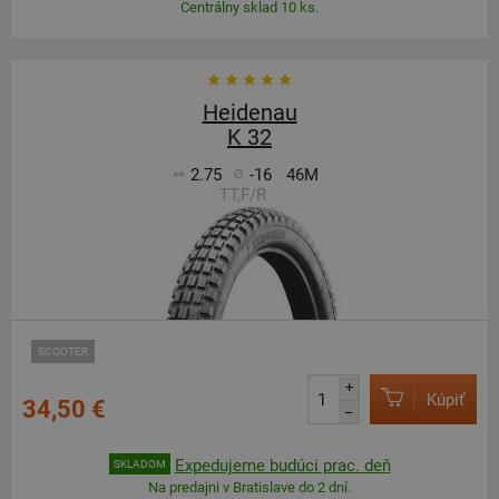
Centrálny sklad 10 ks.
Heidenau
K 32
2.75
-16
46M
TT,F/R
SCOOTER
+
Kúpiť
34,50 €
–
Expedujeme budúci prac. deň
SKLADOM
Na predajni v Bratislave do 2 dní.