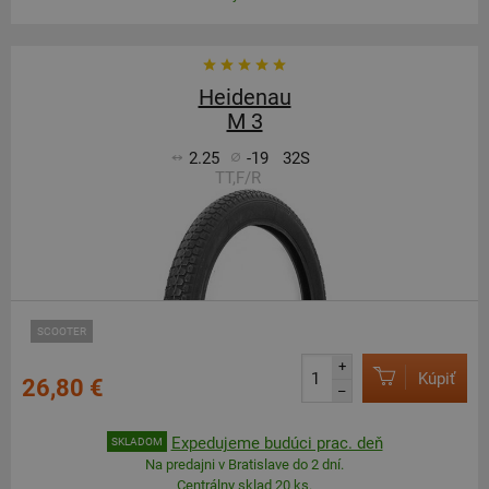
Heidenau
M 3
2.25
-19
32S
TT,F/R
SCOOTER
+
Kúpiť
26,80 €
–
Expedujeme budúci prac. deň
SKLADOM
Na predajni v Bratislave do 2 dní.
Centrálny sklad 20 ks.