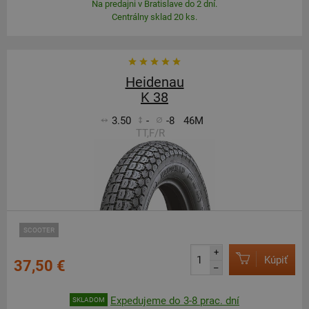
Na predajni v Bratislave do 2 dní.
Centrálny sklad 20 ks.
Heidenau
K 38
3.50
-
-8
46M
TT,F/R
SCOOTER
+
Kúpiť
37,50 €
–
Expedujeme do 3-8 prac. dní
SKLADOM