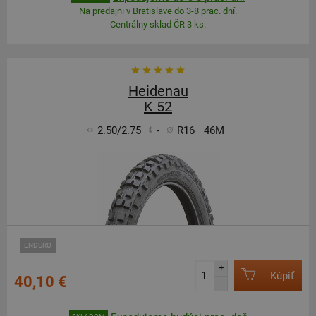
Na predajni v Bratislave do 3-8 prac. dní.
Centrálny sklad ČR 3 ks.
Heidenau
K 52
2.50/2.75
-
R16
46M
ENDURO
+
Kúpiť
40,10 €
–