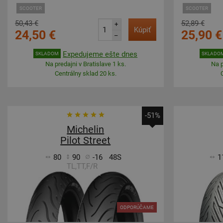
SCOOTER
SCOOTER
50,43 €
52,89 €
+
Kúpiť
24,50 €
25,90 €
–
Expedujeme ešte dnes
SKLADOM
SKLADO
Na predajni v Bratislave 1 ks.
Na p
Centrálny sklad 20 ks.
-51%
Michelin
Pilot Street
80
90
-16
48S
1
TL,TT,F/R
ODPORÚČAME