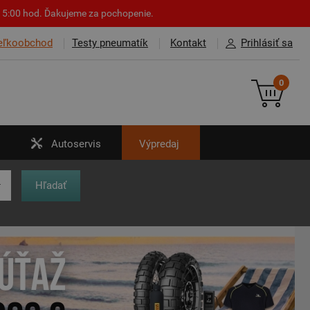
o 15:00 hod. Ďakujeme za pochopenie.
eľkoobchod
Testy pneumatík
Kontakt
Prihlásiť sa
0
Autoservis
Výpredaj