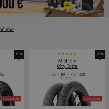
hšieho
-51%
-52%
Michelin
City Extra
46J
70
90
-17
43S
TL,F/R
ODPORÚČAME
ODPORÚČAME