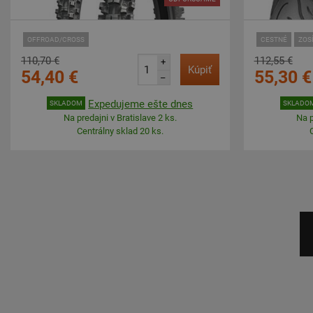
OFFROAD/CROSS
CESTNÉ
ZOS
110,70 €
112,55 €
+
Kúpiť
54,40 €
55,30 €
–
Expedujeme ešte dnes
SKLADOM
SKLADO
Na predajni v Bratislave 2 ks.
Na p
Centrálny sklad 20 ks.