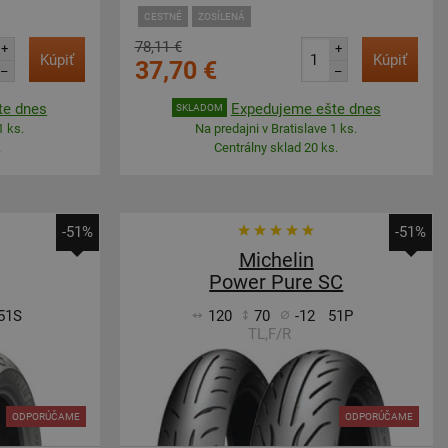
CESTNÉ
ZOSÍLENÁ
78,11 €
+
+
Kúpiť
Kúpiť
37,70 €
–
–
te dnes
Expedujeme ešte dnes
SKLADOM
1 ks.
Na predajni v Bratislave 1 ks.
.
Centrálny sklad 20 ks.
-51%
-51%
Michelin
Power Pure SC
51S
120
70
-12
51P
TL,F/R
ODPORÚČAME
ODPORÚČAME