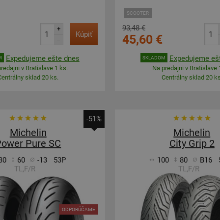
SCOOTER
93,48 €
+
Kúpiť
45,60 €
–
Expedujeme ešte dnes
Expedujeme eš
M
SKLADOM
redajni v Bratislave 1 ks.
Na predajni v Bratislave 
Centrálny sklad 20 ks.
Centrálny sklad 20 ks
-51%
Michelin
Michelin
Power Pure SC
City Grip 2
30
60
-13
53P
100
80
B16
TL,F/R
TL,F/R
ODPORÚČAME