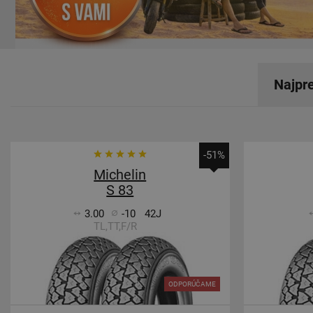
Najpr
-51%
Michelin
S 83
3.00
-10
42J
TL,TT,F/R
ODPORÚČAME