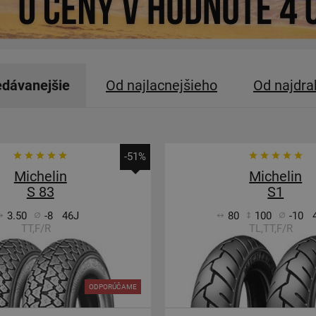
edávanejšie
Od najlacnejšieho
Od najdra
-51%
Michelin
Michelin
S 83
S1
3.50
-8
46J
80
100
-10
TT,F/R
TL,TT,F/R
ODPORÚČAME