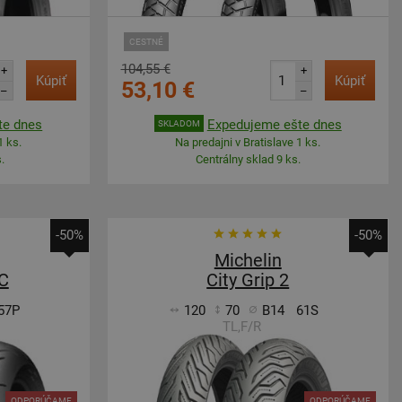
CESTNÉ
104,55 €
+
+
Kúpiť
Kúpiť
53,10 €
–
–
te dnes
Expedujeme ešte dnes
SKLADOM
1 ks.
Na predajni v Bratislave 1 ks.
.
Centrálny sklad 9 ks.
-50%
-50%
Michelin
C
City Grip 2
57P
120
70
B14
61S
TL,F/R
ODPORÚČAME
ODPORÚČAME