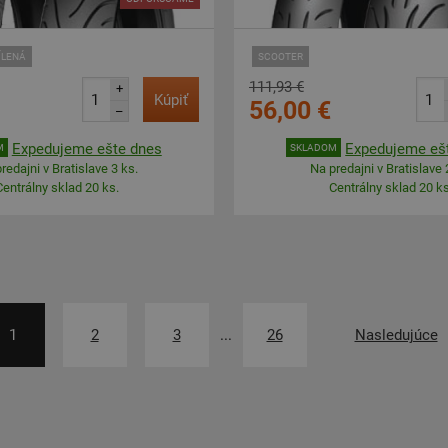
ÍLENÁ
SCOOTER
111,93 €
+
Kúpiť
56,00 €
–
Expedujeme ešte dnes
Expedujeme eš
M
SKLADOM
redajni v Bratislave 3 ks.
Na predajni v Bratislave 
Centrálny sklad 20 ks.
Centrálny sklad 20 ks
1
2
3
...
26
Nasledujúce