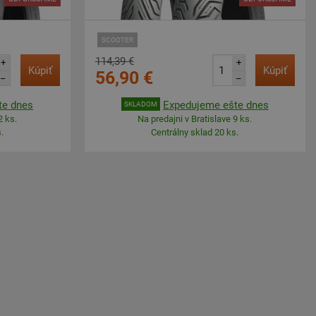
SCOOTER
114,39 €
+
+
Kúpiť
Kúpiť
56,90 €
–
–
te dnes
Expedujeme ešte dnes
SKLADOM
2 ks.
Na predajni v Bratislave 9 ks.
.
Centrálny sklad 20 ks.