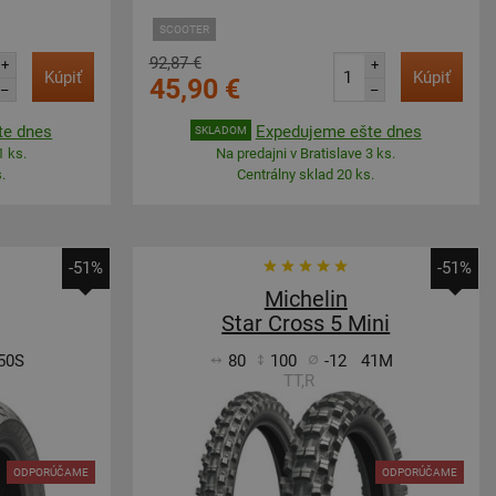
SCOOTER
92,87 €
+
+
Kúpiť
Kúpiť
45,90 €
–
–
te dnes
Expedujeme ešte dnes
SKLADOM
1 ks.
Na predajni v Bratislave 3 ks.
.
Centrálny sklad 20 ks.
-51%
-51%
Michelin
Star Cross 5 Mini
50S
80
100
-12
41M
TT,R
ODPORÚČAME
ODPORÚČAME