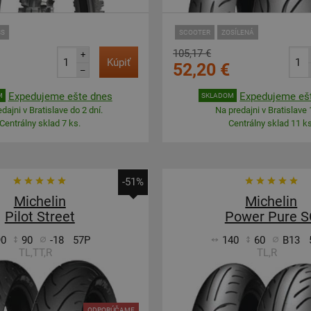
SS
SCOOTER
ZOSÍLENÁ
105,17 €
+
Kúpiť
52,20 €
–
Expedujeme ešte dnes
Expedujeme eš
M
SKLADOM
dajni v Bratislave do 2 dní.
Na predajni v Bratislave 
Centrálny sklad 7 ks.
Centrálny sklad 11 ks
-51%
Michelin
Michelin
Pilot Street
Power Pure S
90
90
-18
57P
140
60
B13
TL,TT,R
TL,R
ODPORÚČAME