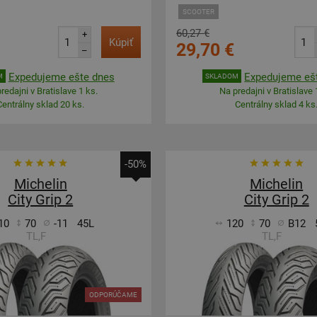
SCOOTER
60,27 €
+
Kúpiť
29,70 €
–
Expedujeme ešte dnes
Expedujeme eš
M
SKLADOM
redajni v Bratislave 1 ks.
Na predajni v Bratislave 
Centrálny sklad 20 ks.
Centrálny sklad 4 ks
-50%
Michelin
Michelin
City Grip 2
City Grip 2
10
70
-11
45L
120
70
B12
TL,F
TL,F
ODPORÚČAME