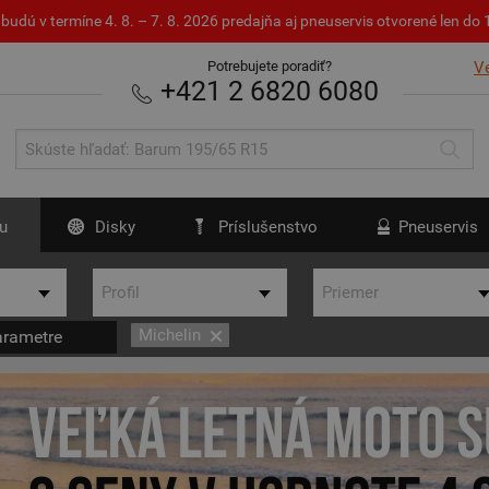
budú v termíne 4. 8. – 7. 8. 2026 predajňa aj pneuservis otvorené len d
Potrebujete poradiť?
V
+421 2 6820 6080
u
Disky
Príslušenstvo
Pneuservis
Michelin
arametre