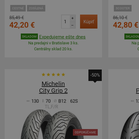
CESTNÉ
ZOSÍLENÁ
SCOOTER
85,49 €
86,10 €
+
Kúpiť
42,20 €
42,80 €
–
Expedujeme ešte dnes
SKLADOM
SKLADO
Na predajni v Bratislave 3 ks.
Na p
Centrálny sklad 20 ks.
-50%
Michelin
City Grip 2
130
70
B12
62S
1
TL,F/R
ODPORÚČAME