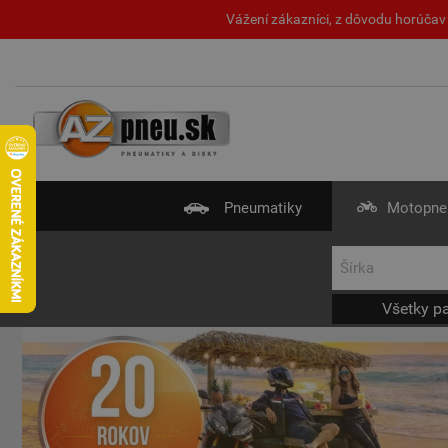
Vážení zákazníci, z dôvodu horúčav 
Pneumatiky
Motopne
Všetky p