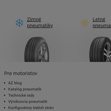
Zimné
Letné
pneumatiky
pneumat
Pre motoristov
AZ blog
Katalóg pneumatík
Technické rady
Výrobcovia pneumatík
Konfigurátory tretích strán