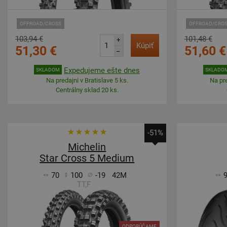
OFFROAD/CROSS
OFFROAD/CRO
103,94 €
101,48 €
+
Kúpiť
51,30 €
51,60 €
–
Expedujeme ešte dnes
SKLADOM
SKLADO
Na predajni v Bratislave 5 ks.
Na pre
Centrálny sklad 20 ks.
-51%
Michelin
Star Cross 5 Medium
70
100
-19
42M
TT,F
ODPORÚČAME