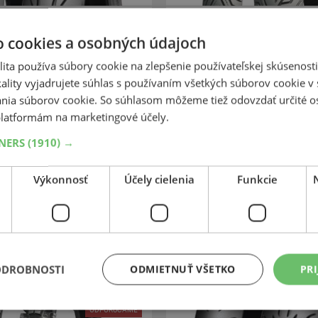
SCOOTER
o cookies a osobných údajoch
102,71 €
+
Kúpiť
50,00 €
ita používa súbory cookie na zlepšenie používateľskej skúsenost
–
ality vyjadrujete súhlas s používaním všetkých súborov cookie v 
Expedujeme ešte dnes
Expedujeme eš
M
SKLADOM
nia súborov cookie. So súhlasom môžeme tiež odovzdať určité o
redajni v Bratislave 10 ks.
Na predajni v Bratislave 
latformám na marketingové účely.
Centrálny sklad 20 ks.
Centrálny sklad 20 ks
TNERS
(1910) →
Výkonnosť
Účely cielenia
Funkcie
-49%
Michelin
Michelin
r Cross 5 Medium
Power Pure S
0
100
-17
40M
130
70
-13
TT,F
TL,R
ODROBNOSTI
ODMIETNUŤ VŠETKO
PRI
ODPORÚČAME