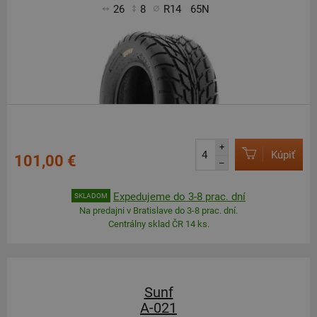
26
8
R14
65N
+
Kúpiť
101,00 €
–
Expedujeme do 3-8 prac. dní
SKLADOM
Na predajni v Bratislave do 3-8 prac. dní.
Centrálny sklad ČR 14 ks.
Sunf
A-021