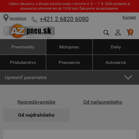
Vážení zákazníci, z dôvodu horúčav budú v termíne 4. 8. – 7. 8. 2026 predajňa aj
pneuservis otvorené len do 15:00 hod. Ďakujeme za pochopenie.
Kontakt
+421 2 6820 6080
NAVIGÁCIA
0
Pneumatiky
Motopneu
Disky
Príslušenstvo
Pneuservis
Autoservis
Upresniť parametre
Najpredávanejšie
Od najlacnejšieho
Od najdrahšieho