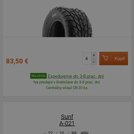
+
Kúpiť
83,50 €
–
Expedujeme do 3-8 prac. dní
SKLADOM
Na predajni v Bratislave do 3-8 prac. dní.
Centrálny sklad ČR 20 ks.
Sunf
A-021
22
10
R8
48N