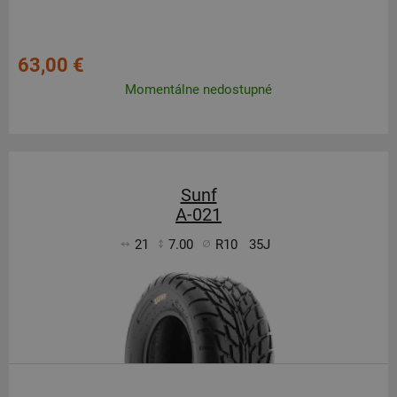
63,00 €
Momentálne nedostupné
Sunf
A-021
21
7.00
R10
35J