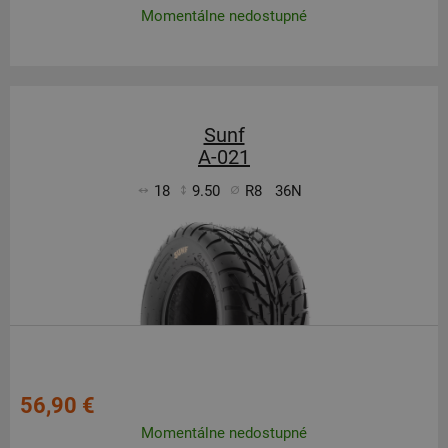
Momentálne nedostupné
Sunf
A-021
18
9.50
R8
36N
56,90 €
Momentálne nedostupné