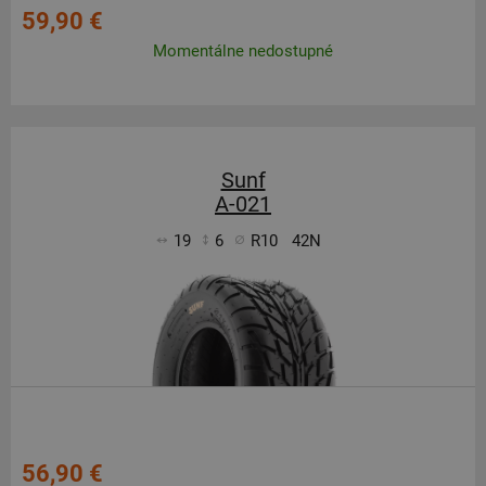
59,90 €
Momentálne nedostupné
Sunf
A-021
19
6
R10
42N
56,90 €