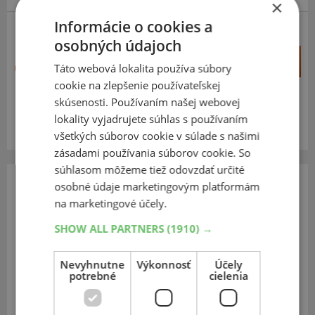
×
Informácie o cookies a
osobných údajoch
+
Kúpiť
66,40 €
Táto webová lokalita používa súbory
–
cookie na zlepšenie používateľskej
skúsenosti. Používaním našej webovej
Expedujeme do 3-8 prac. dní
SKLADOM
lokality vyjadrujete súhlas s používaním
Na predajni v Bratislave do 3-8 prac. dní.
Centrálny sklad ČR 20 ks.
všetkých súborov cookie v súlade s našimi
zásadami používania súborov cookie. So
súhlasom môžeme tiež odovzdať určité
osobné údaje marketingovým platformám
Sunf
na marketingové účely.
A-021
SHOW ALL PARTNERS
(1910) →
225
45
R9
47N
Nevyhnutne
Výkonnosť
Účely
potrebné
cielenia