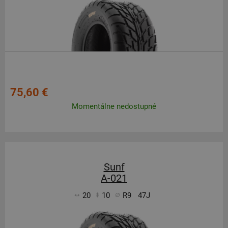
75,60 €
Momentálne nedostupné
Sunf
A-021
20
10
R9
47J