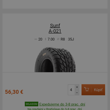
Sunf
A-021
20
7.00
R8
35J
+
Kúpiť
56,30 €
–
Expedujeme do 3-8 prac. dní
SKLADOM
Na predajni v Bratislave do 3-8 prac. dní.