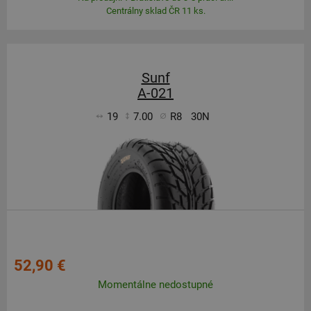
Centrálny sklad ČR 11 ks.
Sunf
A-021
19
7.00
R8
30N
52,90 €
Momentálne nedostupné