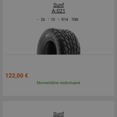
Sunf
A-021
26
10
R14
70N
122,00 €
Momentálne nedostupné
Sunf