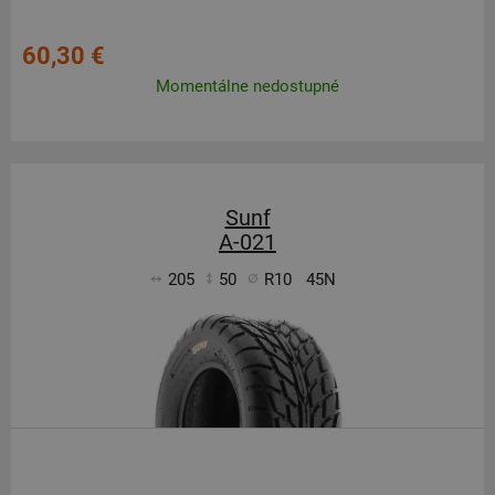
60,30 €
Momentálne nedostupné
Sunf
A-021
205
50
R10
45N