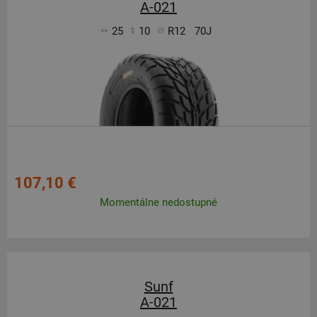
A-021
25
10
R12
70J
107,10 €
Momentálne nedostupné
Sunf
A-021