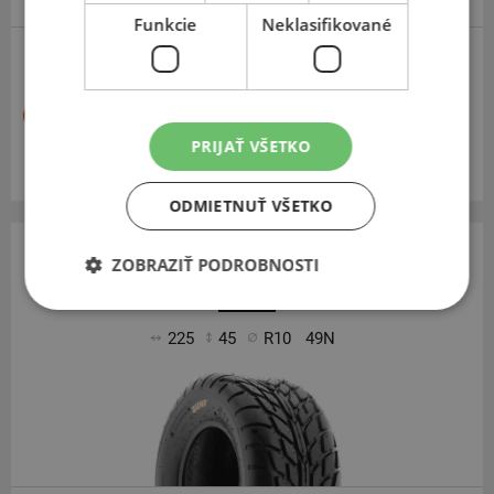
Funkcie
Neklasifikované
63,30 €
PRIJAŤ VŠETKO
Momentálne nedostupné
ODMIETNUŤ VŠETKO
ZOBRAZIŤ PODROBNOSTI
Sunf
A-021
225
45
R10
49N