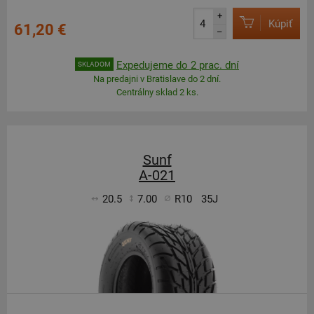
+
Kúpiť
61,20 €
–
Expedujeme do 2 prac. dní
SKLADOM
Na predajni v Bratislave do 2 dní.
Centrálny sklad 2 ks.
Sunf
A-021
20.5
7.00
R10
35J