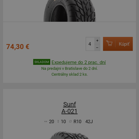
+
Kúpiť
74,30 €
–
Expedujeme do 2 prac. dní
SKLADOM
Na predajni v Bratislave do 2 dní.
Centrálny sklad 2 ks.
Sunf
A-021
20
10
R10
42J