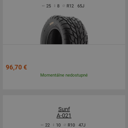
25
8
R12
65J
96,70 €
Momentálne nedostupné
Sunf
A-021
22
10
R10
47J