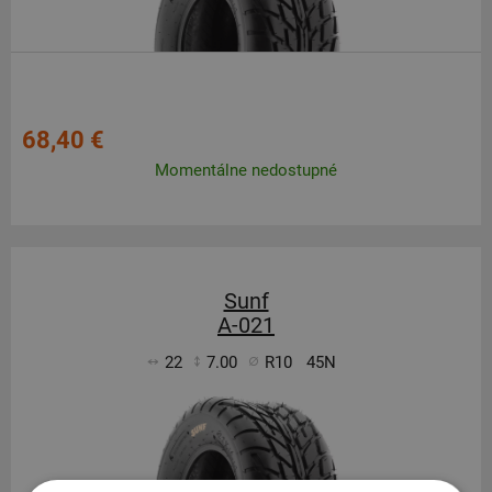
68,40 €
Momentálne nedostupné
Sunf
A-021
22
7.00
R10
45N