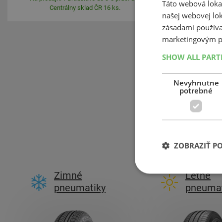
Táto webová lokal
Centrálny sklad ČR 16 ks.
C
našej webovej lok
zásadami používa
marketingovým p
SHOW ALL PAR
Nevyhnutne
potrebné
ZOBRAZIŤ P
Zimné
Letné
pneumatiky
pneumat