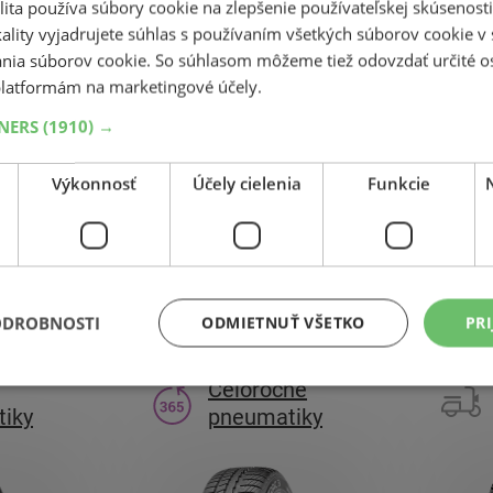
ita používa súbory cookie na zlepšenie používateľskej skúsenost
entrálny sklad ČR 8 ks.
ality vyjadrujete súhlas s používaním všetkých súborov cookie v 
nia súborov cookie. So súhlasom môžeme tiež odovzdať určité o
latformám na marketingové účely.
TNERS
(1910) →
1
Výkonnosť
Účely cielenia
Funkcie
ODROBNOSTI
ODMIETNUŤ VŠETKO
PRI
Celoročné
iky
pneumatiky