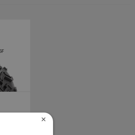
5F
×
upné