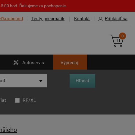
o 15:00 hod. Ďakujeme za pochopenie.
eľkoobchod
Testy pneumatík
Kontakt
Prihlásiť sa
0
Autoservis
Výpredaj
lat
RF/XL
hšieho