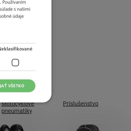
i. Používaním
súlade s našimi
sobné údaje
Neklasifikované
JAŤ VŠETKO
Motocyklové
Príslušenstvo
pneumatiky