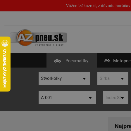
Vážení zákazníci, z dôvodu horúčav 
Pneumatiky
Motopne
Najpr