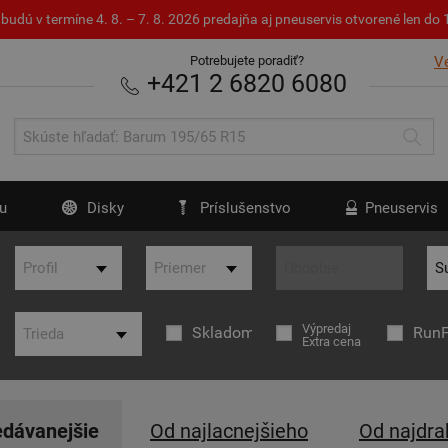
budú v termíne 4. 8. – 7. 8. 2026 predajňa aj pneuservis otvorené len d
Potrebujete poradiť?
V
+421 2 6820 6080
u
Disky
Príslušenstvo
Pneuservis
Výpredaj
Skladom
RunF
Extra cena
edávanejšie
Od najlacnejšieho
Od najdra