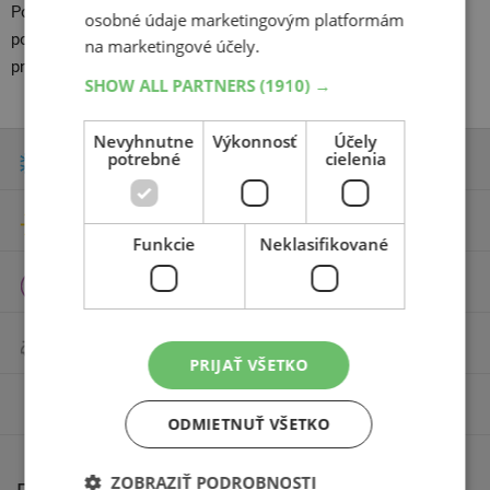
Pozrite sa aj na našu ponuku
diskov
, ktoré vám v prípade
osobné údaje marketingovým platformám
potreby pomôžeme vybrať a skompletujeme ich s vybranými
na marketingové účely.
pneu.
SHOW ALL PARTNERS
(1910) →
Nevyhnutne
Výkonnosť
Účely
Zimné pneumatiky
potrebné
cielenia
Letné pneumatiky
Funkcie
Neklasifikované
Celoročné pneumatiky
Motocyklové pneumatiky
PRIJAŤ VŠETKO
Príslušenstvo
ODMIETNUŤ VŠETKO
ZOBRAZIŤ PODROBNOSTI