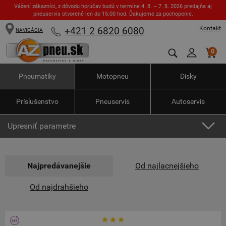
Vážení zákazníci, z dôvodu horúčav budú v termíne 4. 8. – 7. 8. 2026 predajňa aj
pneuservis otvorené len do 15:00 hod. Ďakujeme za pochopenie.
Kontakt
+421 2 6820 6080
NAVIGÁCIA
0
Pneumatiky
Motopneu
Disky
Príslušenstvo
Pneuservis
Autoservis
Upresniť parametre
Najpredávanejšie
Od najlacnejšieho
Od najdrahšieho