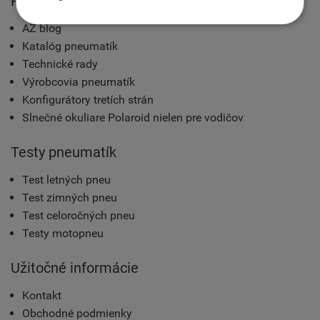
Pre motoristov
AZ blog
Katalóg pneumatík
Technické rady
Výrobcovia pneumatík
Konfigurátory tretích strán
Slnečné okuliare Polaroid nielen pre vodičov
Testy pneumatík
Test letných pneu
Test zimných pneu
Test celoročných pneu
Testy motopneu
Užitočné informácie
Kontakt
Obchodné podmienky