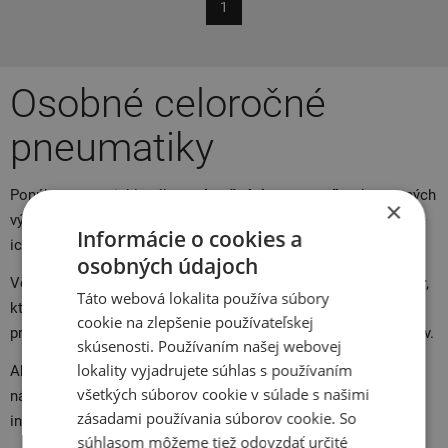
1
Osobné celoročné
pneumatiky
Ponúkame rozsiahly výber
celoročných
pneumatík
od overených
×
výrobcov. Ak máme vami vybrané pneumatiky
skladom
, budete
Informácie o cookies a
ich mať doma už do
24
hodín
.
osobných údajoch
Vo výbere vašich pneu vám pomôže náš intuitivný
konfigurátor
,
Táto webová lokalita používa súbory
ktorý vám umožní vyberať ako podľa
typu
a
rozmerov
cookie na zlepšenie používateľskej
pneumatiky, tak podľa
typu
vášho
vozidla
a ďalších parametrov.
skúsenosti. Používaním našej webovej
lokality vyjadrujete súhlas s používaním
Ak si nie ste istí technickými parametrami, neváhajte
všetkých súborov cookie v súlade s našimi
nás
kontaktovať
, radi vám s výberom poradíme. Potrebné
zásadami používania súborov cookie. So
informácie nájdete aj v našom
sprievodcovi
.
súhlasom môžeme tiež odovzdať určité