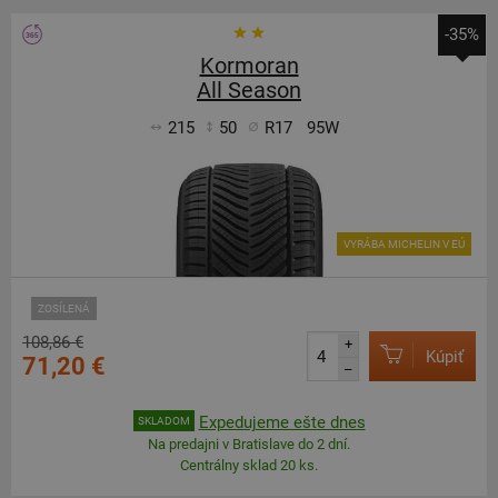
-35%
Kormoran
All Season
215
50
R17
95W
VYRÁBA MICHELIN V EÚ
ZOSÍLENÁ
108,86 €
+
Kúpiť
71,20 €
–
Expedujeme ešte dnes
SKLADOM
Na predajni v Bratislave do 2 dní.
Centrálny sklad 20 ks.