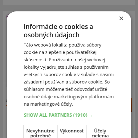
×
Kormoran
Informácie o cookies a
All Season
osobných údajoch
185
55
R15
82H
Táto webová lokalita používa súbory
FR
cookie na zlepšenie používateľskej
skúsenosti. Používaním našej webovej
lokality vyjadrujete súhlas s používaním
všetkých súborov cookie v súlade s našimi
VYRÁBA MICHELIN V EÚ
zásadami používania súborov cookie. So
súhlasom môžeme tiež odovzdať určité
osobné údaje marketingovým platformám
81,80 €
+
na marketingové účely.
Kúpiť
78,50 €
–
SHOW ALL PARTNERS
(1910) →
Expedujeme do 3-8 prac. dní
SKLADOM
Na predajni v Bratislave do 3-8 prac. dní.
Nevyhnutne
Výkonnosť
Účely
potrebné
cielenia
Centrálny sklad ČR 12 ks.