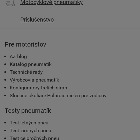
Motocyklové pneumatiky
Príslušenstvo
Pre motoristov
AZ blog
Katalóg pneumatík
Technické rady
Výrobcovia pneumatík
Konfigurátory tretích strán
Slnečné okuliare Polaroid nielen pre vodičov
Testy pneumatík
Test letných pneu
Test zimných pneu
Test celoročných pneu