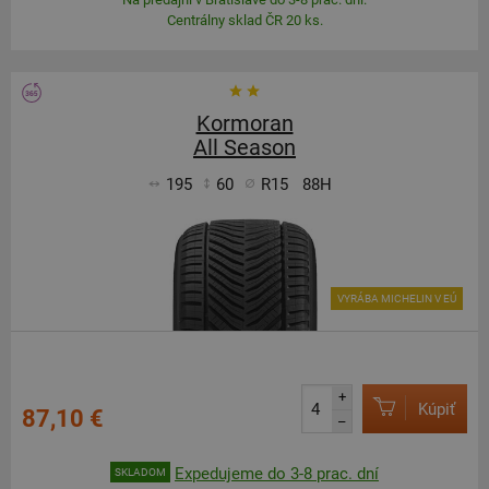
Centrálny sklad ČR 20 ks.
Kormoran
All Season
195
60
R15
88H
VYRÁBA MICHELIN V EÚ
+
Kúpiť
87,10 €
–
Expedujeme do 3-8 prac. dní
SKLADOM