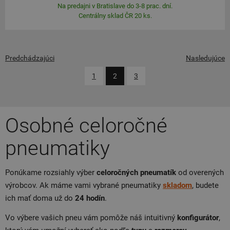
Na predajni v Bratislave do 3-8 prac. dní.
Centrálny sklad ČR 20 ks.
Predchádzajúci
Nasledujúce
1
2
3
Osobné celoročné
pneumatiky
Ponúkame rozsiahly výber
celoročných
pneumatík
od overených
výrobcov. Ak máme vami vybrané pneumatiky
skladom
, budete
ich mať doma už do
24
hodín
.
Vo výbere vašich pneu vám pomôže náš intuitivný
konfigurátor
,