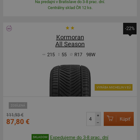
Na predajni v Bratislave do 3-8 prac. dní.
Centrálny sklad ČR 12 ks.
-22%
Kormoran
All Season
215
55
R17
98W
VYRÁBA MICHELIN V EÚ
ZOSÍLENÁ
111,93 €
+
Kúpiť
87,80 €
–
Expedujeme do 3-8 prac. dní
SKLADOM