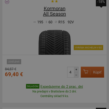
-18%
Kormoran
All Season
195
60
R15
92V
VYRÁBA MICHELIN V EÚ
ZOSÍLENÁ
84,87 €
+
Kúpiť
69,40 €
–
Expedujeme do 2 prac. dní
SKLADOM
Na predajni v Bratislave do 2 dní.
Centrálny sklad 9 ks.