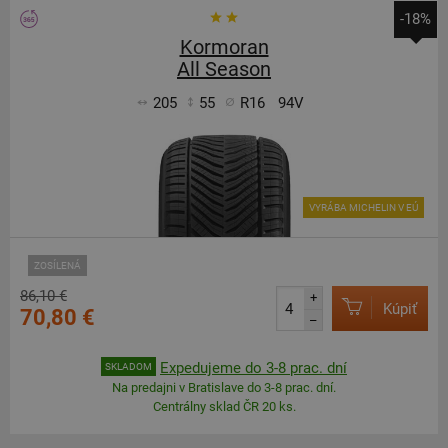
-18%
Kormoran
All Season
205
55
R16
94V
VYRÁBA MICHELIN V EÚ
ZOSÍLENÁ
86,10 €
+
Kúpiť
70,80 €
–
Expedujeme do 3-8 prac. dní
SKLADOM
Na predajni v Bratislave do 3-8 prac. dní.
Centrálny sklad ČR 20 ks.