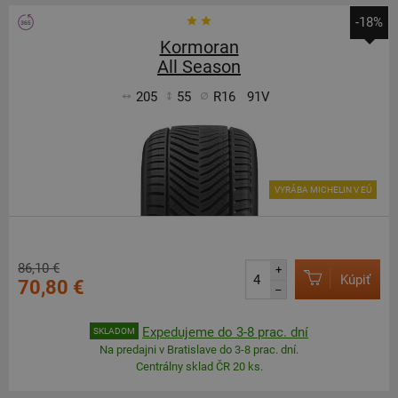
-18%
Kormoran
All Season
205
55
R16
91V
VYRÁBA MICHELIN V EÚ
86,10 €
+
Kúpiť
70,80 €
–
Expedujeme do 3-8 prac. dní
SKLADOM
Na predajni v Bratislave do 3-8 prac. dní.
Centrálny sklad ČR 20 ks.