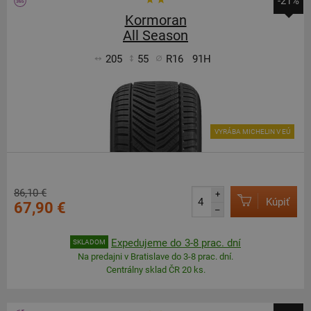
-21%
Kormoran
All Season
205
55
R16
91H
VYRÁBA MICHELIN V EÚ
86,10 €
+
Kúpiť
67,90 €
–
Expedujeme do 3-8 prac. dní
SKLADOM
Na predajni v Bratislave do 3-8 prac. dní.
Centrálny sklad ČR 20 ks.