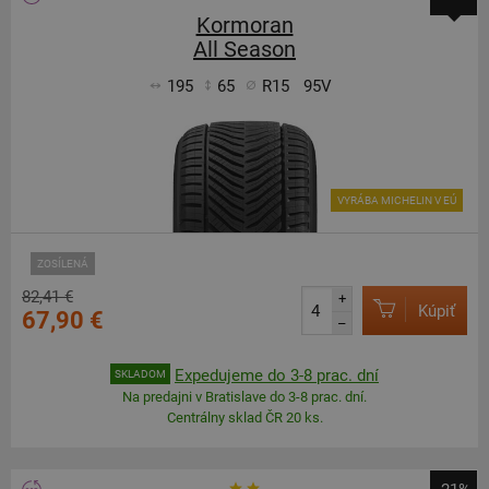
Kormoran
All Season
195
65
R15
95V
VYRÁBA MICHELIN V EÚ
ZOSÍLENÁ
82,41 €
+
Kúpiť
67,90 €
–
Expedujeme do 3-8 prac. dní
SKLADOM
Na predajni v Bratislave do 3-8 prac. dní.
Centrálny sklad ČR 20 ks.