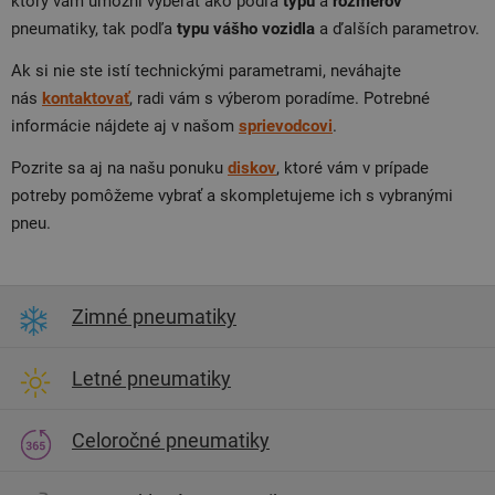
ktorý vám umožní vyberať ako podľa
typu
a
rozmerov
pneumatiky, tak podľa
typu
vášho
vozidla
a ďalších parametrov.
Ak si nie ste istí technickými parametrami, neváhajte
nás
kontaktovať
, radi vám s výberom poradíme. Potrebné
informácie nájdete aj v našom
sprievodcovi
.
Pozrite sa aj na našu ponuku
diskov
, ktoré vám v prípade
potreby pomôžeme vybrať a skompletujeme ich s vybranými
pneu.
Zimné pneumatiky
Letné pneumatiky
Celoročné pneumatiky