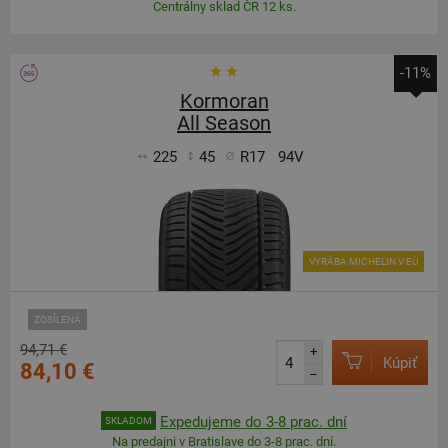
Centrálny sklad ČR 12 ks.
-11%
Kormoran
All Season
225
45
R17
94V
VYRÁBA MICHELIN V EÚ
ZOSÍLENÁ
94,71 €
+
Kúpiť
84,10 €
–
Expedujeme do 3-8 prac. dní
SKLADOM
Na predajni v Bratislave do 3-8 prac. dní.