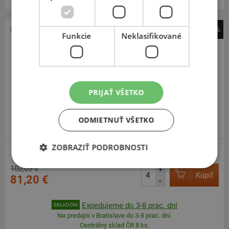
-20%
Funkcie
Neklasifikované
Kormoran
All Season
225
40
R18
92Y
FR
PRIJAŤ VŠETKO
ODMIETNUŤ VŠETKO
VYRÁBA MICHELIN V EÚ
ZOBRAZIŤ PODROBNOSTI
ZOSÍLENÁ
102,09 €
+
Kúpiť
81,20 €
–
Expedujeme do 3-8 prac. dní
SKLADOM
Na predajni v Bratislave do 3-8 prac. dní.
Centrálny sklad ČR 8 ks.