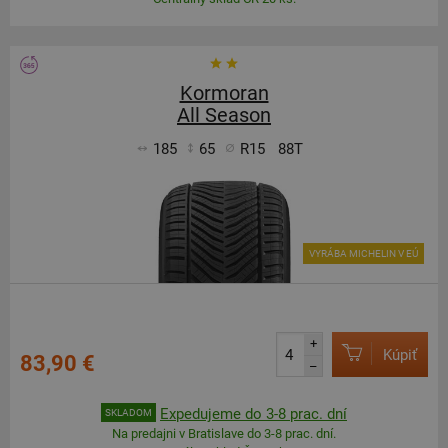
Kormoran
All Season
185
65
R15
88T
VYRÁBA MICHELIN V EÚ
+
Kúpiť
83,90 €
–
Expedujeme do 3-8 prac. dní
SKLADOM
Na predajni v Bratislave do 3-8 prac. dní.