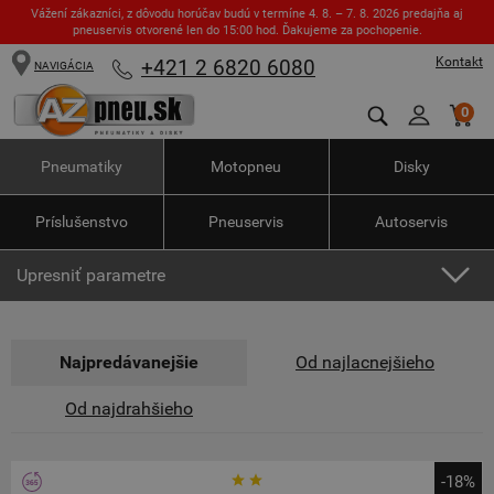
Vážení zákazníci, z dôvodu horúčav budú v termíne 4. 8. – 7. 8. 2026 predajňa aj
pneuservis otvorené len do 15:00 hod. Ďakujeme za pochopenie.
Kontakt
+421 2 6820 6080
NAVIGÁCIA
0
Pneumatiky
Motopneu
Disky
Príslušenstvo
Pneuservis
Autoservis
Upresniť parametre
Najpredávanejšie
Od najlacnejšieho
Od najdrahšieho
-18%