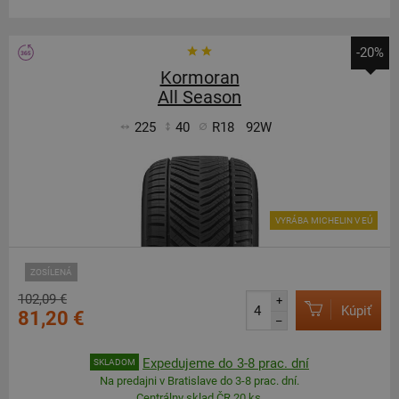
-20%
Kormoran
All Season
225
40
R18
92W
VYRÁBA MICHELIN V EÚ
ZOSÍLENÁ
102,09 €
+
Kúpiť
81,20 €
–
Expedujeme do 3-8 prac. dní
SKLADOM
Na predajni v Bratislave do 3-8 prac. dní.
Centrálny sklad ČR 20 ks.