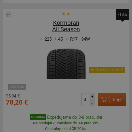
-18%
Kormoran
All Season
225
45
R17
94W
VYRÁBA MICHELIN V EÚ
ZOSÍLENÁ
95,94 €
+
Kúpiť
78,20 €
–
Expedujeme do 3-8 prac. dní
SKLADOM
Na predajni v Bratislave do 3-8 prac. dní.
Centrálny sklad ČR 20 ks.