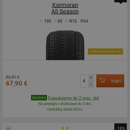
Kormoran
All Season
195
65
R15
91H
VYRÁBA MICHELIN V EÚ
82,41 €
+
Kúpiť
67,90 €
–
Expedujeme do 2 prac. dní
SKLADOM
Na predajni v Bratislave do 2 dní.
Centrálny sklad 20 ks.
-18%