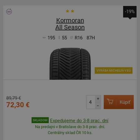
-19%
Kormoran
All Season
195
55
R16
87H
VYRÁBA MICHELIN V EÚ
89,79 €
+
Kúpiť
72,30 €
–
Expedujeme do 3-8 prac. dní
SKLADOM
Na predajni v Bratislave do 3-8 prac. dní.
Centrálny sklad ČR 10 ks.