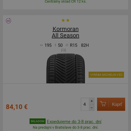
Centrálny sklad ČR 12 ks.
Kormoran
All Season
195
50
R15
82H
FR
VYRÁBA MICHELIN V EÚ
+
Kúpiť
84,10 €
–
Expedujeme do 3-8 prac. dní
SKLADOM
Na predajni v Bratislave do 3-8 prac. dní.