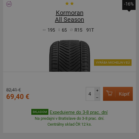
-16%
Kormoran
All Season
195
65
R15
91T
VYRÁBA MICHELIN V EÚ
82,41 €
+
Kúpiť
69,40 €
–
Expedujeme do 3-8 prac. dní
SKLADOM
Na predajni v Bratislave do 3-8 prac. dní.
Centrálny sklad ČR 12 ks.