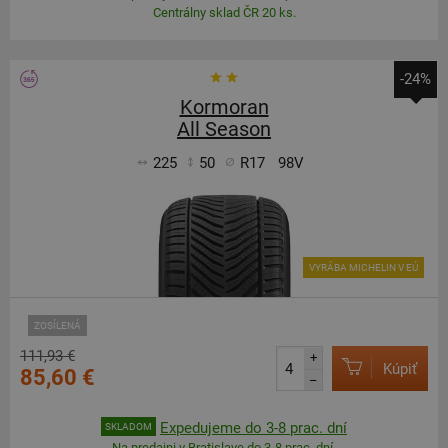
Centrálny sklad ČR 20 ks.
-24%
Kormoran
All Season
225
50
R17
98V
VYRÁBA MICHELIN V EÚ
ZOSÍLENÁ
111,93 €
+
Kúpiť
85,60 €
–
Expedujeme do 3-8 prac. dní
SKLADOM
Na predajni v Bratislave do 3-8 prac. dní.