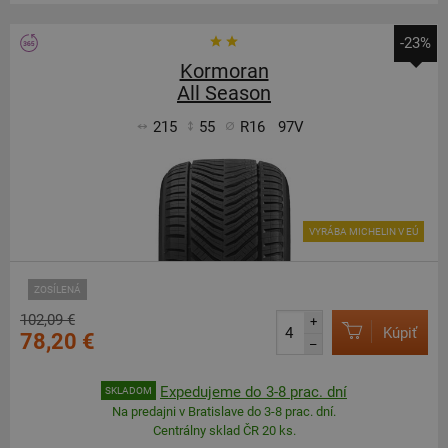
-23%
Kormoran
All Season
215
55
R16
97V
VYRÁBA MICHELIN V EÚ
ZOSÍLENÁ
102,09 €
+
Kúpiť
78,20 €
–
Expedujeme do 3-8 prac. dní
SKLADOM
Na predajni v Bratislave do 3-8 prac. dní.
Centrálny sklad ČR 20 ks.