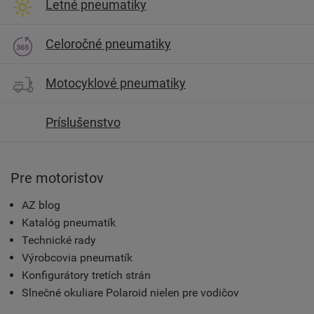
Letné pneumatiky
Celoročné pneumatiky
Motocyklové pneumatiky
Príslušenstvo
Pre motoristov
AZ blog
Katalóg pneumatík
Technické rady
Výrobcovia pneumatík
Konfigurátory tretích strán
Slnečné okuliare Polaroid nielen pre vodičov