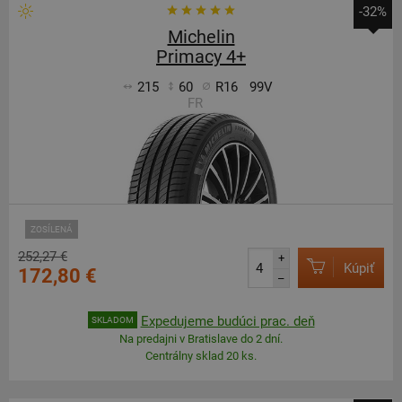
-32%
Michelin
Primacy 4+
215
60
R16
99V
FR
ZOSÍLENÁ
252,27 €
+
Kúpiť
172,80 €
–
Expedujeme budúci prac. deň
SKLADOM
Na predajni v Bratislave do 2 dní.
Centrálny sklad 20 ks.