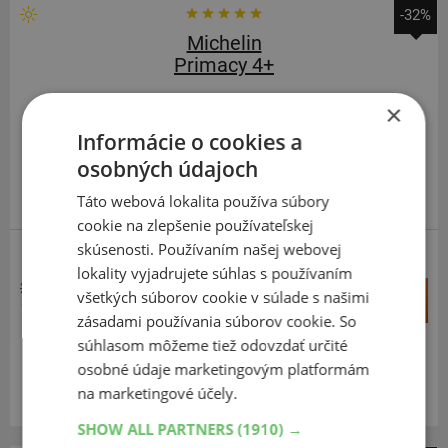
-32%
Michelin
Primacy 4+
205
50
R19
94H
×
FR
Informácie o cookies a
osobných údajoch
Táto webová lokalita používa súbory
cookie na zlepšenie používateľskej
skúsenosti. Používaním našej webovej
ZOSÍLENÁ
lokality vyjadrujete súhlas s používaním
257,69 €
+
všetkých súborov cookie v súlade s našimi
Kúpiť
175,10 €
–
zásadami používania súborov cookie. So
súhlasom môžeme tiež odovzdať určité
Expedujeme do 3-8 prac. dní
SKLADOM
osobné údaje marketingovým platformám
Na predajni v Bratislave do 3-8 prac. dní.
na marketingové účely.
Centrálny sklad ČR 18 ks.
SHOW ALL PARTNERS
(1910) →