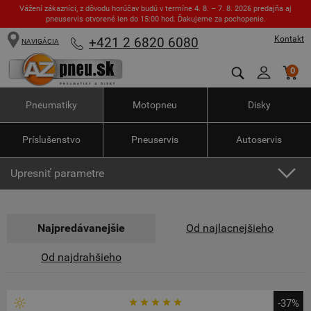
Vážení zákazníci, z dôvodu horúčav budú v termíne 4. 8. – 7. 8. 2026 predajňa aj
pneuservis otvorené len do 15:00 hod. Ďakujeme za pochopenie.
Kontakt
+421 2 6820 6080
NAVIGÁCIA
0
Pneumatiky
Motopneu
Disky
Príslušenstvo
Pneuservis
Autoservis
Upresniť parametre
Najpredávanejšie
Od najlacnejšieho
Od najdrahšieho
-37%