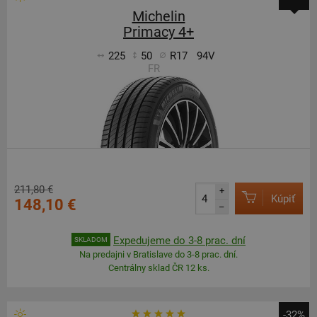
Michelin
Primacy 4+
225
50
R17
94V
FR
211,80 €
+
Kúpiť
148,10 €
–
Expedujeme do 3-8 prac. dní
SKLADOM
Na predajni v Bratislave do 3-8 prac. dní.
Centrálny sklad ČR 12 ks.
-32%