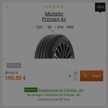
-32%
Michelin
Primacy 4+
225
50
R18
99W
FR
ZOSÍLENÁ
281,67 €
+
Kúpiť
190,50 €
–
Expedujeme do 3-8 prac. dní
SKLADOM
Na predajni v Bratislave do 3-8 prac. dní.
Centrálny sklad ČR 8 ks.