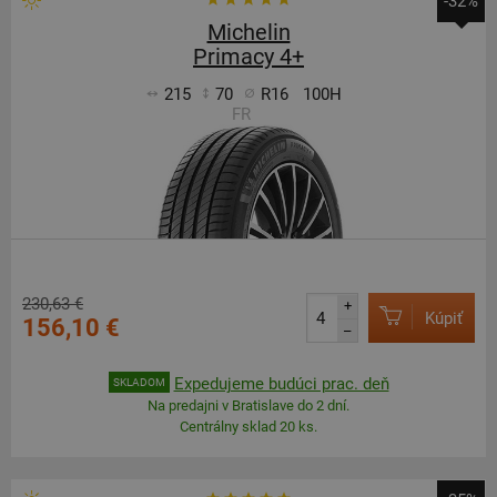
-32%
Michelin
Primacy 4+
215
70
R16
100H
FR
230,63 €
+
Kúpiť
156,10 €
–
Expedujeme budúci prac. deň
SKLADOM
Na predajni v Bratislave do 2 dní.
Centrálny sklad 20 ks.