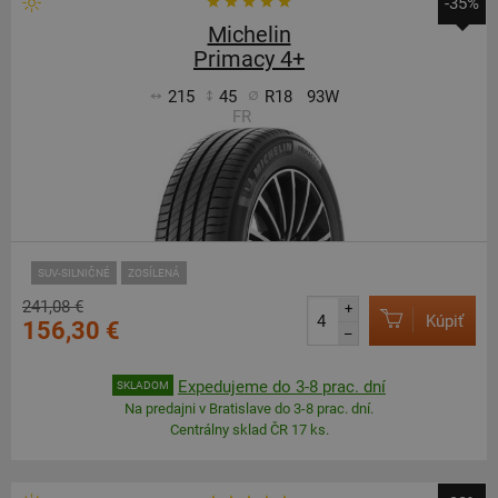
-35%
Michelin
Primacy 4+
215
45
R18
93W
FR
SUV-SILNIČNÉ
ZOSÍLENÁ
241,08 €
+
Kúpiť
156,30 €
–
Expedujeme do 3-8 prac. dní
SKLADOM
Na predajni v Bratislave do 3-8 prac. dní.
Centrálny sklad ČR 17 ks.