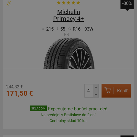
-30%
Michelin
Primacy 4+
215
55
R16
93W
FR
244,32 €
+
Kúpiť
171,50 €
–
Expedujeme budúci prac. deň
SKLADOM
Na predajni v Bratislave do 2 dní.
Centrálny sklad 10 ks.