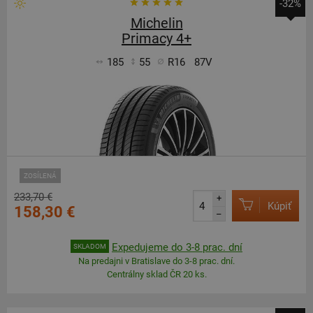
-32%
Michelin
Primacy 4+
185
55
R16
87V
ZOSÍLENÁ
233,70 €
+
Kúpiť
158,30 €
–
Expedujeme do 3-8 prac. dní
SKLADOM
Na predajni v Bratislave do 3-8 prac. dní.
Centrálny sklad ČR 20 ks.