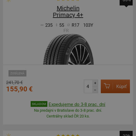
Michelin
Primacy 4+
235
55
R17
103Y
FR
ZOSÍLENÁ
241,70 €
+
Kúpiť
155,90 €
–
Expedujeme do 3-8 prac. dní
SKLADOM
Na predajni v Bratislave do 3-8 prac. dní.
Centrálny sklad ČR 20 ks.