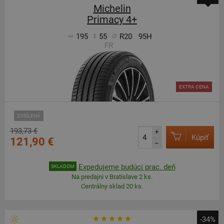
Michelin
Primacy 4+
195
55
R20
95H
FR
EXTRA CENA
ZOSÍLENÁ
193,73 €
+
Kúpiť
121,90 €
–
Expedujeme budúci prac. deň
SKLADOM
Na predajni v Bratislave 2 ks.
Centrálny sklad 20 ks.
-34%