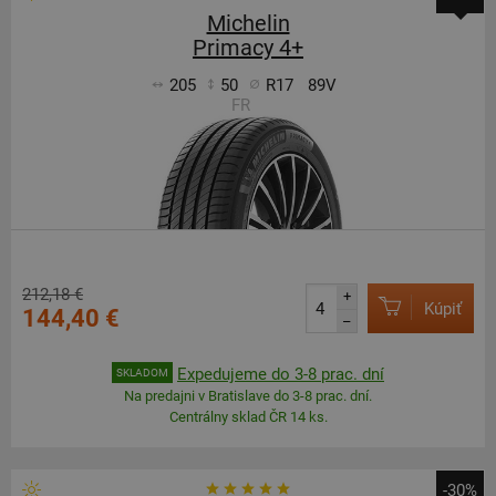
Michelin
Primacy 4+
205
50
R17
89V
FR
212,18 €
+
Kúpiť
144,40 €
–
Expedujeme do 3-8 prac. dní
SKLADOM
Na predajni v Bratislave do 3-8 prac. dní.
Centrálny sklad ČR 14 ks.
-30%