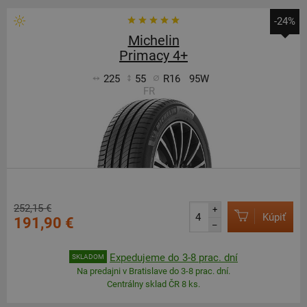
-24%
Michelin
Primacy 4+
225
55
R16
95W
FR
252,15 €
+
Kúpiť
191,90 €
–
Expedujeme do 3-8 prac. dní
SKLADOM
Na predajni v Bratislave do 3-8 prac. dní.
Centrálny sklad ČR 8 ks.