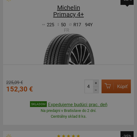
Michelin
Primacy 4+
225
50
R17
94Y
FR
225,09 €
+
Kúpiť
152,30 €
–
Expedujeme budúci prac. deň
SKLADOM
Na predajni v Bratislave do 2 dní.
Centrálny sklad 8 ks.
-35%