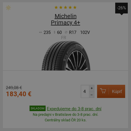
-26%
Michelin
Primacy 4+
235
60
R17
102V
FR
249,08 €
+
Kúpiť
183,40 €
–
Expedujeme do 3-8 prac. dní
SKLADOM
Na predajni v Bratislave do 3-8 prac. dní.
Centrálny sklad ČR 20 ks.