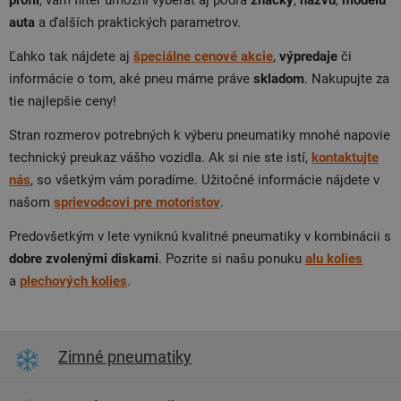
profil
, vám filter umožní vyberať aj podľa
značky
,
názvu
,
modelu
auta
a ďalších praktických parametrov.
Ľahko tak nájdete aj
špeciálne cenové akcie
,
výpredaje
či
informácie o tom, aké pneu máme práve
skladom
. Nakupujte za
tie najlepšie ceny!
Stran rozmerov potrebných k výberu pneumatiky mnohé napovie
technický preukaz vášho vozidla. Ak si nie ste istí,
kontaktujte
nás
, so všetkým vám poradíme. Užitočné informácie nájdete v
našom
sprievodcovi
pre
motoristov
.
Predovšetkým v lete vyniknú kvalitné pneumatiky v kombinácii s
dobre zvolenými diskami
. Pozrite si našu ponuku
alu
kolies
a
plechových
kolies
.
Zimné pneumatiky