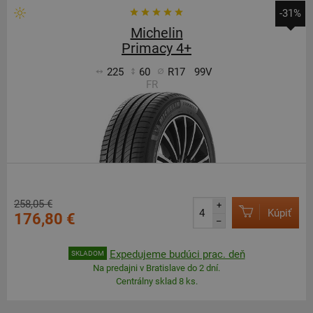
-31%
Michelin
Primacy 4+
225
60
R17
99V
FR
258,05 €
+
Kúpiť
176,80 €
–
Expedujeme budúci prac. deň
SKLADOM
Na predajni v Bratislave do 2 dní.
Centrálny sklad 8 ks.