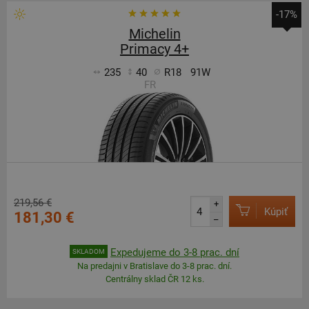
-17%
Michelin
Primacy 4+
235
40
R18
91W
FR
219,56 €
+
Kúpiť
181,30 €
–
Expedujeme do 3-8 prac. dní
SKLADOM
Na predajni v Bratislave do 3-8 prac. dní.
Centrálny sklad ČR 12 ks.