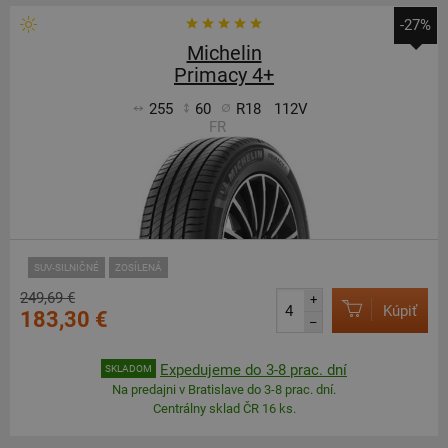
-27%
Michelin
Primacy 4+
255
60
R18
112V
FR
SUV-SILNIČNÉ
ZOSÍLENÁ
249,69 €
+
Kúpiť
183,30 €
–
Expedujeme do 3-8 prac. dní
SKLADOM
Na predajni v Bratislave do 3-8 prac. dní.
Centrálny sklad ČR 16 ks.