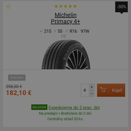
-30%
Michelin
Primacy 4+
215
55
R16
97W
FR
ZOSÍLENÁ
258,30 €
+
Kúpiť
182,10 €
–
Expedujeme do 2 prac. dní
SKLADOM
Na predajni v Bratislave do 2 dní.
Centrálny sklad 20 ks.