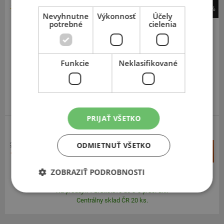
-32%
Nevyhnutne
Výkonnosť
Účely
Michelin
potrebné
cielenia
Primacy 4+
195
50
R16
88V
FR
Funkcie
Neklasifikované
PRIJAŤ VŠETKO
ZOSÍLENÁ
ODMIETNUŤ VŠETKO
258,30 €
+
Kúpiť
175,60 €
–
ZOBRAZIŤ PODROBNOSTI
Expedujeme do 3-8 prac. dní
SKLADOM
Na predajni v Bratislave do 3-8 prac. dní.
Centrálny sklad ČR 20 ks.