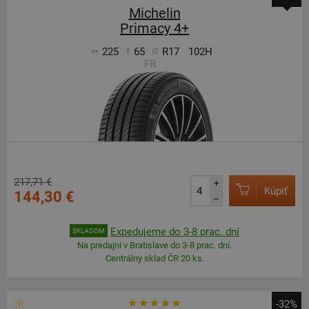
Michelin
Primacy 4+
225
65
R17
102H
FR
217,71 €
+
Kúpiť
144,30 €
–
Expedujeme do 3-8 prac. dní
SKLADOM
Na predajni v Bratislave do 3-8 prac. dní.
Centrálny sklad ČR 20 ks.
-32%