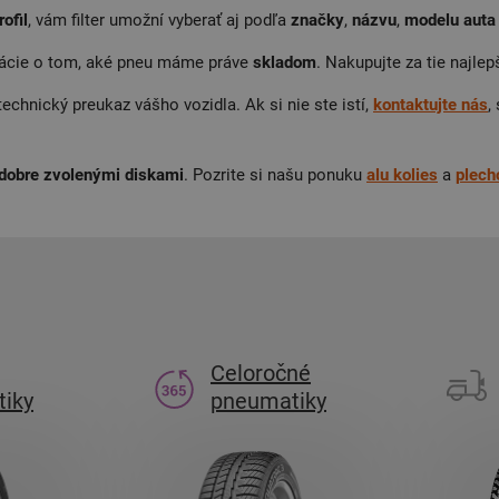
rofil
, vám filter umožní vyberať aj podľa
značky
,
názvu
,
modelu auta
mácie o tom, aké pneu máme práve
skladom
. Nakupujte za tie najlep
hnický preukaz vášho vozidla. Ak si nie ste istí,
kontaktujte
nás
,
dobre zvolenými diskami
. Pozrite si našu ponuku
alu
kolies
a
plech
Celoročné
iky
pneumatiky