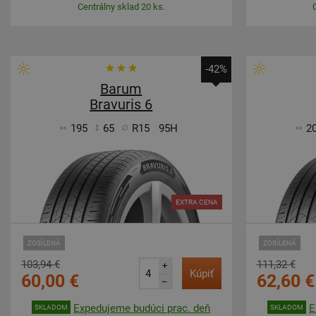
Centrálny sklad 20 ks.
-42%
Barum
Bravuris 6
195
65
R15
95H
2
EXTRA CENA
ZOSÍLENÁ
ZOSÍLENÁ
103,94 €
111,32 €
+
Kúpiť
60,00 €
62,60 €
–
Expedujeme budúci prac. deň
E
SKLADOM
SKLADOM