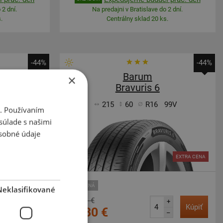
 2 dní.
Na predajni v Bratislave do 2 dní.
.
Centrálny sklad 20 ks.
-44%
-44%
Barum
×
M
Bravuris 6
102V
215
60
R16
99V
i. Používaním
súlade s našimi
sobné údaje
EXTRA CENA
EXTRA CENA
ZOSÍLENÁ
Neklasifikované
+
164,21 €
+
Kúpiť
Kúpiť
92,30 €
–
–