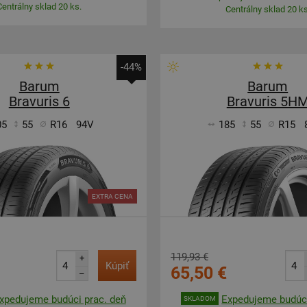
Centrálny sklad 20 ks.
Centrálny sklad 20 ks
-44%
Barum
Barum
Bravuris 6
Bravuris 5H
05
55
R16
94V
185
55
R15
EXTRA CENA
119,93 €
+
Kúpiť
65,50 €
–
xpedujeme budúci prac. deň
Expedujeme budúci
SKLADOM