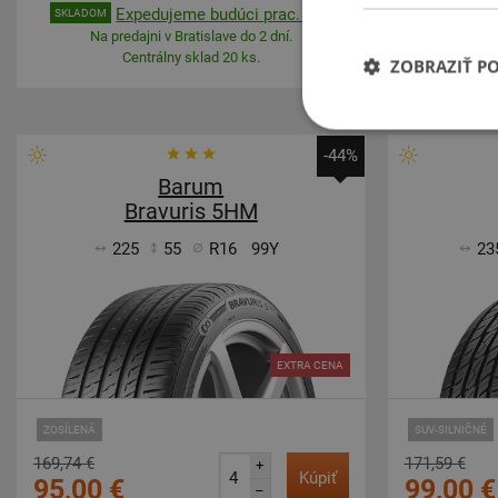
Expedujeme budúci prac. deň
E
SKLADOM
SKLADOM
Na predajni v Bratislave do 2 dní.
Na pre
Centrálny sklad 20 ks.
ZOBRAZIŤ P
-44%
Barum
Bravuris 5HM
225
55
R16
99Y
23
EXTRA CENA
ZOSÍLENÁ
SUV-SILNIČNÉ
169,74 €
171,59 €
+
Kúpiť
95,00 €
99,00 €
–