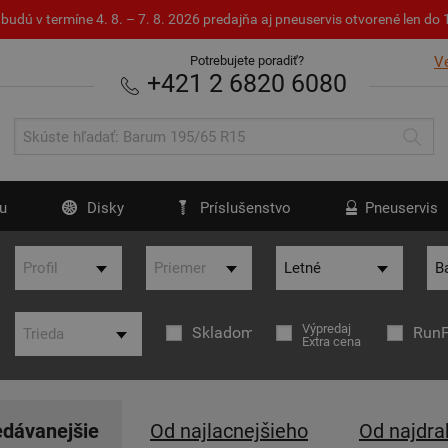
budú v termíne 4. 8. – 7. 8. 2026 predajňa aj pneuservis otvorené len d
Potrebujete poradiť?
V
+421 2 6820 6080
u
Disky
Príslušenstvo
Pneuservis
Výpredaj
Skladom
RunF
Extra cena
edávanejšie
Od najlacnejšieho
Od najdra