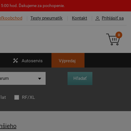
o 15:00 hod. Ďakujeme za pochopenie.
eľkoobchod
Testy pneumatík
Kontakt
Prihlásiť sa
0
Autoservis
Výpredaj
lat
RF/XL
hšieho