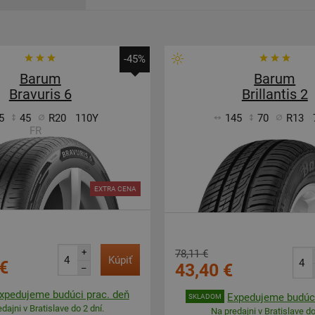
-45%
Barum
Barum
Bravuris 6
Brillantis 2
5
45
R20
110Y
145
70
R13
FR
EXTRA CENA
+
78,11 €
Kúpiť
€
43,40 €
–
xpedujeme budúci prac. deň
Expedujeme budúci
SKLADOM
dajni v Bratislave do 2 dní.
Na predajni v Bratislave do