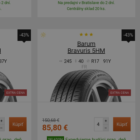
 2 dní.
Na predajni v Bratislave do 2 dní.
.
Centrálny sklad 20 ks.
-43%
-43%
Barum
M
Bravuris 5HM
87Y
245
40
R17
91Y
FR
EXTRA CENA
EXTRA CENA
150,68 €
+
+
Kúpiť
Kúpiť
85,80 €
–
–
 prac. deň
Expedujeme budúci prac. deň
SKLADOM