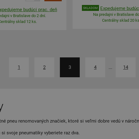
Expedujeme budúci
SKLADOM
xpedujeme budúci prac. deň
Na predajni v Bratislave do
dajni v Bratislave do 2 dní.
Centrálny sklad 20 ks
Centrálny sklad 12 ks.
1
2
3
4
...
14
y
né pneu renomovaných značiek, ktoré si veľmi dobre vedú v nároč
 si svoje pneumatiky vyberiete raz dva.