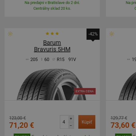
Na predajni v Bratislave do 2 dní.
Na pre
Centrálny sklad 20 ks.
-42%
Barum
Bravuris 5HM
205
60
R15
91V
1
EXTRA CENA
123,00 €
129,77 €
+
Kúpiť
71,20 €
73,60 €
–