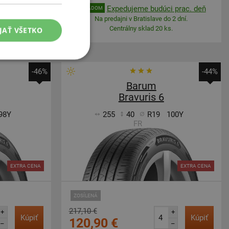
 prac. deň
Expedujeme budúci prac. deň
SKLADOM
 2 dní.
Na predajni v Bratislave do 2 dní.
.
Centrálny sklad 20 ks.
JAŤ VŠETKO
-46%
-44%
Barum
Bravuris 6
98Y
255
40
R19
100Y
FR
EXTRA CENA
EXTRA CENA
ZOSÍLENÁ
217,10 €
+
+
Kúpiť
Kúpiť
120,90 €
–
–