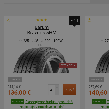
-44%
Barum
Bravuris 5HM
235
45
R20
100W
27
FR
EXTRA CENA
ZOSÍLENÁ
ZOSÍLENÁ
244,16 €
257,69 €
+
Kúpiť
136,00 €
140,60 
–
Expedujeme budúci prac. deň
E
SKLADOM
SKLADOM
Na predajni v Bratislave do 2 dní.
Na pre