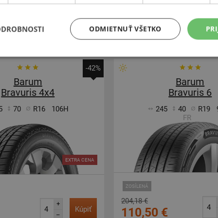
xpedujeme budúci prac. deň
Expedujeme budúci
SKLADOM
dajni v Bratislave do 2 dní.
Na predajni v Bratislave do
Centrálny sklad 20 ks.
Centrálny sklad 20 ks
ODROBNOSTI
ODMIETNUŤ VŠETKO
PRI
-42%
Barum
Barum
Bravuris 4x4
Bravuris 6
5
70
R16
106H
245
40
R19
FR
EXTRA CENA
ZOSÍLENÁ
204,18 €
+
Kúpiť
110,50 €
–