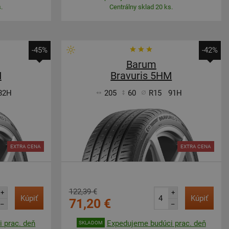
.
Centrálny sklad 20 ks.
-45%
-42%
Barum
M
Bravuris 5HM
82H
205
60
R15
91H
EXTRA CENA
EXTRA CENA
122,39 €
+
+
Kúpiť
Kúpiť
71,20 €
–
–
 prac. deň
Expedujeme budúci prac. deň
SKLADOM