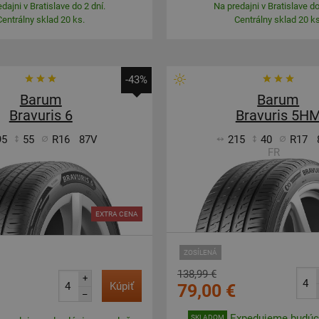
dajni v Bratislave do 2 dní.
Na predajni v Bratislave do
Centrálny sklad 20 ks.
Centrálny sklad 20 ks
-43%
Barum
Barum
Bravuris 6
Bravuris 5H
95
55
R16
87V
215
40
R17
FR
EXTRA CENA
ZOSÍLENÁ
138,99 €
+
Kúpiť
79,00 €
–
Expedujeme budúci
SKLADOM