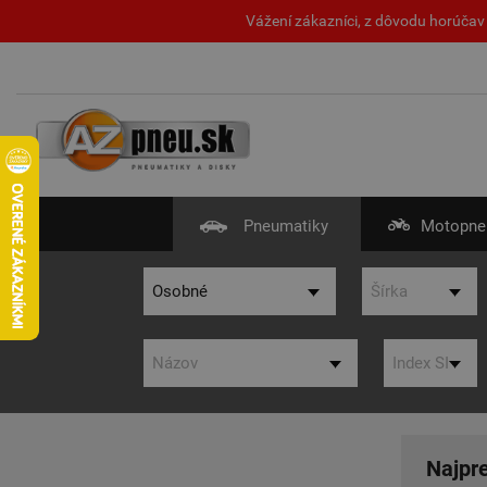
Vážení zákazníci, z dôvodu horúčav 
Pneumatiky
Motopne
Najpr