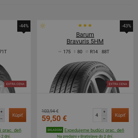
-44%
-43%
Barum
Bravuris 5HM
71T
175
80
R14
88T
EXTRA CENA
EXTRA CENA
103,94 €
+
+
Kúpiť
Kúpiť
59,50 €
–
–
 prac. deň
Expedujeme budúci prac. deň
SKLADOM
 2 dní.
Na predajni v Bratislave do 2 dní.