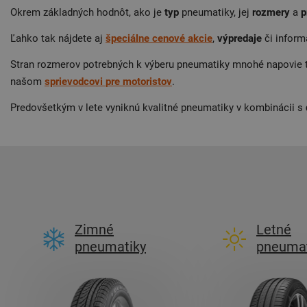
Okrem základných hodnôt, ako je
typ
pneumatiky, jej
rozmery
a
p
Ľahko tak nájdete aj
špeciálne cenové akcie
,
výpredaje
či infor
Stran rozmerov potrebných k výberu pneumatiky mnohé napovie tec
našom
sprievodcovi
pre
motoristov
.
Predovšetkým v lete vyniknú kvalitné pneumatiky v kombinácii s
Zimné
Letné
pneumatiky
pneumat