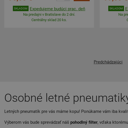
Expedujeme budúci prac. deň
E
SKLADOM
SKLADOM
Na predajni v Bratislave do 2 dní.
Na pre
Centrálny sklad 20 ks.
Predchádzajúci
Osobné letné pneumatik
Letných pneumatík pre vás máme kopu! Ponúkame vám iba kvalit
Výberom vás bude sprevádzať náš
pohodlný filter
, vďaka ktorému