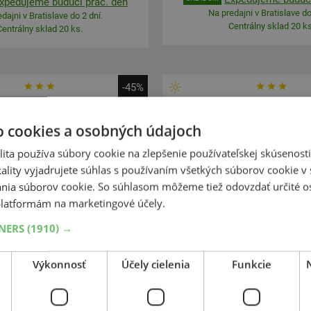
xpedujeme budúci prac. deň
Na predajni v Bratislave do
dajni v Bratislave do 2 dní.
Centrálny sklad 20 ks
Centrálny sklad 20 ks.
-45%
Barum
Barum
Bravuris 5HM
Bravuris 5H
o cookies a osobných údajoch
25
35
R18
87Y
215
65
R16
ita používa súbory cookie na zlepšenie používateľskej skúsenost
FR
FR
ality vyjadrujete súhlas s používaním všetkých súborov cookie v 
nia súborov cookie. So súhlasom môžeme tiež odovzdať určité o
latformám na marketingové účely.
EXTRA CENA
TNERS
(1910) →
SUV-SILNIČNÉ
ZOSÍLENÁ
Výkonnosť
Účely cielenia
Funkcie
164,21 €
+
Kúpiť
92,00 €
–