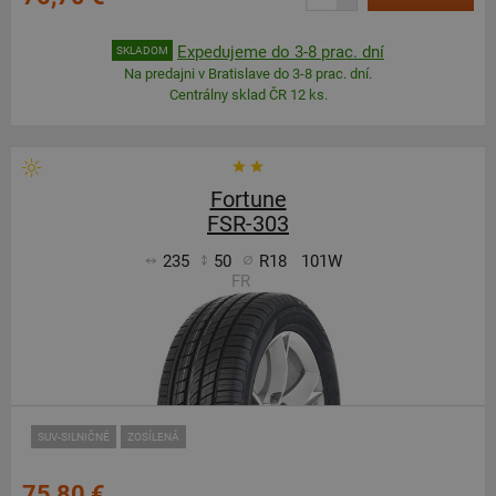
Expedujeme do 3-8 prac. dní
SKLADOM
Na predajni v Bratislave do 3-8 prac. dní.
Centrálny sklad ČR 12 ks.
Fortune
FSR-303
235
50
R18
101W
FR
SUV-SILNIČNÉ
ZOSÍLENÁ
75,80 €