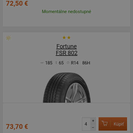
72,50 €
Momentálne nedostupné
Fortune
FSR 802
185
65
R14
86H
+
Kúpiť
73,70 €
–