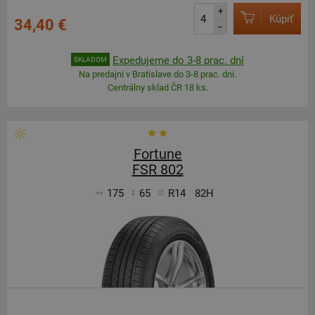
+
Kúpiť
34,40 €
–
Expedujeme do 3-8 prac. dní
SKLADOM
Na predajni v Bratislave do 3-8 prac. dní.
Centrálny sklad ČR 18 ks.
Fortune
FSR 802
175
65
R14
82H