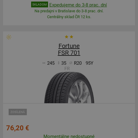
Expedujeme do 3-8 prac. dní
SKLADOM
Na predajni v Bratislave do 3-8 prac. dní.
Centrálny sklad ČR 12 ks.
Fortune
FSR 701
245
35
R20
95Y
FR
ZOSÍLENÁ
76,20 €
Momentálne nedostupné