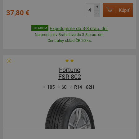
+
Kúpiť
37,80 €
–
Expedujeme do 3-8 prac. dní
SKLADOM
Na predajni v Bratislave do 3-8 prac. dní.
Centrálny sklad ČR 20 ks.
Fortune
FSR 802
185
60
R14
82H