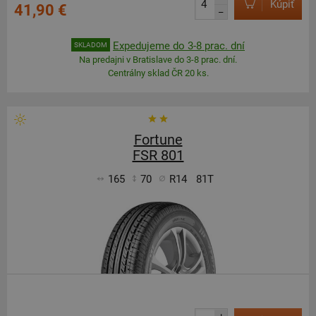
Kúpiť
41,90 €
–
Expedujeme do 3-8 prac. dní
SKLADOM
Na predajni v Bratislave do 3-8 prac. dní.
Centrálny sklad ČR 20 ks.
Fortune
FSR 801
165
70
R14
81T