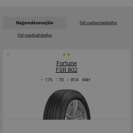
Najpredávanejšie
Od najlacnejšieho
Od najdrahšieho
Fortune
FSR 802
175
70
R14
84H