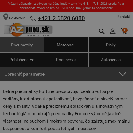
Vážení zákazníci, z dôvodu horúčav budú v termíne 4. 8. – 7. 8. 2026 predajňa aj
pneuservis otvorené len do 15:00 hod. Ďakujeme za pochopenie.
Kontakt
+421 2 6820 6080
NAVIGÁCIA
0
Pneumatiky
Motopneu
Disky
Príslušenstvo
Pneuservis
Autoservis
Upresniť parametre
Letné pneumatiky Fortune predstavujú ideálnu voľbu pre
vodičov, ktorí hľadajú spoľahlivosť, bezpečnosť a skvelý pomer
ceny a kvality. Vďaka precíznemu spracovaniu a inovatívnym
technológiám ponúkajú pneumatiky Fortune výborné jazdné
vlastnosti na suchom i mokrom povrchu, čo zaisťuje maximálnu
bezpečnosť a komfort počas letných mesiacov.