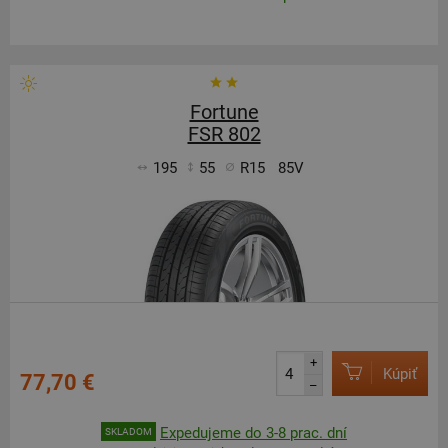
Fortune
FSR 802
195
55
R15
85V
+
Kúpiť
77,70 €
–
Expedujeme do 3-8 prac. dní
SKLADOM