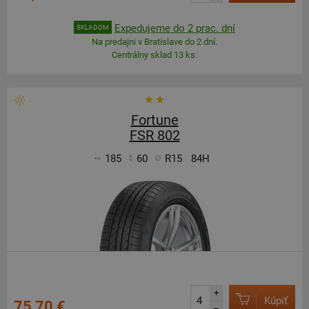
Expedujeme do 2 prac. dní
SKLADOM
Na predajni v Bratislave do 2 dní.
Centrálny sklad 13 ks.
Fortune
FSR 802
185
60
R15
84H
+
Kúpiť
75,70 €
–