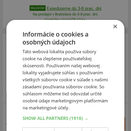
Expedujeme do 3-8 prac. dní
SKLADOM
Na predajni v Bratislave do 3-8 prac. dní.
Centrálny sklad ČR 12 ks.
×
Informácie o cookies a
osobných údajoch
Fortune
Táto webová lokalita používa súbory
FSR 701
cookie na zlepšenie používateľskej
275
30
R20
97W
skúsenosti. Používaním našej webovej
lokality vyjadrujete súhlas s používaním
všetkých súborov cookie v súlade s našimi
zásadami používania súborov cookie. So
súhlasom môžeme tiež odovzdať určité
osobné údaje marketingovým platformám
na marketingové účely.
SHOW ALL PARTNERS
(1910) →
+
Kúpiť
73,70 €
–