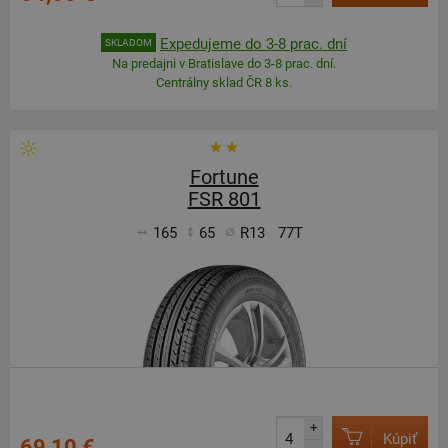
Expedujeme do 3-8 prac. dní
SKLADOM
Na predajni v Bratislave do 3-8 prac. dní.
Centrálny sklad ČR 8 ks.
Fortune
FSR 801
165
65
R13
77T
+
Kúpiť
69,10 €