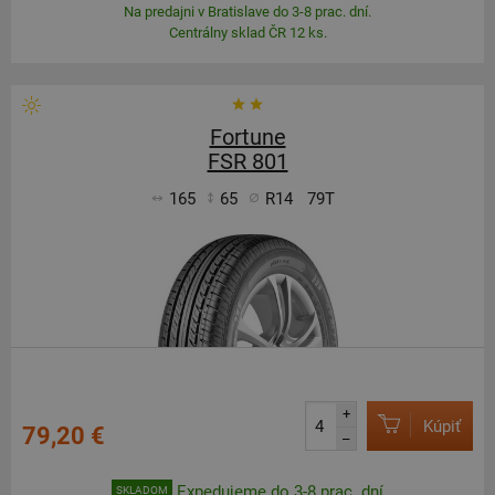
Na predajni v Bratislave do 3-8 prac. dní.
Centrálny sklad ČR 12 ks.
Fortune
FSR 801
165
65
R14
79T
+
Kúpiť
79,20 €
–
Expedujeme do 3-8 prac. dní
SKLADOM