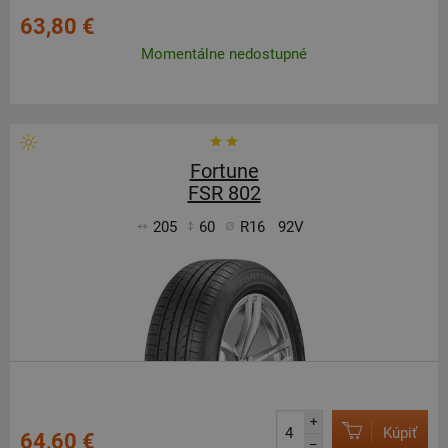
63,80 €
Momentálne nedostupné
Fortune
FSR 802
205
60
R16
92V
+
Kúpiť
64,60 €
–