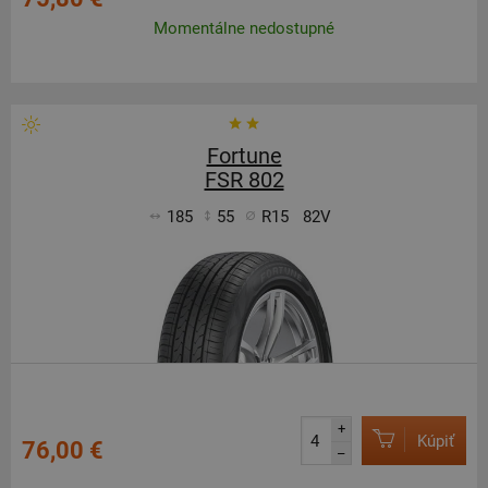
Momentálne nedostupné
Fortune
FSR 802
185
55
R15
82V
+
Kúpiť
76,00 €
–