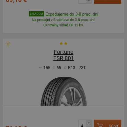
–
Expedujeme do 3-8 prac. dní
SKLADOM
Na predajni v Bratislave do 3-8 prac. dní.
Centrálny sklad ČR 12 ks.
Fortune
FSR 801
155
65
R13
73T
+
Kúpiť