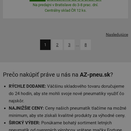
Na predajni v Bratislave do 3-8 prac. dní.
Centrálny sklad ČR 12 ks.
Nasledujúce
1
2
3
...
8
Prečo nakúpiť práve u nás na
AZ-pneu.sk
?
RÝCHLE DODANIE:
Väčšinu skladového tovaru doručujeme
do 24 hodín, aby ste mohli svoje nové pneumatiky využiť čo
najskôr.
NAJNIŽŠIE CENY:
Ceny našich pneumatík tlačíme na možné
minimum, aby ste získali kvalitné produkty za výhodné ceny.
ŠIROKÝ VÝBER:
Ponúkame bohatý sortiment letných
pneumatík od overených výrobcov, vrátane značky Fortune.