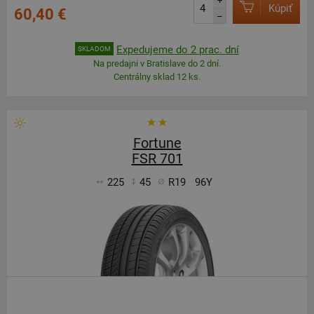
+
Kúpiť
60,40 €
–
Expedujeme do 2 prac. dní
SKLADOM
Na predajni v Bratislave do 2 dní.
Centrálny sklad 12 ks.
Fortune
FSR 701
225
45
R19
96Y