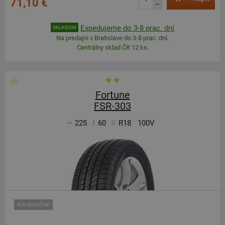
71,10 €
–
Expedujeme do 3-8 prac. dní
SKLADOM
Na predajni v Bratislave do 3-8 prac. dní.
Centrálny sklad ČR 12 ks.
Fortune
FSR-303
225
60
R18
100V
SUV-SILNIČNÉ