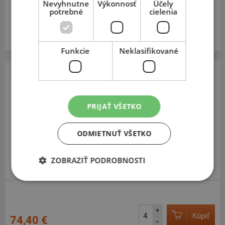
Nevyhnutne
Výkonnosť
Účely
potrebné
cielenia
Expedujeme do 3-8 prac. dní
SKLADOM
Na predajni v Bratislave do 3-8 prac. dní.
Centrálny sklad ČR 18 ks.
Funkcie
Neklasifikované
Fortune
FSR 801
PRIJAŤ VŠETKO
155
80
R13
79T
ODMIETNUŤ VŠETKO
ZOBRAZIŤ PODROBNOSTI
+
Kúpiť
74,40 €
–