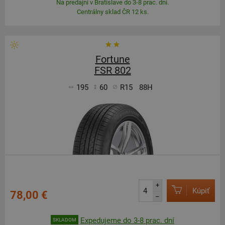
Na predajni v Bratislave do 3-8 prac. dní.
Centrálny sklad ČR 12 ks.
Fortune
FSR 802
195
60
R15
88H
+
Kúpiť
78,00 €
–
Expedujeme do 3-8 prac. dní
SKLADOM